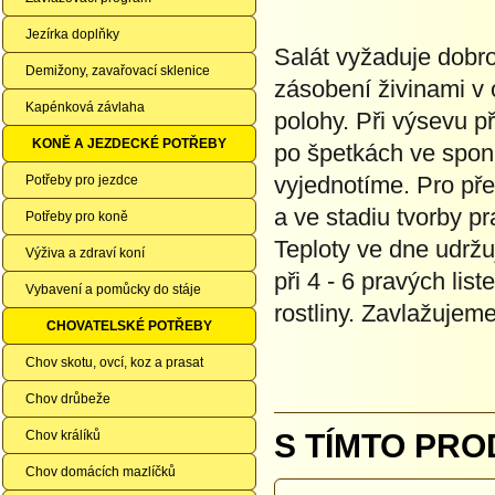
Jezírka doplňky
Salát vyžaduje dobro
Demižony, zavařovací sklenice
zásobení živinami v
Kapénková závlaha
polohy. Při výsevu 
KONĚ A JEZDECKÉ POTŘEBY
po špetkách ve sponu
vyjednotíme. Pro př
Potřeby pro jezdce
a ve stadiu tvorby pr
Potřeby pro koně
Teploty ve dne udrž
Výživa a zdraví koní
při 4 - 6 pravých li
Vybavení a pomůcky do stáje
rostliny. Zavlažujem
CHOVATELSKÉ POTŘEBY
Chov skotu, ovcí, koz a prasat
Chov drůbeže
Chov králíků
S TÍMTO PRO
Chov domácích mazlíčků