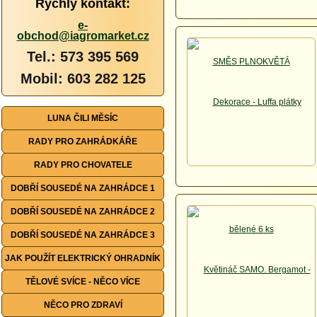
Rychlý kontakt:
e-
obchod@iagromarket.cz
Tel.: 573 395 569
Mobil: 603 282 125
LUNA ČILI MĚSÍC
RADY PRO ZAHRÁDKÁŘE
RADY PRO CHOVATELE
DOBŘÍ SOUSEDÉ NA ZAHRÁDCE 1
DOBŘÍ SOUSEDÉ NA ZAHRÁDCE 2
DOBŘÍ SOUSEDÉ NA ZAHRÁDCE 3
JAK POUŽÍT ELEKTRICKÝ OHRADNÍK
TĚLOVÉ SVÍCE - NĚCO VÍCE
NĚCO PRO ZDRAVÍ