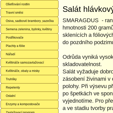
Ošetřování rostlin
Salát hlávko
Travní směsi
SMARAGDUS - raná od
Osiva, sadbové brambory ,sazečka
hmotnosti 200 gramů s
Semena zelenina, bylinky, květiny
sklenících a fóliovýc
Postřikovače
do pozdního podzim
Plachty a fólie
Nářadí
Odrůda vyniká vysoko
Květináče samozavlažovací
skladovatelnost.
Salát vyžaduje dobro
Květináče, obaly a misky
zásobení živinami v
Truhlíky
polohy. Při výsevu 
Repelenty
po špetkách ve sponu
Ostatní
vyjednotíme. Pro př
Enzymy a kompostovače
a ve stadiu tvorby pr
Zavlažovací program