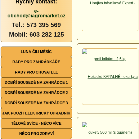
Rychlý kontakt:
e-
obchod@iagromarket.cz
Tel.: 573 395 569
Mobil: 603 282 125
LUNA ČILI MĚSÍC
RADY PRO ZAHRÁDKÁŘE
RADY PRO CHOVATELE
DOBŘÍ SOUSEDÉ NA ZAHRÁDCE 1
DOBŘÍ SOUSEDÉ NA ZAHRÁDCE 2
DOBŘÍ SOUSEDÉ NA ZAHRÁDCE 3
JAK POUŽÍT ELEKTRICKÝ OHRADNÍK
TĚLOVÉ SVÍCE - NĚCO VÍCE
NĚCO PRO ZDRAVÍ