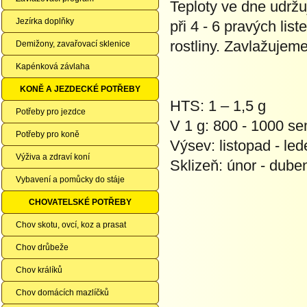
Teploty ve dne udrž
Jezírka doplňky
při 4 - 6 pravých li
rostliny. Zavlažujem
Demižony, zavařovací sklenice
Kapénková závlaha
KONĚ A JEZDECKÉ POTŘEBY
HTS: 1 – 1,5 g
Potřeby pro jezdce
V 1 g: 800 - 1000 s
Potřeby pro koně
Výsev: listopad - led
Výživa a zdraví koní
Sklizeň: únor - dube
Vybavení a pomůcky do stáje
CHOVATELSKÉ POTŘEBY
Chov skotu, ovcí, koz a prasat
Chov drůbeže
Chov králíků
Chov domácích mazlíčků