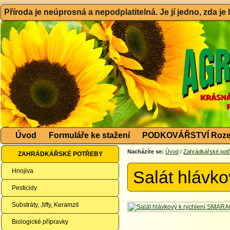
Příroda je neúprosná a nepodplatitelná. Je jí jedno, zda je
Úvod
Formuláře ke stažení
PODKOVÁŘSTVÍ Roze
Nacházíte se:
Úvod
/
Zahrádkářské pot
ZAHRÁDKÁŘSKÉ POTŘEBY
Hnojiva
Salát hláv
Pesticidy
Substráty, Jiffy, Keramzit
Biologické přípravky