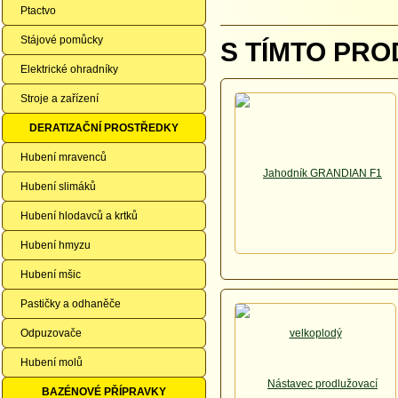
Ptactvo
Stájové pomůcky
S TÍMTO PRO
Elektrické ohradníky
Stroje a zařízení
DERATIZAČNÍ PROSTŘEDKY
Hubení mravenců
Hubení slimáků
Hubení hlodavců a krtků
Hubení hmyzu
Hubení mšic
Pastičky a odhaněče
Odpuzovače
Hubení molů
BAZÉNOVÉ PŘÍPRAVKY