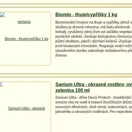
Biomin - thuje/cypřišky 1 kg
Biominerální hnojivo na thuje a cypřišky, jeho
složkou je drcená rohovina, má řadu předností. 
bohatý, vyvážený zdroj živin od začátku vegeta
pozdních období -Zesiluje biologickou činnost 
půdní strukturu, jakož i dýchání kořenů -Zvyšuje 
proti houbovým chorobám -Reguluje vodní režim
obsaženého dusíku zabraňuje nežádoucímu pře
živinou
Sanium Ultra - okrasné rostliny, o
zelenina 100 ml
Sanium Ultra - dříve Decis Protech - Insekticidní
emulze olej ve vodě k hubení živočišných škůd
ovocných dřevinách, révě vinné, luskovinách, z
jahodníku a okrasných rostlinách. Pro neprofesio