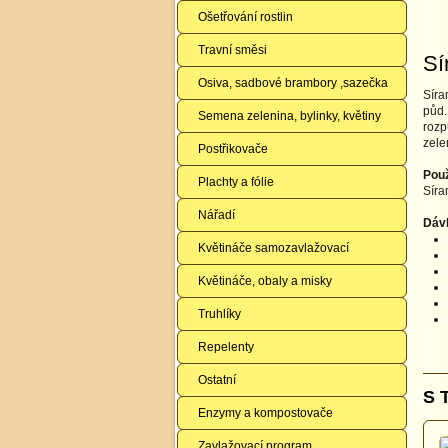
Ošetřování rostlin
Travní směsi
Sí
Osiva, sadbové brambory ,sazečka
Síra
půd.
Semena zelenina, bylinky, květiny
rozp
zele
Postřikovače
Použ
Plachty a fólie
Síra
Nářadí
Dáv
Květináče samozavlažovací
Květináče, obaly a misky
Truhlíky
Repelenty
Ostatní
S 
Enzymy a kompostovače
Zavlažovací program