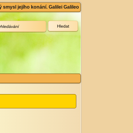
 smysl jejího konání. Galilei Galileo