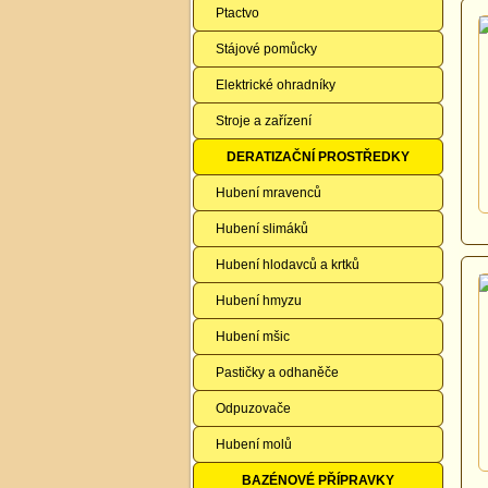
Ptactvo
Stájové pomůcky
Elektrické ohradníky
Stroje a zařízení
DERATIZAČNÍ PROSTŘEDKY
Hubení mravenců
Hubení slimáků
Hubení hlodavců a krtků
Hubení hmyzu
Hubení mšic
Pastičky a odhaněče
Odpuzovače
Hubení molů
BAZÉNOVÉ PŘÍPRAVKY