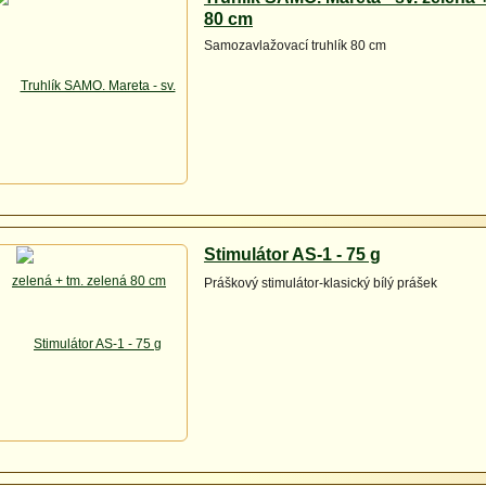
80 cm
Samozavlažovací truhlík 80 cm
Stimulátor AS-1 - 75 g
Práškový stimulátor-klasický bílý prášek