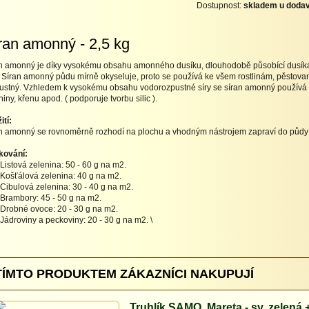
Dostupnost:
skladem u dodav
ran amonný - 2,5 kg
n amonný je díky vysokému obsahu amonného dusíku, dlouhodobě působící dusíkat
 Síran amonný půdu mírně okyseluje, proto se používá ke všem rostlinám, pěstova
ustný. Vzhledem k vysokému obsahu vodorozpustné síry se síran amonný používá ta
niny, křenu apod. ( podporuje tvorbu silic ).
ití:
n amonný se rovnoměrně rozhodí na plochu a vhodným nástrojem zapraví do půdy 
kování:
Listová zelenina: 50 - 60 g na m2.
Košťálová zelenina: 40 g na m2.
Cibulová zelenina: 30 - 40 g na m2.
Brambory: 45 - 50 g na m2.
Drobné ovoce: 20 - 30 g na m2.
Jádroviny a peckoviny: 20 - 30 g na m2. \
TÍMTO PRODUKTEM ZÁKAZNÍCI NAKUPUJÍ
Truhlík SAMO. Mareta - sv. zelená 