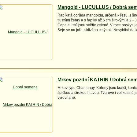
Mangold - LUCULLUS / Dobrá se
Řapíkatá odrůda mangoldu, určená k řezu, s širo
tlustými žebry a s řapíky až 6 cm širokými a 2 - 3
Čepele listů jsou světle zelené. V roce poskytuje
Seje se na jaře, sklízí po celý rok. Nevybíhá do 
Mrkev pozdní KATRIN / Dobrá se
Mrkev typu Chantenay. Kořeny jsou kratší, konic
špičkou a širokou hlavou. Tvarově i velikostně j
vyrovnané.