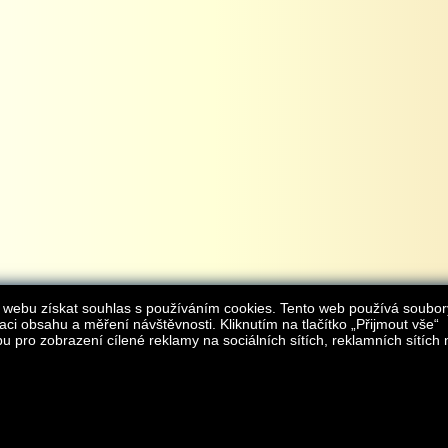
 webu získat souhlas s používáním cookies. Tento web používá soubor
aci obsahu a měření návštěvnosti. Kliknutím na tlačítko „Přijmout vše“
 pro zobrazení cílené reklamy na sociálních sítích, reklamních sítích 
Provozovatelem internetového obchodu
iAgromarket.cz
je AGROMARKET IRSI s.r.o.
zapsaná v obchodním rejstřík
Kontakt:
e-obchod@
© 2013 iAgromarket.cz - všechna práva vyhrazena, kopírování obsahu str