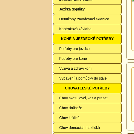
Jezírka doplňky
Demižony, zavařovací sklenice
Kapénková závlaha
KONĚ A JEZDECKÉ POTŘEBY
Potřeby pro jezdce
Potřeby pro koně
Výživa a zdraví koní
Vybavení a pomůcky do stáje
CHOVATELSKÉ POTŘEBY
Chov skotu, ovcí, koz a prasat
Chov drůbeže
Chov králíků
Chov domácích mazlíčků