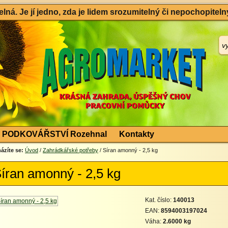
ná. Je jí jedno, zda je lidem srozumitelný či nepochopitelný
PODKOVÁŘSTVÍ Rozehnal
Kontakty
ázíte se:
Úvod
/
Zahrádkářské potřeby
/ Síran amonný - 2,5 kg
íran amonný - 2,5 kg
Kat. číslo:
140013
EAN:
8594003197024
Váha:
2.6000 kg