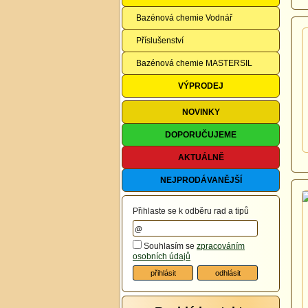
Bazénová chemie Vodnář
Příslušenství
Bazénová chemie MASTERSIL
VÝPRODEJ
NOVINKY
DOPORUČUJEME
AKTUÁLNĚ
NEJPRODÁVANĚJŠÍ
Přihlaste se k odběru rad a tipů
Souhlasím se
zpracováním
osobních údajů