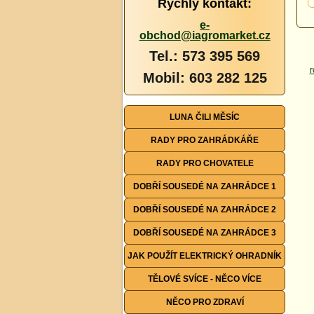
Rychlý kontakt:
e-
obchod@iagromarket.cz
Tel.: 573 395 569
Mobil: 603 282 125
LUNA ČILI MĚSÍC
RADY PRO ZAHRÁDKÁŘE
RADY PRO CHOVATELE
DOBŘÍ SOUSEDÉ NA ZAHRÁDCE 1
DOBŘÍ SOUSEDÉ NA ZAHRÁDCE 2
DOBŘÍ SOUSEDÉ NA ZAHRÁDCE 3
JAK POUŽÍT ELEKTRICKÝ OHRADNÍK
TĚLOVÉ SVÍCE - NĚCO VÍCE
NĚCO PRO ZDRAVÍ