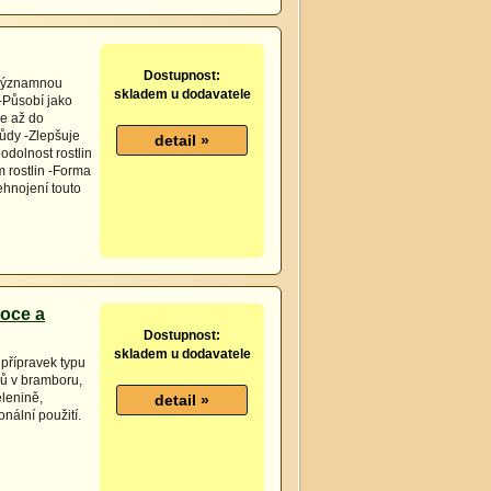
Dostupnost:
ž významnou
skladem u dodavatele
-Působí jako
ce až do
půdy -Zlepšuje
odolnost rostlin
 rostlin -Forma
hnojení touto
voce a
Dostupnost:
skladem u dodavatele
 přípravek typu
ců v bramboru,
elenině,
nální použití.