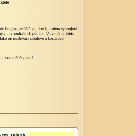
atele
é hnojivo, zvláště vhodné k jarnímu vyhnojení
ných na neutrálních půdách. Ve vodě je dobře
ké při pěstování cibulové a koštálové
a dostatečně zavlaží.
+ tm. zelená