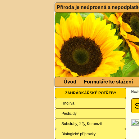
Příroda je neúprosná a nepodplatitel
Úvod
Formuláře ke stažení
Nach
ZAHRÁDKÁŘSKÉ POTŘEBY
Hnojiva
S
Pesticidy
Substráty, Jiffy, Keramzit
Biologické přípravky