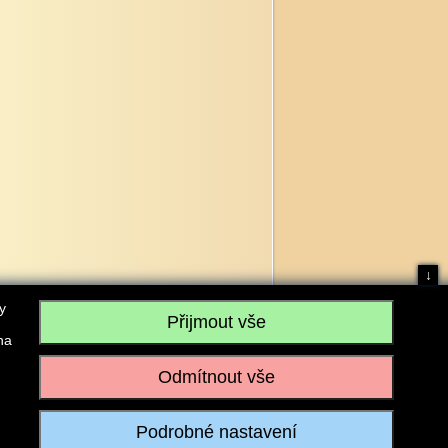
↓
y
na
, IČO: 28304845, se sídlem č.p. 17, 768 75 Loukov
u vedeném Krajským soudem v Brně, sp. zn. C 59979
iagromarket.cz
, Mobil: 603 525 615, Tel: 573 395 569
ánek je dovoleno pouze se souhlasem provozovatele.
Realizace:
w-software.com