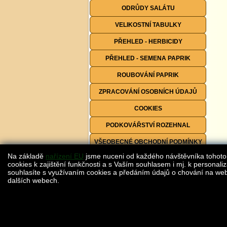
ODRŮDY SALÁTU
VELIKOSTNÍ TABULKY
PŘEHLED - HERBICIDY
PŘEHLED - SEMENA PAPRIK
ROUBOVÁNÍ PAPRIK
ZPRACOVÁNÍ OSOBNÍCH ÚDAJŮ
COOKIES
PODKOVÁŘSTVÍ ROZEHNAL
VŠEOBECNÉ OBCHODNÍ PODMÍNKY
Na základě
nařízení EU
jsme nuceni od každého návštěvníka tohoto
FORMULÁŘE KE STAŽENÍ
cookies k zajištění funkčnosti a s Vaším souhlasem i mj. k personaliz
souhlasíte s využívaním cookies a předáním údajů o chování na webu
dalších webech.