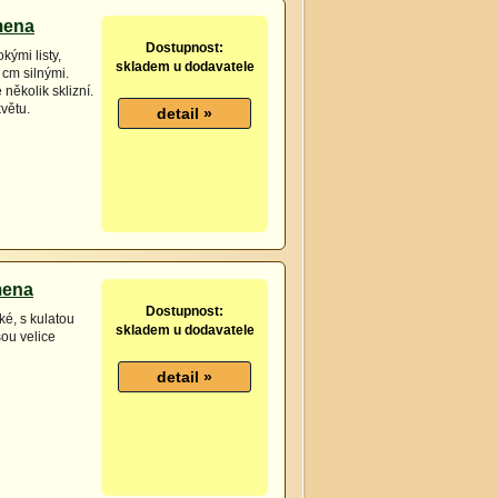
mena
Dostupnost:
kými listy,
skladem u dodavatele
 cm silnými.
 několik sklizní.
květu.
mena
Dostupnost:
ké, s kulatou
skladem u dodavatele
sou velice