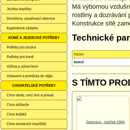
Má výbornou vzdušno
Jezírka doplňky
rostliny a dozrávání 
Demižony, zavařovací sklenice
Konstrukce sítě zame
Kapénková závlaha
Technické pa
KONĚ A JEZDECKÉ POTŘEBY
Potřeby pro jezdce
Název
Potřeby pro koně
balení
Výživa a zdraví koní
Vybavení a pomůcky do stáje
S TÍMTO PRO
CHOVATELSKÉ POTŘEBY
Chov skotu, ovcí, koz a prasat
Chov drůbeže
Chov králíků
Chov domácích mazlíčků