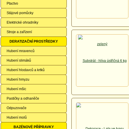
Ptactvo
Stájové pomůcky
Elektrické ohradníky
Stroje a zařízení
DERATIZAČNÍ PROSTŘEDKY
Hubení mravenců
Hubení slimáků
Hubení hlodavců a krtků
Hubení hmyzu
Hubení mšic
Pastičky a odhaněče
Odpuzovače
Hubení molů
BAZÉNOVÉ PŘÍPRAVKY