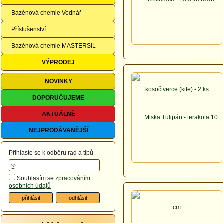
Bazénová chemie Vodnář
Příslušenství
Bazénová chemie MASTERSIL
VÝPRODEJ
NOVINKY
DOPORUČUJEME
AKTUÁLNĚ
NEJPRODÁVANĚJŠÍ
Přihlaste se k odběru rad a tipů
Souhlasím se
zpracováním
osobních údajů