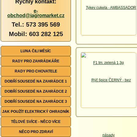
Rychlý kontakt:
e-
obchod@iagromarket.cz
Tel.: 573 395 569
Mobil: 603 282 125
LUNA ČILI MĚSÍC
RADY PRO ZAHRÁDKÁŘE
RADY PRO CHOVATELE
DOBŘÍ SOUSEDÉ NA ZAHRÁDCE 1
DOBŘÍ SOUSEDÉ NA ZAHRÁDCE 2
DOBŘÍ SOUSEDÉ NA ZAHRÁDCE 3
JAK POUŽÍT ELEKTRICKÝ OHRADNÍK
TĚLOVÉ SVÍCE - NĚCO VÍCE
NĚCO PRO ZDRAVÍ