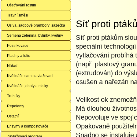
Ošetřování rostlin
Travní směsi
Síť proti ptá
Osiva, sadbové brambory ,sazečka
Semena zelenina, bylinky, květiny
Síť proti ptákům slo
speciální technologií
Postřikovače
vytlačování probíhá t
Plachty a fólie
(např. plastový gran
Nářadí
(extrudován) do výsl
Květináče samozavlažovací
osušen a nařezán n
Květináče, obaly a misky
Truhlíky
Velikost ok znemožňu
Repelenty
Má dlouhou životnos
Nepovoluje ve spojí
Ostatní
Opakovaně použitelná
Enzymy a kompostovače
Snadno se instaluje 
Zavlažovací program