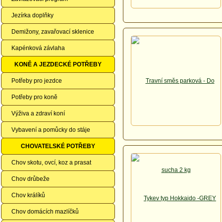
Jezírka doplňky
Demižony, zavařovací sklenice
Kapénková závlaha
KONĚ A JEZDECKÉ POTŘEBY
Potřeby pro jezdce
Potřeby pro koně
Výživa a zdraví koní
Vybavení a pomůcky do stáje
CHOVATELSKÉ POTŘEBY
Chov skotu, ovcí, koz a prasat
Chov drůbeže
Chov králíků
Chov domácích mazlíčků