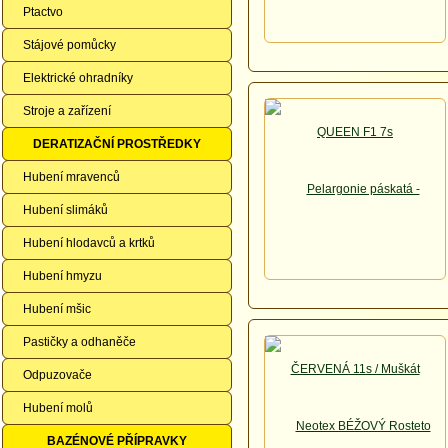
Ptactvo
Stájové pomůcky
Elektrické ohradníky
Stroje a zařízení
DERATIZAČNÍ PROSTŘEDKY
Hubení mravenců
Hubení slimáků
Hubení hlodavců a krtků
Hubení hmyzu
Hubení mšic
Pastičky a odhaněče
Odpuzovače
Hubení molů
BAZÉNOVÉ PŘÍPRAVKY