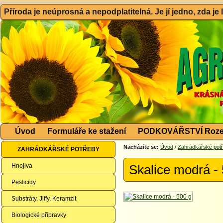
Příroda je neúprosná a nepodplatitelná. Je jí jedno, zda je
Úvod
Formuláře ke stažení
PODKOVÁŘSTVÍ Roze
Nacházíte se:
Úvod
/
Zahrádkářské pot
ZAHRÁDKÁŘSKÉ POTŘEBY
Hnojiva
Skalice modrá -
Pesticidy
Substráty, Jiffy, Keramzit
Biologické přípravky