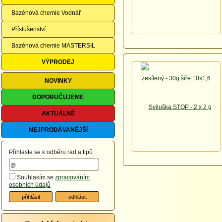
Bazénová chemie Vodnář
Příslušenství
Bazénová chemie MASTERSIL
VÝPRODEJ
NOVINKY
DOPORUČUJEME
AKTUÁLNĚ
NEJPRODÁVANĚJŠÍ
Přihlaste se k odběru rad a tipů
Souhlasím se
zpracováním
osobních údajů