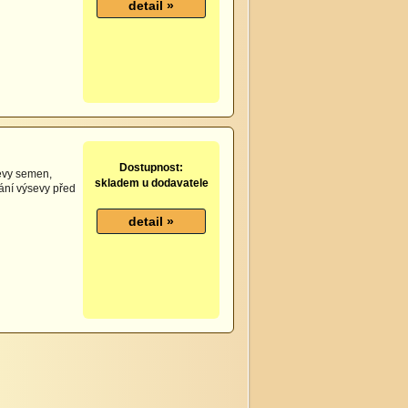
Dostupnost:
evy semen,
skladem u dodavatele
ání výsevy před