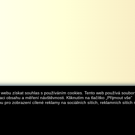
 webu získat souhlas s používáním cookies. Tento web používá soubor
aci obsahu a měření návštěvnosti. Kliknutím na tlačítko „Přijmout vše“
 pro zobrazení cílené reklamy na sociálních sítích, reklamních sítích 
Provozovatelem internetového obchodu
iAgromarket.cz
je AGROMARKET IRSI s.r.o.
zapsaná v obchodním rejstřík
Kontakt:
e-obchod@
© 2013 iAgromarket.cz - všechna práva vyhrazena, kopírování obsahu str