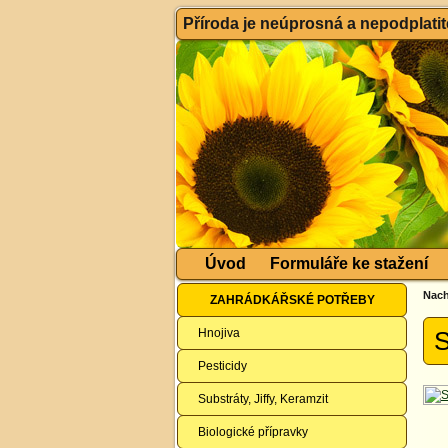
Příroda je neúprosná a nepodplatitel
Úvod
Formuláře ke stažení
Nach
ZAHRÁDKÁŘSKÉ POTŘEBY
Hnojiva
S
Pesticidy
Substráty, Jiffy, Keramzit
Biologické přípravky