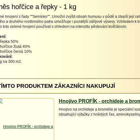
ěs hořčice a řepky - 1 kg
né hnojení z řady ""Semínko"". Umožní zvýšit obsah humusu v půdě a zlepší její cel
ího a druhého rostlinného patra umožňuje i pozdější zářijové výsevy. Vzhledem k
o toto zelené hnojení používat s ohledem na intenzitu pěstování košťálovin.
ení:
řepka 50%
hořčice žlutá 40%
hořčice černá 10%
kování:
g na 300 m2.
TÍMTO PRODUKTEM ZÁKAZNÍCI NAKUPUJÍ
Hnojivo PROFÍK - orchideje a brom
Hnojivo na orchideje a bromélie je speciální su
obsahující výtažky z hnědých řas, aminokyseliny