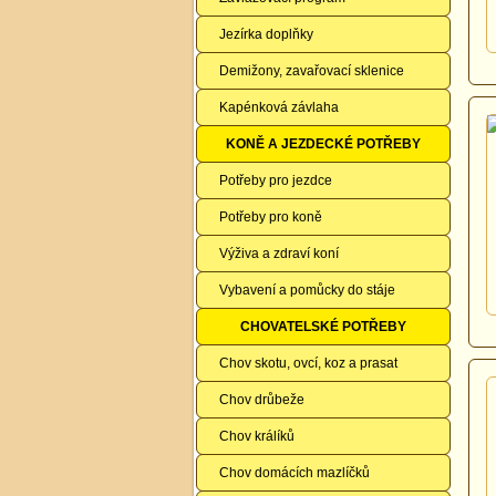
Jezírka doplňky
Demižony, zavařovací sklenice
Kapénková závlaha
KONĚ A JEZDECKÉ POTŘEBY
Potřeby pro jezdce
Potřeby pro koně
Výživa a zdraví koní
Vybavení a pomůcky do stáje
CHOVATELSKÉ POTŘEBY
Chov skotu, ovcí, koz a prasat
Chov drůbeže
Chov králíků
Chov domácích mazlíčků