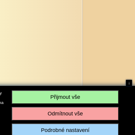
↓
y
na
, IČO: 28304845, se sídlem č.p. 17, 768 75 Loukov
u vedeném Krajským soudem v Brně, sp. zn. C 59979
iagromarket.cz
, Mobil: 603 525 615, Tel: 573 395 569
ánek je dovoleno pouze se souhlasem provozovatele.
Realizace:
w-software.com