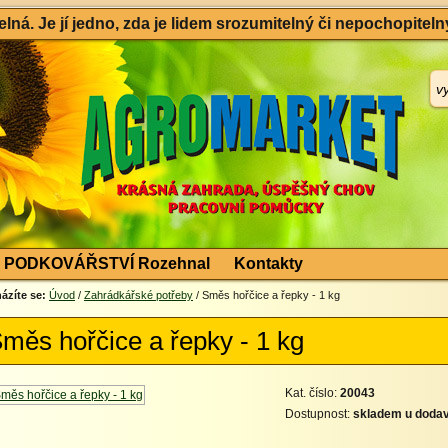
ná. Je jí jedno, zda je lidem srozumitelný či nepochopitelný
PODKOVÁŘSTVÍ Rozehnal
Kontakty
ázíte se:
Úvod
/
Zahrádkářské potřeby
/ Směs hořčice a řepky - 1 kg
měs hořčice a řepky - 1 kg
Kat. číslo:
20043
Dostupnost:
skladem u dodav