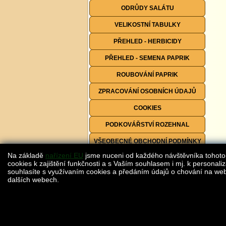
ODRŮDY SALÁTU
VELIKOSTNÍ TABULKY
PŘEHLED - HERBICIDY
PŘEHLED - SEMENA PAPRIK
ROUBOVÁNÍ PAPRIK
ZPRACOVÁNÍ OSOBNÍCH ÚDAJŮ
COOKIES
PODKOVÁŘSTVÍ ROZEHNAL
VŠEOBECNÉ OBCHODNÍ PODMÍNKY
Na základě
nařízení EU
jsme nuceni od každého návštěvníka tohoto
FORMULÁŘE KE STAŽENÍ
cookies k zajištění funkčnosti a s Vaším souhlasem i mj. k personaliz
souhlasíte s využívaním cookies a předáním údajů o chování na webu
dalších webech.