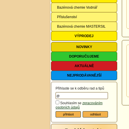
Bazénová chemie Vodnář
Příslušenství
Bazénová chemie MASTERSIL
VÝPRODEJ
NOVINKY
DOPORUČUJEME
AKTUÁLNĚ
NEJPRODÁVANĚJŠÍ
Přihlaste se k odběru rad a tipů
Souhlasím se
zpracováním
osobních údajů