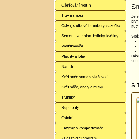
Sm
Ošetřování rostlin
Travní směsi
Zele
prvn
Osiva, sadbové brambory ,sazečka
nutn
Semena zelenina, bylinky, květiny
Slož
Postřikovače
Dáv
Plachty a fólie
500 
Nářadí
Květináče samozavlažovací
S 
Květináče, obaly a misky
Truhlíky
Repelenty
Ostatní
Enzymy a kompostovače
Zavlažovací program