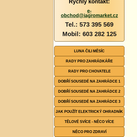
Rychlý kontakt:
e-
obchod@iagromarket.cz
Tel.: 573 395 569
Mobil: 603 282 125
LUNA ČILI MĚSÍC
RADY PRO ZAHRÁDKÁŘE
RADY PRO CHOVATELE
DOBŘÍ SOUSEDÉ NA ZAHRÁDCE 1
DOBŘÍ SOUSEDÉ NA ZAHRÁDCE 2
DOBŘÍ SOUSEDÉ NA ZAHRÁDCE 3
JAK POUŽÍT ELEKTRICKÝ OHRADNÍK
TĚLOVÉ SVÍCE - NĚCO VÍCE
NĚCO PRO ZDRAVÍ