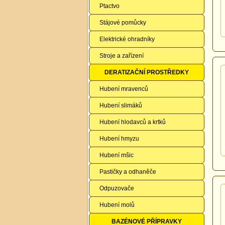
Ptactvo
Stájové pomůcky
Elektrické ohradníky
Stroje a zařízení
DERATIZAČNÍ PROSTŘEDKY
Hubení mravenců
Hubení slimáků
Hubení hlodavců a krtků
Hubení hmyzu
Hubení mšic
Pastičky a odhaněče
Odpuzovače
Hubení molů
BAZÉNOVÉ PŘÍPRAVKY