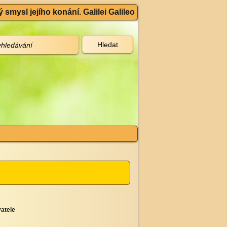
 smysl jejího konání. Galilei Galileo
atele