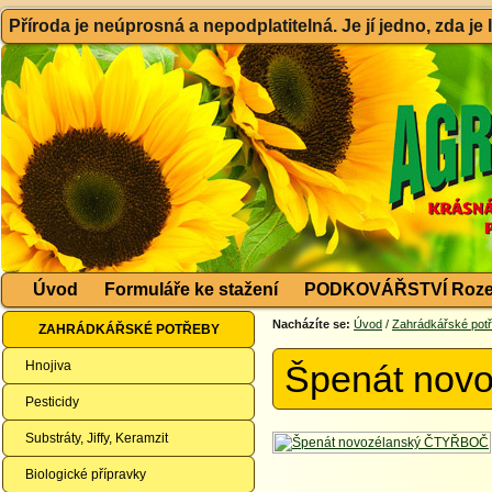
Příroda je neúprosná a nepodplatitelná. Je jí jedno, zda je
Úvod
Formuláře ke stažení
PODKOVÁŘSTVÍ Roze
Nacházíte se:
Úvod
/
Zahrádkářské pot
ZAHRÁDKÁŘSKÉ POTŘEBY
Hnojiva
Špenát nov
Pesticidy
Substráty, Jiffy, Keramzit
Biologické přípravky