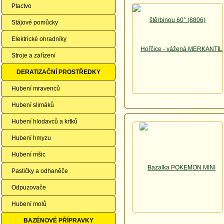
Ptactvo
Stájové pomůcky
Elektrické ohradníky
Stroje a zařízení
DERATIZAČNÍ PROSTŘEDKY
Hubení mravenců
Hubení slimáků
Hubení hlodavců a krtků
Hubení hmyzu
Hubení mšic
Pastičky a odhaněče
Odpuzovače
Hubení molů
BAZÉNOVÉ PŘÍPRAVKY