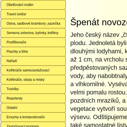
Ošetřování rostlin
Travní směsi
Špenát novo
Osiva, sadbové brambory ,sazečka
Semena zelenina, bylinky, květiny
Jeho český název „č
plodu. Jednoletá byl
Postřikovače
dlouhými lodyhami, k
Plachty a fólie
až 1 cm, na vrcholu 
Nářadí
předpěstovaných saz
Květináče samozavlažovací
vody, aby nabobtnaly
Květináče, obaly a misky
a vlhkomilné. Vyséva
Truhlíky
velmi pomalu rostou
Repelenty
pozdních mrazíků, a
vegetace vytvoří sou
Ostatní
výsevu. Odštipujeme 
Enzymy a kompostovače
také samostatné list
Zavlažovací program