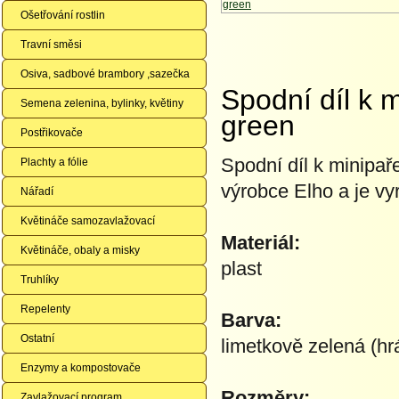
Ošetřování rostlin
Travní směsi
Osiva, sadbové brambory ,sazečka
Spodní díl k 
Semena zelenina, bylinky, květiny
green
Postřikovače
Spodní díl k minipař
Plachty a fólie
výrobce Elho a je vy
Nářadí
Květináče samozavlažovací
Materiál:
Květináče, obaly a misky
plast
Truhlíky
Repelenty
Barva:
Ostatní
limetkově zelená (hr
Enzymy a kompostovače
Rozměry:
Zavlažovací program