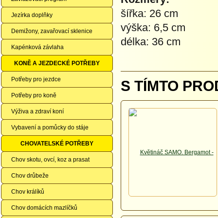
šířka: 26 cm
Jezírka doplňky
výška: 6,5 cm
Demižony, zavařovací sklenice
délka: 36 cm
Kapénková závlaha
KONĚ A JEZDECKÉ POTŘEBY
Potřeby pro jezdce
S TÍMTO PRO
Potřeby pro koně
Výživa a zdraví koní
Vybavení a pomůcky do stáje
CHOVATELSKÉ POTŘEBY
Chov skotu, ovcí, koz a prasat
Chov drůbeže
Chov králíků
Chov domácích mazlíčků