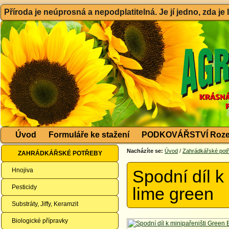
Příroda je neúprosná a nepodplatitelná. Je jí jedno, zda je
Úvod
Formuláře ke stažení
PODKOVÁŘSTVÍ Roze
Nacházíte se:
Úvod
/
Zahrádkářské pot
ZAHRÁDKÁŘSKÉ POTŘEBY
Hnojiva
Spodní díl k
Pesticidy
lime green
Substráty, Jiffy, Keramzit
Biologické přípravky