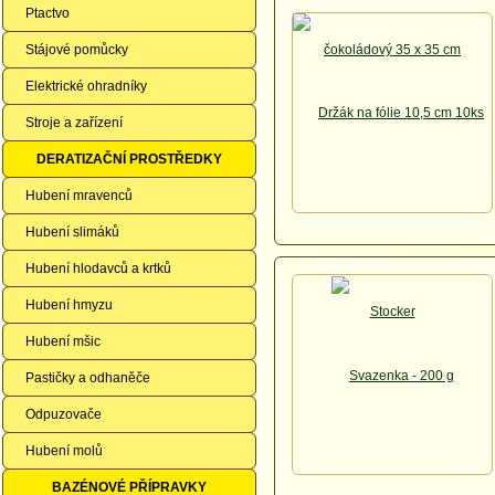
Ptactvo
Stájové pomůcky
Elektrické ohradníky
Stroje a zařízení
DERATIZAČNÍ PROSTŘEDKY
Hubení mravenců
Hubení slimáků
Hubení hlodavců a krtků
Hubení hmyzu
Hubení mšic
Pastičky a odhaněče
Odpuzovače
Hubení molů
BAZÉNOVÉ PŘÍPRAVKY