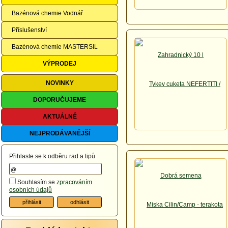
Bazénová chemie Vodnář
Příslušenství
Bazénová chemie MASTERSIL
VÝPRODEJ
NOVINKY
DOPORUČUJEME
AKTUÁLNĚ
NEJPRODÁVANĚJŠÍ
Přihlaste se k odběru rad a tipů
Souhlasím se
zpracováním
osobních údajů