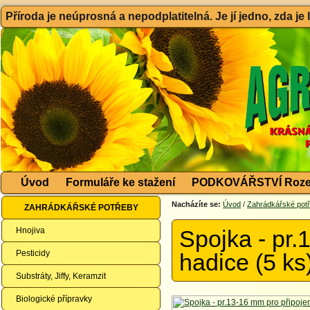
Příroda je neúprosná a nepodplatitelná. Je jí jedno, zda je
Úvod
Formuláře ke stažení
PODKOVÁŘSTVÍ Roze
Nacházíte se:
Úvod
/
Zahrádkářské pot
ZAHRÁDKÁŘSKÉ POTŘEBY
Hnojiva
Spojka - pr.
Pesticidy
hadice (5 ks
Substráty, Jiffy, Keramzit
Biologické přípravky