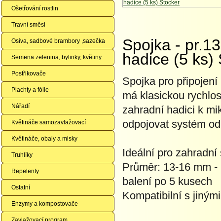
Ošetřování rostlin
Travní směsi
Spojka - pr.1
Osiva, sadbové brambory ,sazečka
hadice (5 ks)
Semena zelenina, bylinky, květiny
Postřikovače
Spojka pro připojen
Plachty a fólie
má klasickou rychlos
Nářadí
zahradní hadici k mi
odpojovat systém od
Květináče samozavlažovací
Květináče, obaly a misky
Ideální pro zahradní
Truhlíky
Průměr: 13-16 mm - 
Repelenty
balení po 5 kusech
Ostatní
Kompatibilní s jiným
Enzymy a kompostovače
Zavlažovací program