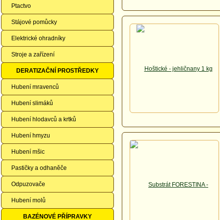
Ptactvo
Stájové pomůcky
Elektrické ohradníky
Stroje a zařízení
DERATIZAČNÍ PROSTŘEDKY
Hubení mravenců
Hubení slimáků
Hubení hlodavců a krtků
Hubení hmyzu
Hubení mšic
Pastičky a odhaněče
Odpuzovače
Hubení molů
BAZÉNOVÉ PŘÍPRAVKY