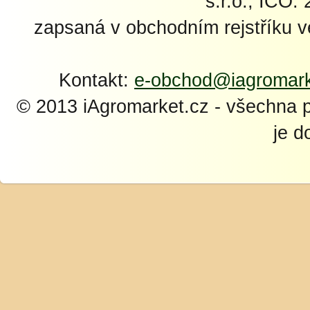
s.r.o., IČO:
zapsaná v obchodním rejstříku 
Kontakt:
e-obchod@iagromark
© 2013 iAgromarket.cz - všechna 
je d