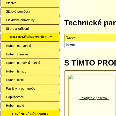
Ptactvo
Stájové pomůcky
Elektrické ohradníky
Technické pa
Stroje a zařízení
DERATIZAČNÍ PROSTŘEDKY
Název
balení
Hubení mravenců
Hubení slimáků
S TÍMTO PRO
Hubení hlodavců a krtků
Hubení hmyzu
Hubení mšic
Pastičky a odhaněče
Odpuzovače
Hubení molů
BAZÉNOVÉ PŘÍPRAVKY