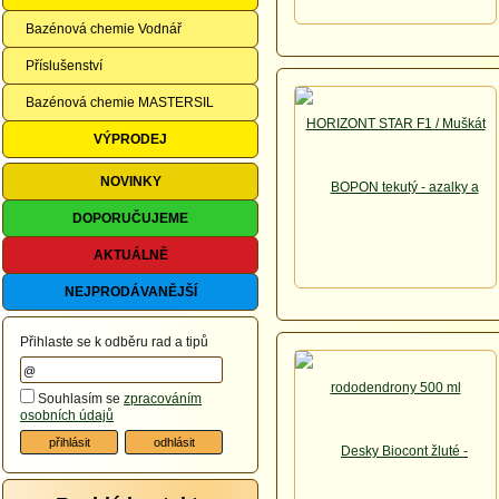
Bazénová chemie Vodnář
Příslušenství
Bazénová chemie MASTERSIL
VÝPRODEJ
NOVINKY
DOPORUČUJEME
AKTUÁLNĚ
NEJPRODÁVANĚJŠÍ
Přihlaste se k odběru rad a tipů
Souhlasím se
zpracováním
osobních údajů