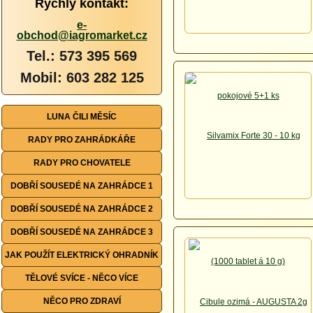
Rychlý kontakt:
e-
obchod@iagromarket.cz
Tel.: 573 395 569
Mobil: 603 282 125
LUNA ČILI MĚSÍC
RADY PRO ZAHRÁDKÁŘE
RADY PRO CHOVATELE
DOBŘÍ SOUSEDÉ NA ZAHRÁDCE 1
DOBŘÍ SOUSEDÉ NA ZAHRÁDCE 2
DOBŘÍ SOUSEDÉ NA ZAHRÁDCE 3
JAK POUŽÍT ELEKTRICKÝ OHRADNÍK
TĚLOVÉ SVÍCE - NĚCO VÍCE
NĚCO PRO ZDRAVÍ