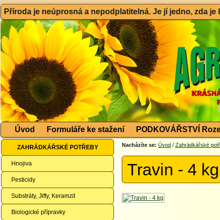
Příroda je neúprosná a nepodplatitelná. Je jí jedno, zda je
Úvod
Formuláře ke stažení
PODKOVÁŘSTVÍ Roze
Nacházíte se:
Úvod
/
Zahrádkářské pot
ZAHRÁDKÁŘSKÉ POTŘEBY
Hnojiva
Travin - 4 kg
Pesticidy
Substráty, Jiffy, Keramzit
Biologické přípravky