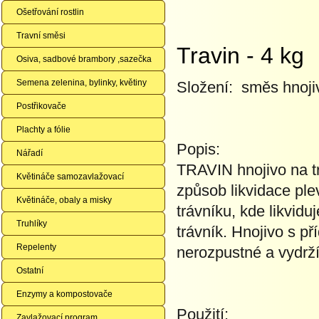
Ošetřování rostlin
Travní směsi
Travin - 4 kg
Osiva, sadbové brambory ,sazečka
Semena zelenina, bylinky, květiny
Složení: směs hnojiv
Postřikovače
Plachty a fólie
Popis:
Nářadí
TRAVIN hnojivo na t
Květináče samozavlažovací
způsob likvidace ple
Květináče, obaly a misky
trávníku, kde likvid
Truhlíky
trávník. Hnojivo s př
Repelenty
nerozpustné a vydrží
Ostatní
Enzymy a kompostovače
Použití:
Zavlažovací program