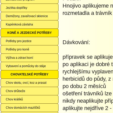
Hnojivo aplikujeme 
Jezírka doplňky
rozmetadla a trávník
Demižony, zavařovací sklenice
Kapénková závlaha
KONĚ A JEZDECKÉ POTŘEBY
Dávkování:
Potřeby pro jezdce
Potřeby pro koně
přípravek se aplikuj
Výživa a zdraví koní
po aplikaci je dobré 
Vybavení a pomůcky do stáje
rychlejšímu vyplavení
CHOVATELSKÉ POTŘEBY
herbicidů do půdy, z 
Chov skotu, ovcí, koz a prasat
po dobu 2 měsíců
Chov drůbeže
ošetření trávníků l
Chov králíků
nikdy neaplikujte př
aplikujte nejdříve 2 
Chov domácích mazlíčků