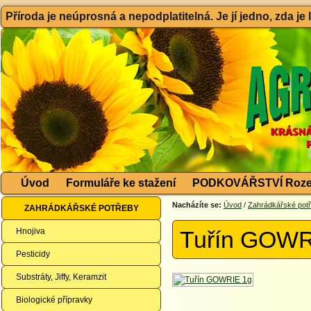
Příroda je neúprosná a nepodplatitelná. Je jí jedno, zda je
Úvod
Formuláře ke stažení
PODKOVÁŘSTVÍ Roze
Nacházíte se:
Úvod
/
Zahrádkářské pot
ZAHRÁDKÁŘSKÉ POTŘEBY
Hnojiva
Tuřín GOWR
Pesticidy
Substráty, Jiffy, Keramzit
Biologické přípravky