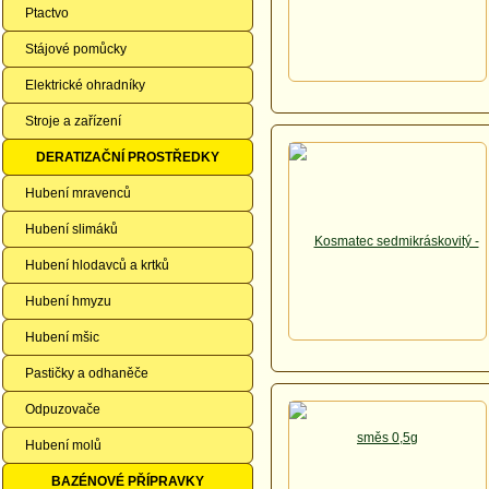
Ptactvo
Stájové pomůcky
Elektrické ohradníky
Stroje a zařízení
DERATIZAČNÍ PROSTŘEDKY
Hubení mravenců
Hubení slimáků
Hubení hlodavců a krtků
Hubení hmyzu
Hubení mšic
Pastičky a odhaněče
Odpuzovače
Hubení molů
BAZÉNOVÉ PŘÍPRAVKY