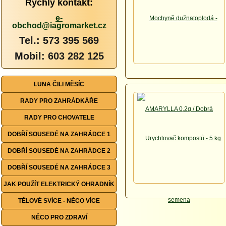
Rychlý kontakt:
e-
obchod@iagromarket.cz
Tel.: 573 395 569
Mobil: 603 282 125
LUNA ČILI MĚSÍC
RADY PRO ZAHRÁDKÁŘE
RADY PRO CHOVATELE
DOBŘÍ SOUSEDÉ NA ZAHRÁDCE 1
DOBŘÍ SOUSEDÉ NA ZAHRÁDCE 2
DOBŘÍ SOUSEDÉ NA ZAHRÁDCE 3
JAK POUŽÍT ELEKTRICKÝ OHRADNÍK
TĚLOVÉ SVÍCE - NĚCO VÍCE
NĚCO PRO ZDRAVÍ