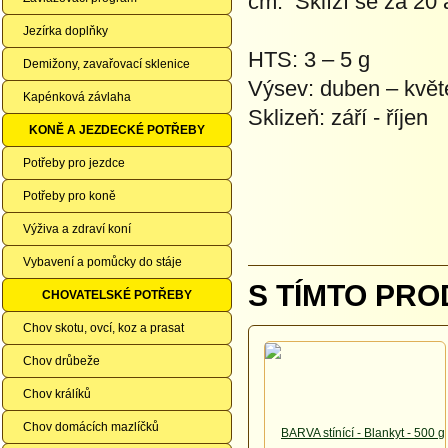
cm. Sklízí se za 20 
Jezírka doplňky
HTS: 3 – 5 g
Demižony, zavařovací sklenice
Výsev: duben – květ
Kapénková závlaha
Sklizeň: září - říjen
KONĚ A JEZDECKÉ POTŘEBY
Potřeby pro jezdce
Potřeby pro koně
Výživa a zdraví koní
Vybavení a pomůcky do stáje
S TÍMTO PRO
CHOVATELSKÉ POTŘEBY
Chov skotu, ovcí, koz a prasat
Chov drůbeže
Chov králíků
Chov domácích mazlíčků