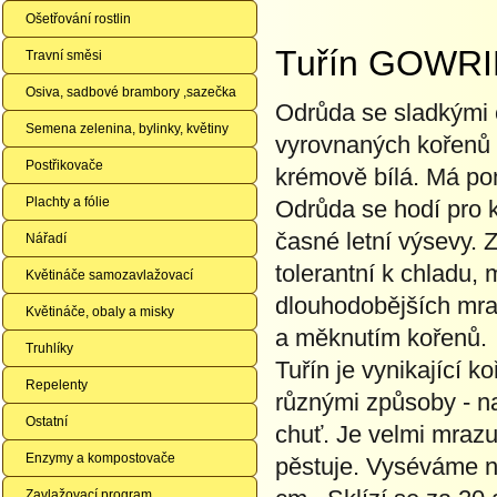
Ošetřování rostlin
Tuřín GOWRI
Travní směsi
Osiva, sadbové brambory ,sazečka
Odrůda se sladkými 
Semena zelenina, bylinky, květiny
vyrovnaných kořenů a
Postřikovače
krémově bílá. Má po
Plachty a fólie
Odrůda se hodí pro k
časné letní výsevy. 
Nářadí
tolerantní k chladu, 
Květináče samozavlažovací
dlouhodobějších mraz
Květináče, obaly a misky
a měknutím kořenů.
Truhlíky
Tuřín je vynikající 
Repelenty
různými způsoby - na
Ostatní
chuť. Je velmi mraz
Enzymy a kompostovače
pěstuje. Vyséváme n
Zavlažovací program