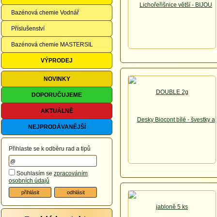
Bazénová chemie Vodnář
Příslušenství
Bazénová chemie MASTERSIL
VÝPRODEJ
NOVINKY
DOPORUČUJEME
AKTUÁLNĚ
NEJPRODÁVANĚJŠÍ
Přihlaste se k odběru rad a tipů
Souhlasím se
zpracováním
osobních údajů