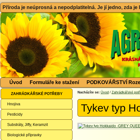
Příroda je neúprosná a nepodplatitelná. Je jí jedno, zda je
Úvod
Formuláře ke stažení
PODKOVÁŘSTVÍ Roze
Nacházíte se:
Úvod
/
Zahrádkářské pot
ZAHRÁDKÁŘSKÉ POTŘEBY
Hnojiva
Tykev typ 
Pesticidy
Substráty, Jiffy, Keramzit
Biologické přípravky