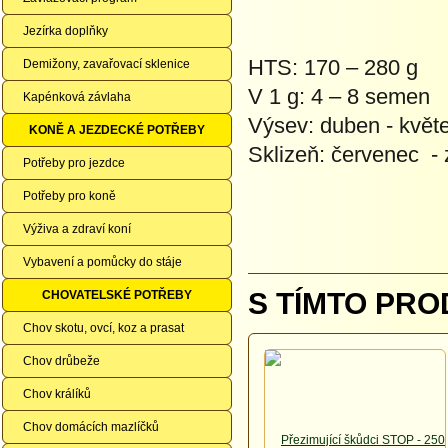
Jezírka doplňky
HTS: 170 – 280 g
Demižony, zavařovací sklenice
V 1 g: 4 – 8 semen
Kapénková závlaha
Výsev: duben - květ
KONĚ A JEZDECKÉ POTŘEBY
Sklizeň: červenec - 
Potřeby pro jezdce
Potřeby pro koně
Výživa a zdraví koní
Vybavení a pomůcky do stáje
S TÍMTO PRO
CHOVATELSKÉ POTŘEBY
Chov skotu, ovcí, koz a prasat
Chov drůbeže
Chov králíků
Chov domácích mazlíčků