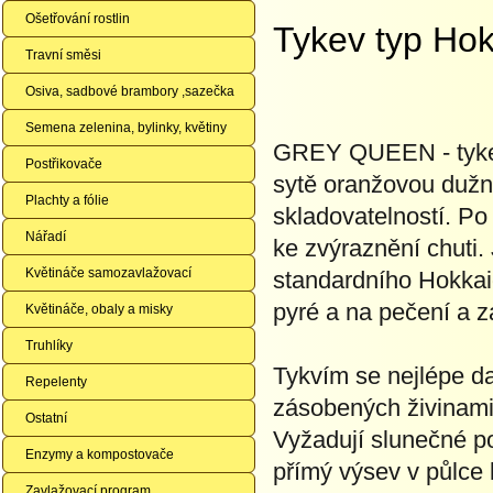
Ošetřování rostlin
Tykev typ Ho
Travní směsi
Osiva, sadbové brambory ,sazečka
Semena zelenina, bylinky, květiny
GREY QUEEN - tykev
Postřikovače
sytě oranžovou dužn
Plachty a fólie
skladovatelností. P
Nářadí
ke zvýraznění chuti.
Květináče samozavlažovací
standardního Hokkai
pyré a na pečení a z
Květináče, obaly a misky
Truhlíky
Tykvím se nejlépe d
Repelenty
zásobených živinami.
Ostatní
Vyžadují slunečné po
Enzymy a kompostovače
přímý výsev v půlce 
Zavlažovací program