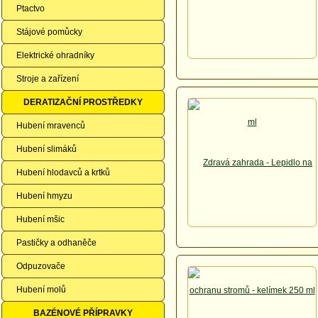
Ptactvo
Stájové pomůcky
Elektrické ohradníky
Stroje a zařízení
DERATIZAČNÍ PROSTŘEDKY
Hubení mravenců
Hubení slimáků
Hubení hlodavců a krtků
Hubení hmyzu
Hubení mšic
Pastičky a odhaněče
Odpuzovače
Hubení molů
BAZÉNOVÉ PŘÍPRAVKY