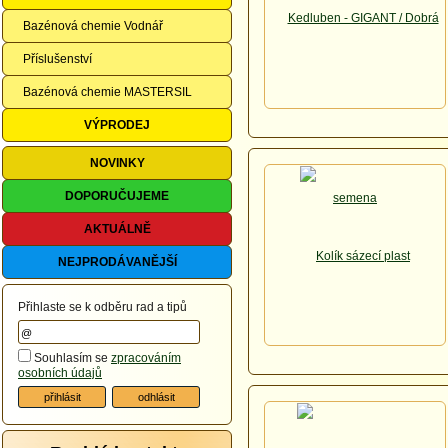
Bazénová chemie Vodnář
Příslušenství
Bazénová chemie MASTERSIL
VÝPRODEJ
NOVINKY
DOPORUČUJEME
AKTUÁLNĚ
NEJPRODÁVANĚJŠÍ
Přihlaste se k odběru rad a tipů
Souhlasím se
zpracováním
osobních údajů