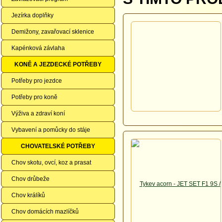
Jezírka doplňky
Demižony, zavařovací sklenice
Kapénková závlaha
KONĚ A JEZDECKÉ POTŘEBY
Potřeby pro jezdce
Potřeby pro koně
Výživa a zdraví koní
Vybavení a pomůcky do stáje
CHOVATELSKÉ POTŘEBY
Chov skotu, ovcí, koz a prasat
Chov drůbeže
Chov králíků
Chov domácích mazlíčků