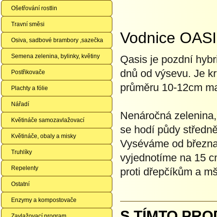
Ošetřování rostlin
Travní směsi
Vodnice OASI
Osiva, sadbové brambory ,sazečka
Semena zelenina, bylinky, květiny
Qasis je pozdní hybr
dnů od výsevu. Je kr
Postřikovače
průměru 10-12cm maj
Plachty a fólie
Nářadí
Nenáročná zelenina, 
Květináče samozavlažovací
se hodí půdy středně
Květináče, obaly a misky
Vyséváme od března 
Truhlíky
vyjednotíme na 15 c
Repelenty
proti dřepčíkům a mš
Ostatní
Enzymy a kompostovače
S TÍMTO PRO
Zavlažovací program