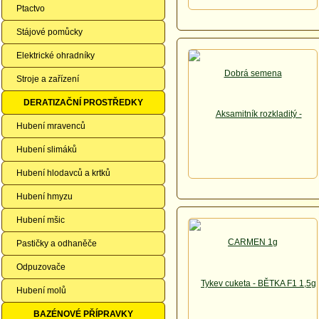
Ptactvo
Stájové pomůcky
Elektrické ohradníky
Stroje a zařízení
DERATIZAČNÍ PROSTŘEDKY
Hubení mravenců
Hubení slimáků
Hubení hlodavců a krtků
Hubení hmyzu
Hubení mšic
Pastičky a odhaněče
Odpuzovače
Hubení molů
BAZÉNOVÉ PŘÍPRAVKY