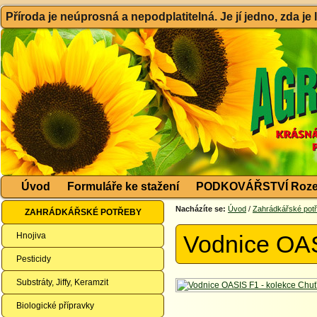
Příroda je neúprosná a nepodplatitelná. Je jí jedno, zda je
Úvod
Formuláře ke stažení
PODKOVÁŘSTVÍ Roze
Nacházíte se:
Úvod
/
Zahrádkářské pot
ZAHRÁDKÁŘSKÉ POTŘEBY
Hnojiva
Vodnice OAS
Pesticidy
Substráty, Jiffy, Keramzit
Biologické přípravky