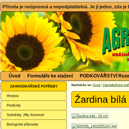
Příroda je neúprosná a nepodplatitelná. Je jí jedno, zda je
Úvod
Formuláře ke stažení
PODKOVÁŘSTVÍ Roze
Nacházíte se:
Úvod
/
Zahrádkářské pot
ZAHRÁDKÁŘSKÉ POTŘEBY
Hnojiva
Žardina bílá
Pesticidy
Substráty, Jiffy, Keramzit
Biologické přípravky