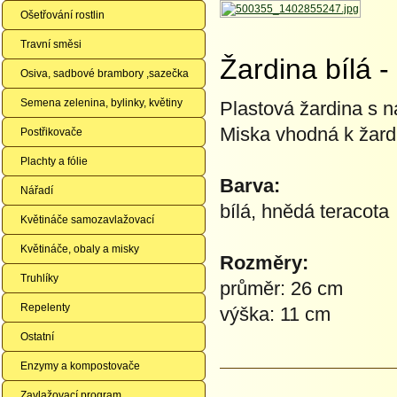
Ošetřování rostlin
Travní směsi
Žardina bílá 
Osiva, sadbové brambory ,sazečka
Semena zelenina, bylinky, květiny
Plastová žardina s 
Miska vhodná k žard
Postřikovače
Plachty a fólie
Barva:
Nářadí
bílá, hnědá teracota
Květináče samozavlažovací
Květináče, obaly a misky
Rozměry:
Truhlíky
průměr: 26 cm
Repelenty
výška: 11 cm
Ostatní
Enzymy a kompostovače
Zavlažovací program