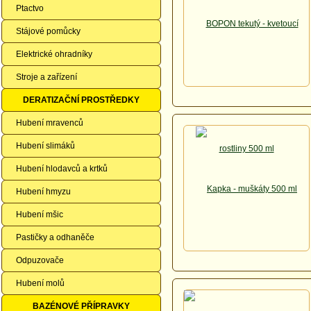
Ptactvo
Stájové pomůcky
Elektrické ohradníky
Stroje a zařízení
DERATIZAČNÍ PROSTŘEDKY
Hubení mravenců
Hubení slimáků
Hubení hlodavců a krtků
Hubení hmyzu
Hubení mšic
Pastičky a odhaněče
Odpuzovače
Hubení molů
BAZÉNOVÉ PŘÍPRAVKY