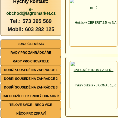
Rychlý kontakt:
e-
obchod@iagromarket.cz
Tel.: 573 395 569
Mobil: 603 282 125
LUNA ČILI MĚSÍC
RADY PRO ZAHRÁDKÁŘE
RADY PRO CHOVATELE
DOBŘÍ SOUSEDÉ NA ZAHRÁDCE 1
DOBŘÍ SOUSEDÉ NA ZAHRÁDCE 2
DOBŘÍ SOUSEDÉ NA ZAHRÁDCE 3
JAK POUŽÍT ELEKTRICKÝ OHRADNÍK
TĚLOVÉ SVÍCE - NĚCO VÍCE
NĚCO PRO ZDRAVÍ