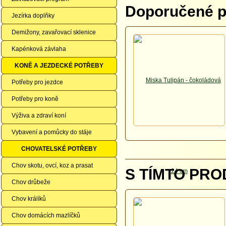
Doporučené př
Jezírka doplňky
Demižony, zavařovací sklenice
Kapénková závlaha
KONĚ A JEZDECKÉ POTŘEBY
Potřeby pro jezdce
Potřeby pro koně
Výživa a zdraví koní
Vybavení a pomůcky do stáje
CHOVATELSKÉ POTŘEBY
Chov skotu, ovcí, koz a prasat
S TÍMTO PRO
Chov drůbeže
Chov králíků
Chov domácích mazlíčků