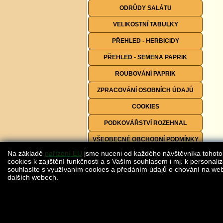
ODRŮDY SALÁTU
VELIKOSTNÍ TABULKY
PŘEHLED - HERBICIDY
PŘEHLED - SEMENA PAPRIK
ROUBOVÁNÍ PAPRIK
ZPRACOVÁNÍ OSOBNÍCH ÚDAJŮ
COOKIES
PODKOVÁŘSTVÍ ROZEHNAL
VŠEOBECNÉ OBCHODNÍ PODMÍNKY
Na základě
nařízení EU
jsme nuceni od každého návštěvníka tohoto
FORMULÁŘE KE STAŽENÍ
cookies k zajištění funkčnosti a s Vaším souhlasem i mj. k personaliz
souhlasíte s využívaním cookies a předáním údajů o chování na webu
dalších webech.