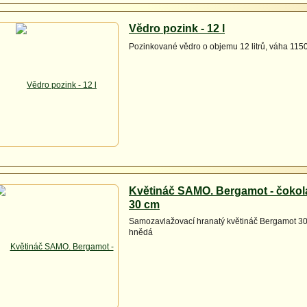
rostlinu, jehličnany a jiné okrasné keře 500 - 700
Pro podzimní vyhnojení doporučujeme 2 kg na 
Vědro pozink - 12 l
Pozinkované vědro o objemu 12 litrů, váha 115
Květináč SAMO. Bergamot - čokol
30 cm
Samozavlažovací hranatý květináč Bergamot 3
hnědá