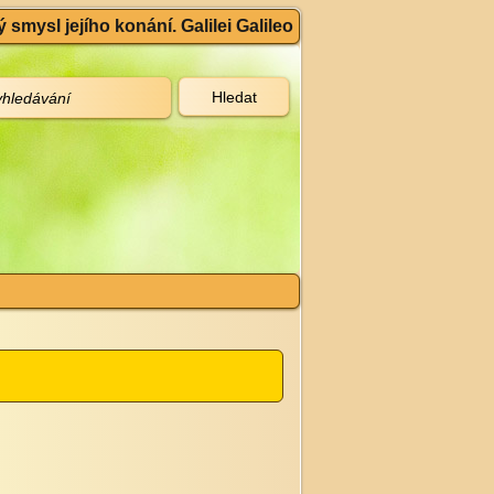
 smysl jejího konání. Galilei Galileo