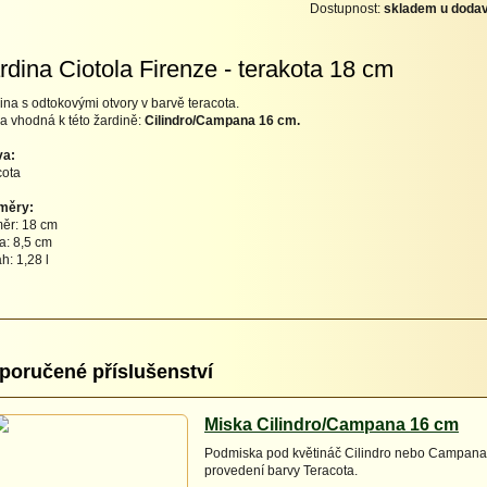
Dostupnost:
skladem u dodav
rdina Ciotola Firenze - terakota 18 cm
ina s odtokovými otvory v barvě teracota.
a vhodná k této žardině:
Cilindro/Campana 16 cm.
va:
cota
měry:
ěr: 18 cm
a: 8,5 cm
h: 1,28 l
poručené příslušenství
Miska Cilindro/Campana 16 cm
Podmiska pod květináč Cilindro nebo Campana
provedení barvy Teracota.