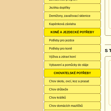
Jezírka doplňky
Demižony, zavařovací sklenice
Kapénková závlaha
KONĚ A JEZDECKÉ POTŘEBY
Potřeby pro jezdce
Potřeby pro koně
S 
Výživa a zdraví koní
Vybavení a pomůcky do stáje
CHOVATELSKÉ POTŘEBY
Chov skotu, ovcí, koz a prasat
Chov drůbeže
Chov králíků
Chov domácích mazlíčků