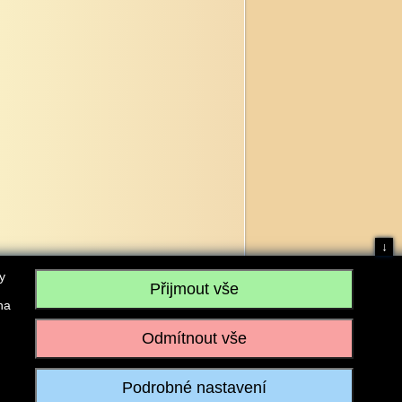
↓
y
na
, IČO: 28304845, se sídlem č.p. 17, 768 75 Loukov
u vedeném Krajským soudem v Brně, sp. zn. C 59979
iagromarket.cz
, Mobil: 603 525 615, Tel: 573 395 569
ánek je dovoleno pouze se souhlasem provozovatele.
Realizace:
w-software.com