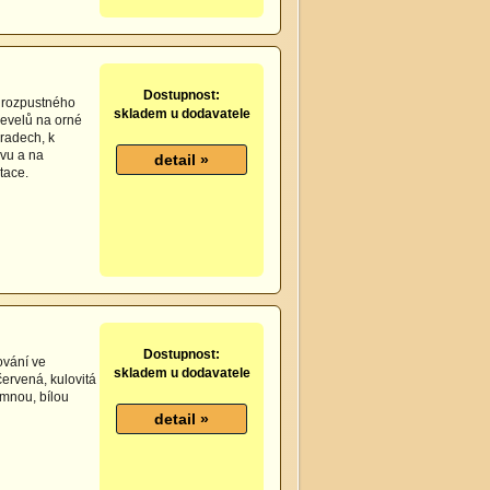
Dostupnost:
 rozpustného
skladem u dodavatele
levelů na orné
radech, k
ovu a na
tace.
Dostupnost:
ování ve
skladem u dodavatele
červená, kulovitá
emnou, bílou