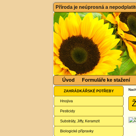
Příroda je neúprosná a nepodplatitel
Úvod
Formuláře ke stažení
Nach
ZAHRÁDKÁŘSKÉ POTŘEBY
Hnojiva
Ž
Pesticidy
Substráty, Jiffy, Keramzit
Biologické přípravky