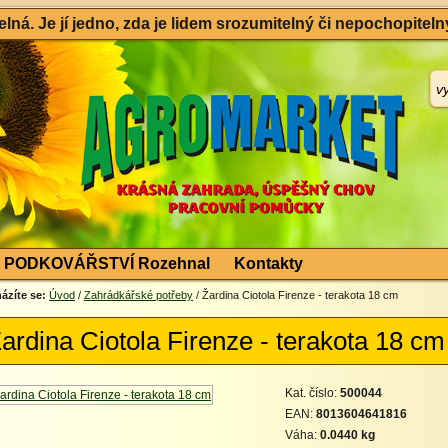
ná. Je jí jedno, zda je lidem srozumitelný či nepochopitelný
PODKOVÁŘSTVÍ Rozehnal
Kontakty
ázíte se:
Úvod
/
Zahrádkářské potřeby
/ Žardina Ciotola Firenze - terakota 18 cm
ardina Ciotola Firenze - terakota 18 cm
Kat. číslo:
500044
EAN:
8013604641816
Váha:
0.0440 kg