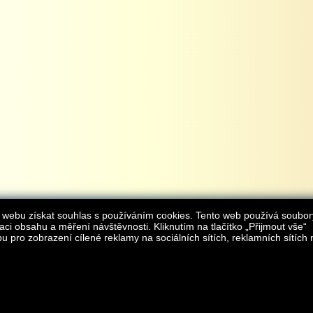
 webu získat souhlas s používáním cookies. Tento web používá soubor
aci obsahu a měření návštěvnosti. Kliknutím na tlačítko „Přijmout vše“
 pro zobrazení cílené reklamy na sociálních sítích, reklamních sítích 
Provozovatelem internetového obchodu
iAgromarket.cz
je AGROMARKET IRSI s.r.o.
zapsaná v obchodním rejstřík
Kontakt:
e-obchod@
© 2013 iAgromarket.cz - všechna práva vyhrazena, kopírování obsahu str