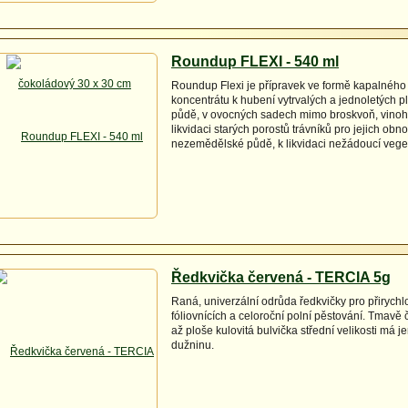
Roundup FLEXI - 540 ml
Roundup Flexi je přípravek ve formě kapalného
koncentrátu k hubení vytrvalých a jednoletých p
půdě, v ovocných sadech mimo broskvoň, vinoh
likvidaci starých porostů trávníků pro jejich obn
nezemědělské půdě, k likvidaci nežádoucí vege
Ředkvička červená - TERCIA 5g
Raná, univerzální odrůda ředkvičky pro přirychl
fóliovnících a celoroční polní pěstování. Tmavě 
až ploše kulovitá bulvička střední velikosti má j
dužninu.