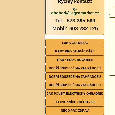
Rychlý kontakt:
e-
obchod@iagromarket.cz
Tel.: 573 395 569
Mobil: 603 282 125
LUNA ČILI MĚSÍC
RADY PRO ZAHRÁDKÁŘE
RADY PRO CHOVATELE
DOBŘÍ SOUSEDÉ NA ZAHRÁDCE 1
DOBŘÍ SOUSEDÉ NA ZAHRÁDCE 2
DOBŘÍ SOUSEDÉ NA ZAHRÁDCE 3
JAK POUŽÍT ELEKTRICKÝ OHRADNÍK
TĚLOVÉ SVÍCE - NĚCO VÍCE
NĚCO PRO ZDRAVÍ