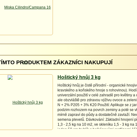
TÍMTO PRODUKTEM ZÁKAZNÍCI NAKUPUJÍ
Hoštický hnůj 3 kg
Hoštický hnůj je čistě přírodní - organické hnoji
kravského a koňského hnoje s rohovinou). Hodí
univerzální použití v celé zahradě pro květiny a 
ale obzvláště pro zdravou výživu ovoce a zeleni
N + 2% P205 + 3% K20 Použití: Aplikuje se z ja
podzim rozhozem na povrch zeminy a poté se 
mírně zapraví do půdy a dostatečně zavlaží. Ne
semena plevelů. Dávkování: Základní hnojení 
1,3 - 2,5 kg na 10 m2, ve skleníku 1,5 - 3 kg na
jeden 50 cm truhlík s balkónovými rostlinami 15
trvalky 1,3 - 2 kg na 10 m2. Zelenina a ovoce 25