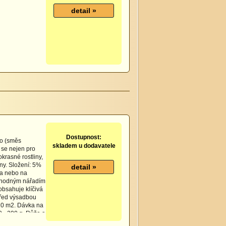
Dostupnost:
vo (směs
skladem u dodavatele
 se nejen pro
okrasné rostliny,
ny. Složení: 5%
ra nebo na
vhodným nářadím
obsahuje klíčivá
před výsadbou
 10 m2. Dávka na
0 - 200 g. Růže a
0 - 300 g na 1