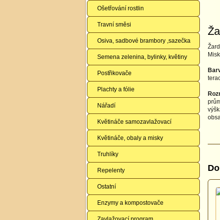
Ošetřování rostlin
Travní směsi
Ža
Osiva, sadbové brambory ,sazečka
Žard
Misk
Semena zelenina, bylinky, květiny
Bar
Postřikovače
tera
Plachty a fólie
Roz
prům
Nářadí
výšk
obsa
Květináče samozavlažovací
Květináče, obaly a misky
Truhlíky
Do
Repelenty
Ostatní
Enzymy a kompostovače
Zavlažovací program