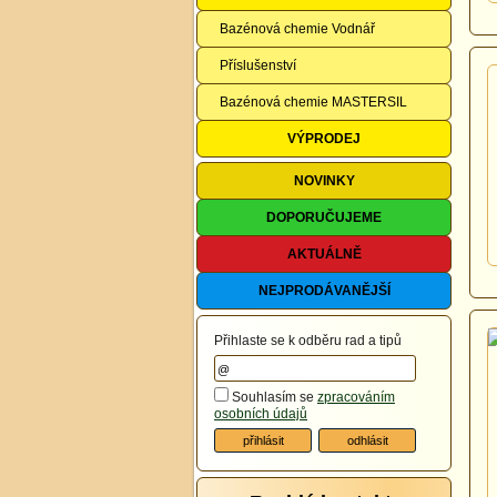
Bazénová chemie Vodnář
Příslušenství
Bazénová chemie MASTERSIL
VÝPRODEJ
NOVINKY
DOPORUČUJEME
AKTUÁLNĚ
NEJPRODÁVANĚJŠÍ
Přihlaste se k odběru rad a tipů
Souhlasím se
zpracováním
osobních údajů