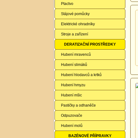
Ptactvo
Stájové pomůcky
Elektrické ohradníky
Stroje a zařízení
DERATIZAČNÍ PROSTŘEDKY
Hubení mravenců
Hubení slimáků
Hubení hlodavců a krtků
Hubení hmyzu
Hubení mšic
Pastičky a odhaněče
Odpuzovače
Hubení molů
BAZÉNOVÉ PŘÍPRAVKY