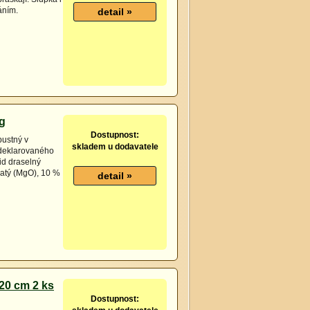
áním.
g
Dostupnost:
ustný v
skladem u dodavatele
 deklarovaného
d draselný
natý (MgO), 10 %
20 cm 2 ks
Dostupnost: