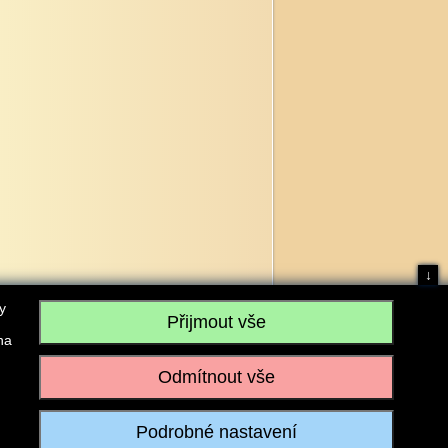
↓
y
na
, IČO: 28304845, se sídlem č.p. 17, 768 75 Loukov
u vedeném Krajským soudem v Brně, sp. zn. C 59979
iagromarket.cz
, Mobil: 603 525 615, Tel: 573 395 569
ánek je dovoleno pouze se souhlasem provozovatele.
Realizace:
w-software.com