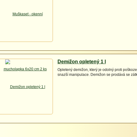
Demižon opletený 1 l
Opletený demižon, který je odolný proti poškozen
snazší manipulace. Demižon se prodává se zátk