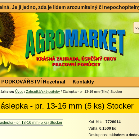
ná. Je jí jedno, zda je lidem srozumitelný či nepochopitelný
PODKOVÁŘSTVÍ Rozehnal
Kontakty
ázíte se:
Úvod
/
Zahrádkářské potřeby
/ Záslepka - pr. 13-16 mm (5 ks) Stocker
áslepka - pr. 13-16 mm (5 ks) Stocker
Kat. číslo:
7728014
Váha:
0.1500 kg
Dostupnost:
skladem u dodav