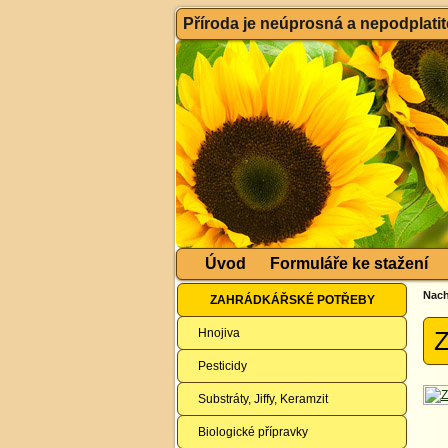
Příroda je neúprosná a nepodplatitel
Úvod
Formuláře ke stažení
Nach
ZAHRÁDKÁŘSKÉ POTŘEBY
Hnojiva
Z
Pesticidy
Substráty, Jiffy, Keramzit
Biologické přípravky