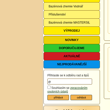
Bazénová chemie Vodnář
Příslušenství
Bazénová chemie MASTERSIL
VÝPRODEJ
NOVINKY
DOPORUČUJEME
AKTUÁLNĚ
NEJPRODÁVANĚJŠÍ
Přihlaste se k odběru rad a tipů
Souhlasím se
zpracováním
osobních údajů