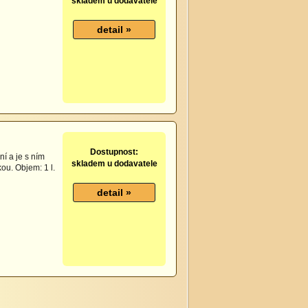
skladem u dodavatele
Dostupnost:
í a je s ním
skladem u dodavatele
ou. Objem: 1 l.