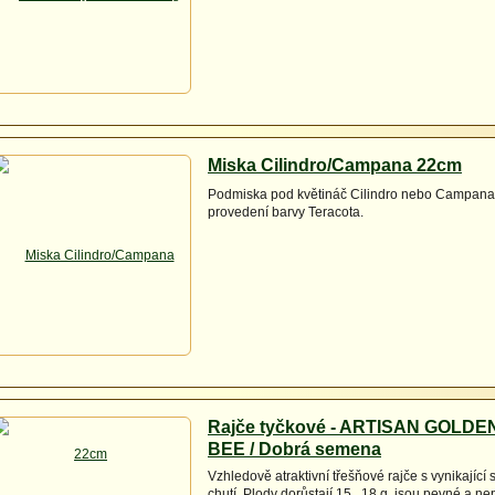
Miska Cilindro/Campana 22cm
Podmiska pod květináč Cilindro nebo Campana
provedení barvy Teracota.
Rajče tyčkové - ARTISAN GOLD
BEE / Dobrá semena
Vzhledově atraktivní třešňové rajče s vynikající
chutí. Plody dorůstají 15 , 18 g, jsou pevné a ne