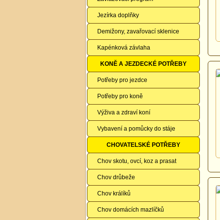
Jezírka doplňky
Demižony, zavařovací sklenice
Kapénková závlaha
KONĚ A JEZDECKÉ POTŘEBY
Potřeby pro jezdce
Potřeby pro koně
Výživa a zdraví koní
Vybavení a pomůcky do stáje
CHOVATELSKÉ POTŘEBY
Chov skotu, ovcí, koz a prasat
Chov drůbeže
Chov králíků
Chov domácích mazlíčků