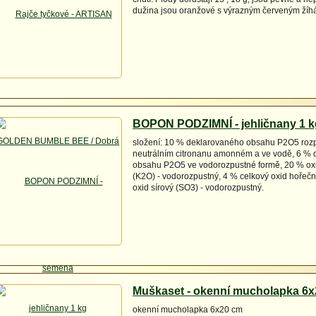
dužina jsou oranžové s výrazným červeným žíh
BOPON PODZIMNÍ - jehličnany 1 k
složení: 10 % deklarovaného obsahu P2O5 rozp
neutrálním citronanu amonném a ve vodě, 6 %
obsahu P2O5 ve vodorozpustné formě, 20 % oxi
(K2O) - vodorozpustný, 4 % celkový oxid hořeč
oxid sírový (SO3) - vodorozpustný.
Muškaset - okenní mucholapka 6x
okenní mucholapka 6x20 cm