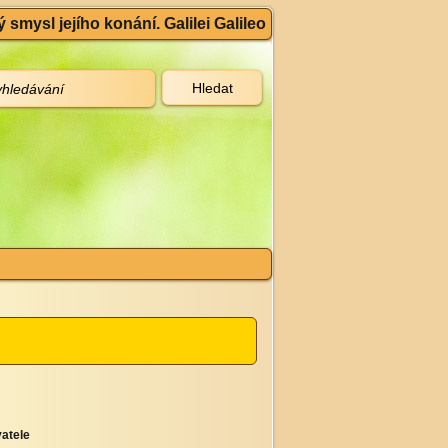
 smysl jejího konání. Galilei Galileo
atele