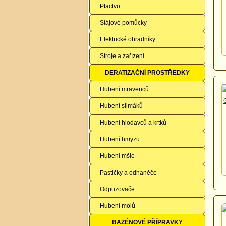
Ptactvo
Stájové pomůcky
Elektrické ohradníky
Stroje a zařízení
DERATIZAČNÍ PROSTŘEDKY
Hubení mravenců
Hubení slimáků
Hubení hlodavců a krtků
Hubení hmyzu
Hubení mšic
Pastičky a odhaněče
Odpuzovače
Hubení molů
BAZÉNOVÉ PŘÍPRAVKY