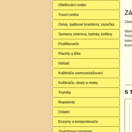
Ošetřování rostlin
Zá
Travní směsi
Zásl
Osiva, sadbové brambory ,sazečka
Ideá
Semena zelenina, bylinky, květiny
Prům
bale
Postřikovače
Komp
Plachty a fólie
Nářadí
Květináče samozavlažovací
Květináče, obaly a misky
S 
Truhlíky
Repelenty
Ostatní
Enzymy a kompostovače
Zavlažovací program