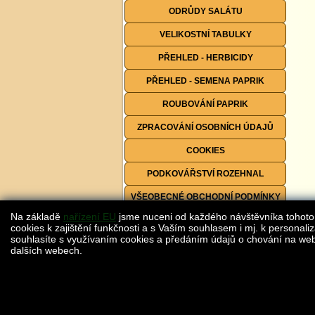
ODRŮDY SALÁTU
VELIKOSTNÍ TABULKY
PŘEHLED - HERBICIDY
PŘEHLED - SEMENA PAPRIK
ROUBOVÁNÍ PAPRIK
ZPRACOVÁNÍ OSOBNÍCH ÚDAJŮ
COOKIES
PODKOVÁŘSTVÍ ROZEHNAL
VŠEOBECNÉ OBCHODNÍ PODMÍNKY
Na základě
nařízení EU
jsme nuceni od každého návštěvníka tohoto
FORMULÁŘE KE STAŽENÍ
cookies k zajištění funkčnosti a s Vaším souhlasem i mj. k personaliz
souhlasíte s využívaním cookies a předáním údajů o chování na webu
dalších webech.