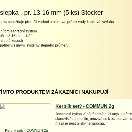
slepka - pr. 13-16 mm (5 ks) Stocker
epka umožňuje přerušit vedení a blokovat průtok vody-kapková závlaha
lní pro zahradní systém.
ěr: 13-16 mm - 1/2 "
ní po 5 kusech
atibilní s jinými systémy stejného průměru.
TÍMTO PRODUKTEM ZÁKAZNÍCI NAKUPUJÍ
Kerblík setý - COMMUN 2g
Jednoletá bylina vůní připomínající anýz, upřed
stanoviště a polostín, používá se k ochucování s
masa je pěstitelsky nenáročná.