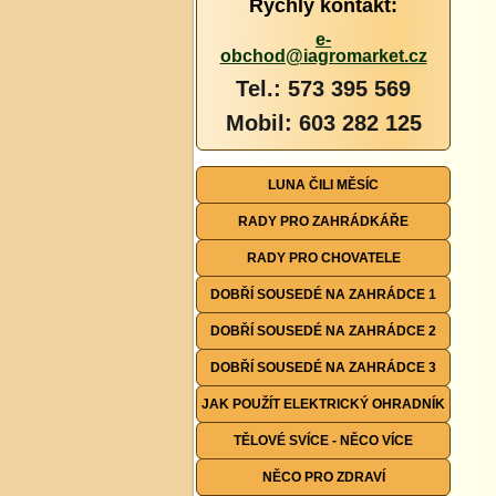
Rychlý kontakt:
e-
obchod@iagromarket.cz
Tel.: 573 395 569
Mobil: 603 282 125
LUNA ČILI MĚSÍC
RADY PRO ZAHRÁDKÁŘE
RADY PRO CHOVATELE
DOBŘÍ SOUSEDÉ NA ZAHRÁDCE 1
DOBŘÍ SOUSEDÉ NA ZAHRÁDCE 2
DOBŘÍ SOUSEDÉ NA ZAHRÁDCE 3
JAK POUŽÍT ELEKTRICKÝ OHRADNÍK
TĚLOVÉ SVÍCE - NĚCO VÍCE
NĚCO PRO ZDRAVÍ