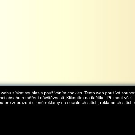
 webu získat souhlas s používáním cookies. Tento web používá soubor
aci obsahu a měření návštěvnosti. Kliknutím na tlačítko „Přijmout vše“
 pro zobrazení cílené reklamy na sociálních sítích, reklamních sítích 
Provozovatelem internetového obchodu
iAgromarket.cz
je AGROMARKET IRSI s.r.o.
zapsaná v obchodním rejstřík
Kontakt:
e-obchod@
© 2013 iAgromarket.cz - všechna práva vyhrazena, kopírování obsahu str