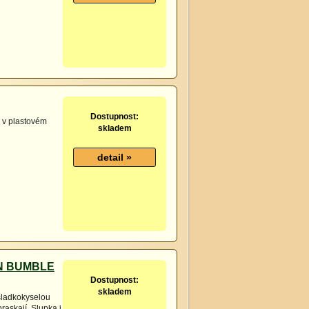
Dostupnost:
 v plastovém
skladem
EN BUMBLE
Dostupnost:
skladem
 sladkokyselou
praskají. Slupka i