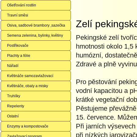
Ošetřování rostlin
Travní směsi
Zelí pekings
Osiva, sadbové brambory ,sazečka
Semena zelenina, bylinky, květiny
Pekingské zelí tvoří
hmotnosti okolo 1,5 
Postřikovače
humózní, dostatečně
Plachty a fólie
Zdravé a plně vyvinu
Nářadí
Květináče samozavlažovací
Pro pěstování pekin
Květináče, obaly a misky
vodní kapacitou a p
Truhlíky
krátké vegetační dob
Repelenty
Pěstujeme převážně
15. července. Můžem
Ostatní
Při jarních výsevech
Enzymy a kompostovače
při nízkých jaroviza
Zavlažovací program