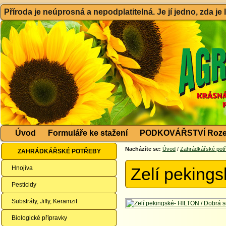
Příroda je neúprosná a nepodplatitelná. Je jí jedno, zda je
Úvod
Formuláře ke stažení
PODKOVÁŘSTVÍ Roze
Nacházíte se:
Úvod
/
Zahrádkářské pot
ZAHRÁDKÁŘSKÉ POTŘEBY
Hnojiva
Zelí peking
Pesticidy
Substráty, Jiffy, Keramzit
Biologické přípravky