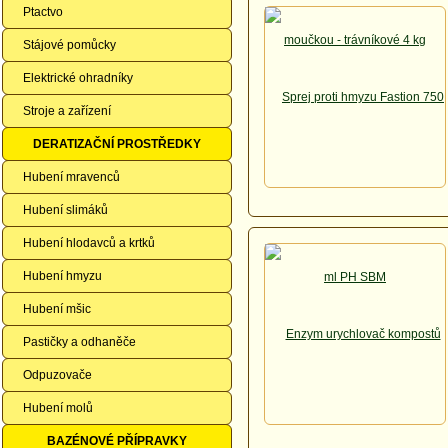
Ptactvo
Stájové pomůcky
Elektrické ohradníky
Stroje a zařízení
DERATIZAČNÍ PROSTŘEDKY
Hubení mravenců
Hubení slimáků
Hubení hlodavců a krtků
Hubení hmyzu
Hubení mšic
Pastičky a odhaněče
Odpuzovače
Hubení molů
BAZÉNOVÉ PŘÍPRAVKY