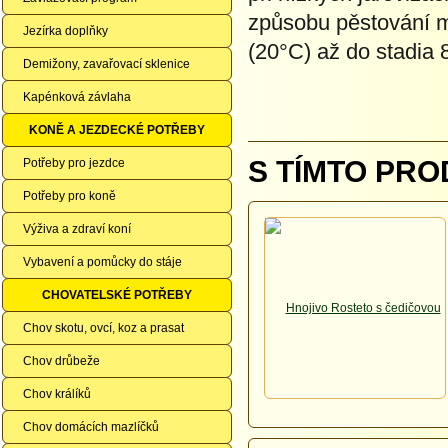
způsobu pěstování m
Jezírka doplňky
(20°C) až do stadia 
Demižony, zavařovací sklenice
Kapénková závlaha
KONĚ A JEZDECKÉ POTŘEBY
S TÍMTO PRO
Potřeby pro jezdce
Potřeby pro koně
Výživa a zdraví koní
Vybavení a pomůcky do stáje
CHOVATELSKÉ POTŘEBY
Chov skotu, ovcí, koz a prasat
Chov drůbeže
Chov králíků
Chov domácích mazlíčků