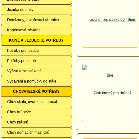
Jezírka doplňky
Demižony, zavařovací sklenice
Kapénková závlaha
KONĚ A JEZDECKÉ POTŘEBY
Potřeby pro jezdce
Potřeby pro koně
Výživa a zdraví koní
Vybavení a pomůcky do stáje
CHOVATELSKÉ POTŘEBY
Chov skotu, ovcí, koz a prasat
Chov drůbeže
Chov králíků
Chov domácích mazlíčků