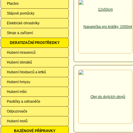
Ptactvo
Stájové pomůcky
Elektrické ohradníky
Stroje a zařízení
DERATIZAČNÍ PROSTŘEDKY
Hubení mravenců
Hubení slimáků
Hubení hlodavců a krtků
Hubení hmyzu
Hubení mšic
Pastičky a odhaněče
Odpuzovače
Hubení molů
BAZÉNOVÉ PŘÍPRAVKY