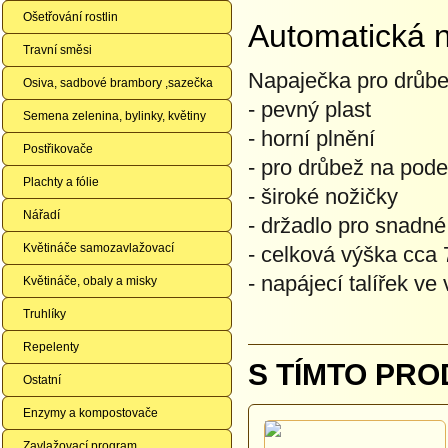
Ošetřování rostlin
Automatická n
Travní směsi
Napaječka pro drůbe
Osiva, sadbové brambory ,sazečka
- pevný plast
Semena zelenina, bylinky, květiny
- horní plnění
Postřikovače
- pro drůbež na pode
Plachty a fólie
- široké nožičky
Nářadí
- držadlo pro snadn
Květináče samozavlažovací
- celková výška cca
- napájecí talířek v
Květináče, obaly a misky
Truhlíky
Repelenty
S TÍMTO PRO
Ostatní
Enzymy a kompostovače
Zavlažovací program