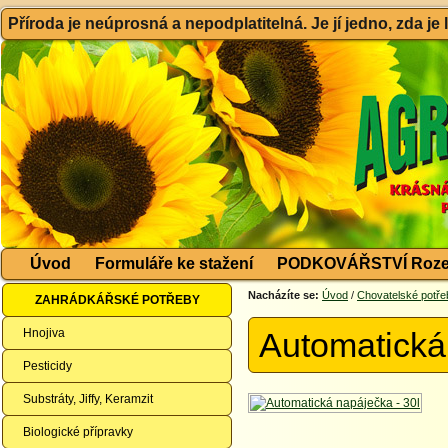
Příroda je neúprosná a nepodplatitelná. Je jí jedno, zda je
Úvod
Formuláře ke stažení
PODKOVÁŘSTVÍ Roze
Nacházíte se:
Úvod
/
Chovatelské potře
ZAHRÁDKÁŘSKÉ POTŘEBY
Hnojiva
Automatická
Pesticidy
Substráty, Jiffy, Keramzit
Biologické přípravky