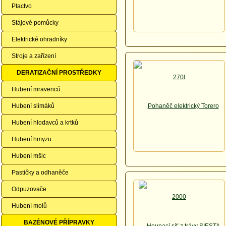
Ptactvo
Stájové pomůcky
Elektrické ohradníky
Stroje a zařízení
DERATIZAČNÍ PROSTŘEDKY
Hubení mravenců
Hubení slimáků
Hubení hlodavců a krtků
Hubení hmyzu
Hubení mšic
Pastičky a odhaněče
Odpuzovače
Hubení molů
BAZÉNOVÉ PŘÍPRAVKY