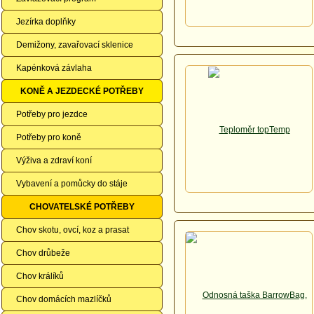
Jezírka doplňky
Demižony, zavařovací sklenice
Kapénková závlaha
KONĚ A JEZDECKÉ POTŘEBY
Potřeby pro jezdce
Potřeby pro koně
Výživa a zdraví koní
Vybavení a pomůcky do stáje
CHOVATELSKÉ POTŘEBY
Chov skotu, ovcí, koz a prasat
Chov drůbeže
Chov králíků
Chov domácích mazlíčků