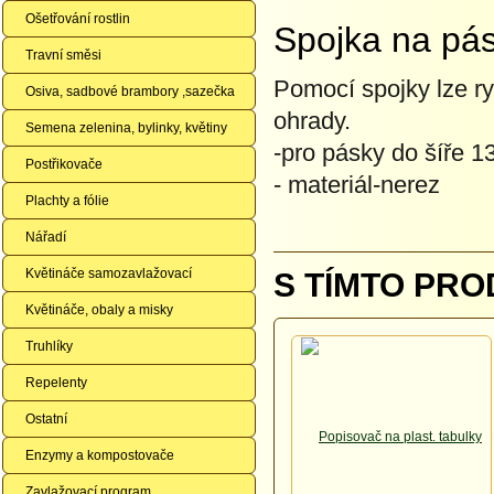
Ošetřování rostlin
Spojka na pá
Travní směsi
Pomocí spojky lze ry
Osiva, sadbové brambory ,sazečka
ohrady.
Semena zelenina, bylinky, květiny
-pro pásky do šíře 
Postřikovače
- materiál-nerez
Plachty a fólie
Nářadí
Květináče samozavlažovací
S TÍMTO PRO
Květináče, obaly a misky
Truhlíky
Repelenty
Ostatní
Enzymy a kompostovače
Zavlažovací program