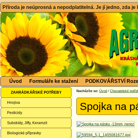
Příroda je neúprosná a nepodplatitelná. Je jí jedno, zda je
Úvod
Formuláře ke stažení
PODKOVÁŘSTVÍ Roze
Nacházíte se:
Úvod
/
Chovatelské potře
ZAHRÁDKÁŘSKÉ POTŘEBY
Hnojiva
Spojka na p
Pesticidy
Substráty, Jiffy, Keramzit
Biologické přípravky