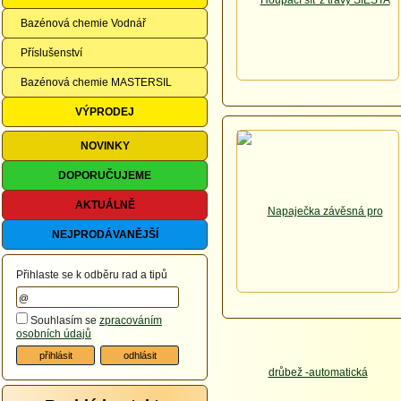
Bazénová chemie Vodnář
Příslušenství
Bazénová chemie MASTERSIL
VÝPRODEJ
NOVINKY
DOPORUČUJEME
AKTUÁLNĚ
NEJPRODÁVANĚJŠÍ
Přihlaste se k odběru rad a tipů
Souhlasím se
zpracováním
osobních údajů