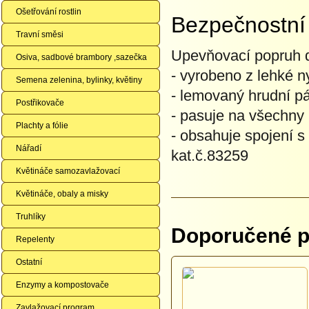
Ošetřování rostlin
Bezpečnostní
Travní směsi
Upevňovací popruh 
Osiva, sadbové brambory ,sazečka
- vyrobeno z lehké 
Semena zelenina, bylinky, květiny
- lemovaný hrudní p
Postřikovače
- pasuje na všechny
Plachty a fólie
- obsahuje spojení s
Nářadí
kat.č.83259
Květináče samozavlažovací
Květináče, obaly a misky
Truhlíky
Doporučené př
Repelenty
Ostatní
Enzymy a kompostovače
Zavlažovací program