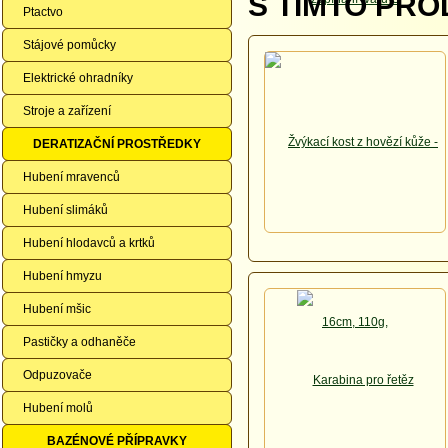
S TÍMTO PRO
Ptactvo
Stájové pomůcky
Elektrické ohradníky
Stroje a zařízení
DERATIZAČNÍ PROSTŘEDKY
Hubení mravenců
Hubení slimáků
Hubení hlodavců a krtků
Hubení hmyzu
Hubení mšic
Pastičky a odhaněče
Odpuzovače
Hubení molů
BAZÉNOVÉ PŘÍPRAVKY