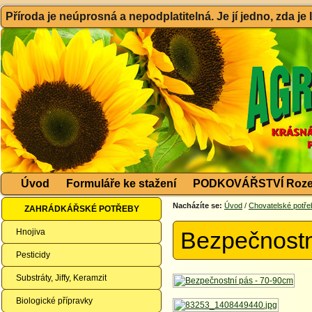
Příroda je neúprosná a nepodplatitelná. Je jí jedno, zda je
Úvod
Formuláře ke stažení
PODKOVÁŘSTVÍ Roze
Nacházíte se:
Úvod
/
Chovatelské potře
ZAHRÁDKÁŘSKÉ POTŘEBY
Hnojiva
Bezpečnostn
Pesticidy
Substráty, Jiffy, Keramzit
Biologické přípravky