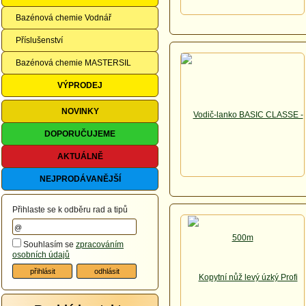
Bazénová chemie Vodnář
Příslušenství
Bazénová chemie MASTERSIL
VÝPRODEJ
NOVINKY
DOPORUČUJEME
AKTUÁLNĚ
NEJPRODÁVANĚJŠÍ
Přihlaste se k odběru rad a tipů
Souhlasím se
zpracováním
osobních údajů