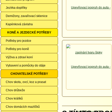
Jezírka doplňky
Demižony, zavařovací sklenice
Kapénková závlaha
KONĚ A JEZDECKÉ POTŘEBY
Potřeby pro jezdce
Potřeby pro koně
Výživa a zdraví koní
Vybavení a pomůcky do stáje
CHOVATELSKÉ POTŘEBY
Chov skotu, ovcí, koz a prasat
Chov drůbeže
Chov králíků
Chov domácích mazlíčků