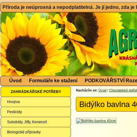
Příroda je neúprosná a nepodplatitelná. Je jí jedno, zda je
Úvod
Formuláře ke stažení
PODKOVÁŘSTVÍ Roze
Nacházíte se:
Úvod
/
Chovatelské potře
ZAHRÁDKÁŘSKÉ POTŘEBY
Hnojiva
Bidýlko bavlna 
Pesticidy
Substráty, Jiffy, Keramzit
Biologické přípravky