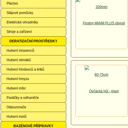
Ptactvo
Stájové pomůcky
Elektrické ohradníky
Stroje a zařízení
DERATIZAČNÍ PROSTŘEDKY
Hubení mravenců
Hubení slimáků
Hubení hlodavců a krtků
Hubení hmyzu
Hubení mšic
Pastičky a odhaněče
Odpuzovače
Hubení molů
BAZÉNOVÉ PŘÍPRAVKY