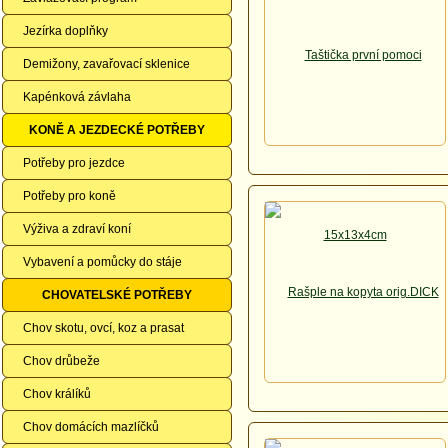
Jezírka doplňky
Demižony, zavařovací sklenice
Kapénková závlaha
KONĚ A JEZDECKÉ POTŘEBY
Potřeby pro jezdce
Potřeby pro koně
Výživa a zdraví koní
Vybavení a pomůcky do stáje
CHOVATELSKÉ POTŘEBY
Chov skotu, ovcí, koz a prasat
Chov drůbeže
Chov králíků
Chov domácích mazlíčků