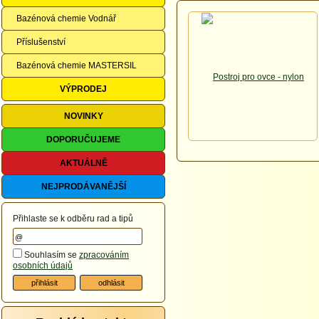
Bazénová chemie Vodnář
Příslušenství
Bazénová chemie MASTERSIL
VÝPRODEJ
NOVINKY
DOPORUČUJEME
AKTUÁLNĚ
NEJPRODÁVANĚJŠÍ
Přihlaste se k odběru rad a tipů
Souhlasím se
zpracováním
osobních údajů