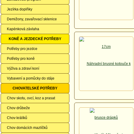
Jezírka doplňky
Demižony, zavařovací sklenice
Kapénková závlaha
KONĚ A JEZDECKÉ POTŘEBY
Potřeby pro jezdce
Potřeby pro koně
Výživa a zdraví koní
Vybavení a pomůcky do stáje
CHOVATELSKÉ POTŘEBY
Chov skotu, ovcí, koz a prasat
Chov drůbeže
Chov králíků
Chov domácích mazlíčků