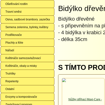
Ošetřování rostlin
Bidýlko dřevě
Travní směsi
Bidýlko dřevěné
Osiva, sadbové brambory ,sazečka
- s připevněním na p
Semena zelenina, bylinky, květiny
- 4 bidýlka v krabi
Postřikovače
- délka 35cm
Plachty a fólie
Nářadí
Květináče samozavlažovací
S TÍMTO PRO
Květináče, obaly a misky
Truhlíky
Repelenty
Ostatní
Enzymy a kompostovače
Zavlažovací program