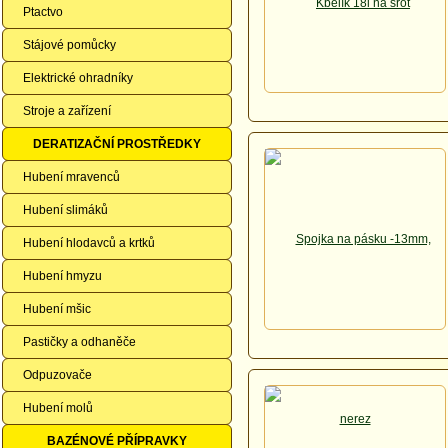
Ptactvo
Stájové pomůcky
Elektrické ohradníky
Stroje a zařízení
DERATIZAČNÍ PROSTŘEDKY
Hubení mravenců
Hubení slimáků
Hubení hlodavců a krtků
Hubení hmyzu
Hubení mšic
Pastičky a odhaněče
Odpuzovače
Hubení molů
BAZÉNOVÉ PŘÍPRAVKY