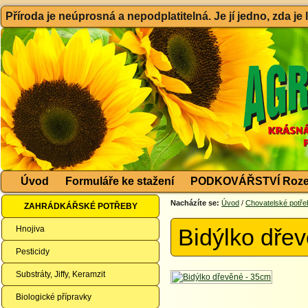
Příroda je neúprosná a nepodplatitelná. Je jí jedno, zda je
Úvod
Formuláře ke stažení
PODKOVÁŘSTVÍ Roze
Nacházíte se:
Úvod
/
Chovatelské potře
ZAHRÁDKÁŘSKÉ POTŘEBY
Hnojiva
Bidýlko dře
Pesticidy
Substráty, Jiffy, Keramzit
Biologické přípravky