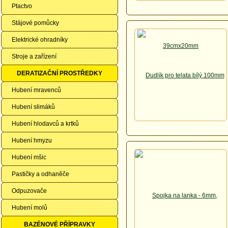
Ptactvo
Stájové pomůcky
Elektrické ohradníky
Stroje a zařízení
DERATIZAČNÍ PROSTŘEDKY
Hubení mravenců
Hubení slimáků
Hubení hlodavců a krtků
Hubení hmyzu
Hubení mšic
Pastičky a odhaněče
Odpuzovače
Hubení molů
BAZÉNOVÉ PŘÍPRAVKY