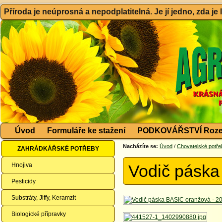
Příroda je neúprosná a nepodplatitelná. Je jí jedno, zda je
Úvod
Formuláře ke stažení
PODKOVÁŘSTVÍ Roze
Nacházíte se:
Úvod
/
Chovatelské potře
ZAHRÁDKÁŘSKÉ POTŘEBY
Hnojiva
Vodič pásk
Pesticidy
Substráty, Jiffy, Keramzit
Biologické přípravky