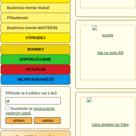
Bazénová chemie Vodnář
Příslušenství
Bazénová chemie MASTERSIL
VÝPRODEJ
NOVINKY
DOPORUČUJEME
AKTUÁLNĚ
NEJPRODÁVANĚJŠÍ
Přihlaste se k odběru rad a tipů
Souhlasím se
zpracováním
osobních údajů