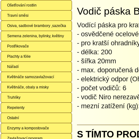
Ošetřování rostlin
Vodič páska 
Travní směsi
Vodící páska pro kra
Osiva, sadbové brambory ,sazečka
- osvědčené ocelové
Semena zelenina, bylinky, květiny
- pro kratší ohradník
Postřikovače
- délka: 200
Plachty a fólie
- šířka 20mm
Nářadí
- max. doporučená d
Květináče samozavlažovací
- elektrický odpor (
- počet vodičů: 6
Květináče, obaly a misky
- vodič Niro nerezavě
Truhlíky
- mezní zatížení (kg)
Repelenty
Ostatní
Enzymy a kompostovače
S TÍMTO PRO
Zavlažovací program