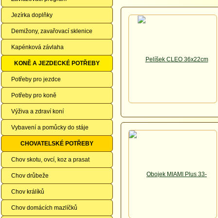
Jezírka doplňky
Demižony, zavařovací sklenice
Kapénková závlaha
KONĚ A JEZDECKÉ POTŘEBY
Potřeby pro jezdce
Potřeby pro koně
Výživa a zdraví koní
Vybavení a pomůcky do stáje
CHOVATELSKÉ POTŘEBY
Chov skotu, ovcí, koz a prasat
Chov drůbeže
Chov králíků
Chov domácích mazlíčků