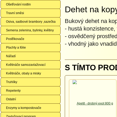
Ošetřování rostlin
Dehet na kop
Travní směsi
Bukový dehet na kop
Osiva, sadbové brambory ,sazečka
- hustá konzistence,
Semena zelenina, bylinky, květiny
- osvědčený prostře
Postřikovače
- vhodný jako vnadid
Plachty a fólie
Nářadí
Květináče samozavlažovací
S TÍMTO PRO
Květináče, obaly a misky
Truhlíky
Repelenty
Ostatní
Enzymy a kompostovače
Zavlažovací program