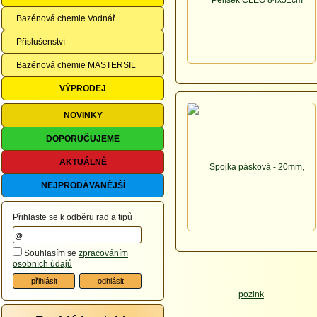
Bazénová chemie Vodnář
Příslušenství
Bazénová chemie MASTERSIL
VÝPRODEJ
NOVINKY
DOPORUČUJEME
AKTUÁLNĚ
NEJPRODÁVANĚJŠÍ
Přihlaste se k odběru rad a tipů
Souhlasím se
zpracováním
osobních údajů