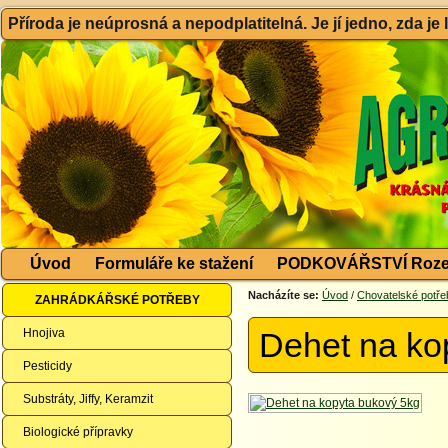
Příroda je neúprosná a nepodplatitelná. Je jí jedno, zda je
Úvod
Formuláře ke stažení
PODKOVÁŘSTVÍ Roze
Nacházíte se:
Úvod
/
Chovatelské potře
ZAHRÁDKÁŘSKÉ POTŘEBY
Hnojiva
Dehet na ko
Pesticidy
Substráty, Jiffy, Keramzit
Biologické přípravky