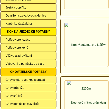
Jezírka doplňky
Demižony, zavařovací sklenice
Kapénková závlaha
KONĚ A JEZDECKÉ POTŘEBY
Potřeby pro jezdce
Potřeby pro koně
Výživa a zdraví koní
Vybavení a pomůcky do stáje
CHOVATELSKÉ POTŘEBY
Chov skotu, ovcí, koz a prasat
Chov drůbeže
Chov králíků
Chov domácích mazlíčků