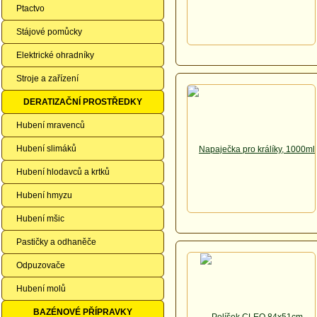
Ptactvo
Stájové pomůcky
Elektrické ohradníky
Stroje a zařízení
DERATIZAČNÍ PROSTŘEDKY
Hubení mravenců
Hubení slimáků
Hubení hlodavců a krtků
Hubení hmyzu
Hubení mšic
Pastičky a odhaněče
Odpuzovače
Hubení molů
BAZÉNOVÉ PŘÍPRAVKY