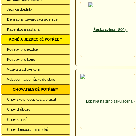
Jezírka doplňky
Demižony, zavařovací sklenice
Kapénková závlaha
KONĚ A JEZDECKÉ POTŘEBY
Potřeby pro jezdce
Potřeby pro koně
Výživa a zdraví koní
Vybavení a pomůcky do stáje
CHOVATELSKÉ POTŘEBY
Chov skotu, ovcí, koz a prasat
Chov drůbeže
Chov králíků
Chov domácích mazlíčků