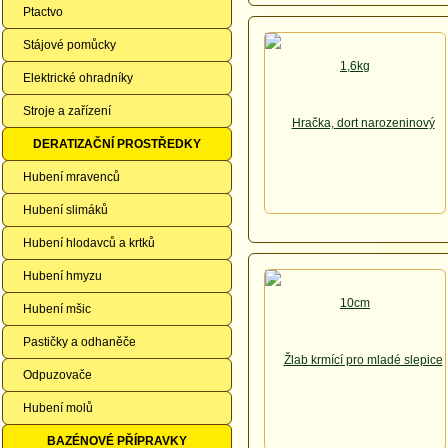
Ptactvo
Stájové pomůcky
Elektrické ohradníky
Stroje a zařízení
DERATIZAČNÍ PROSTŘEDKY
Hubení mravenců
Hubení slimáků
Hubení hlodavců a krtků
Hubení hmyzu
Hubení mšic
Pastičky a odhaněče
Odpuzovače
Hubení molů
BAZÉNOVÉ PŘÍPRAVKY