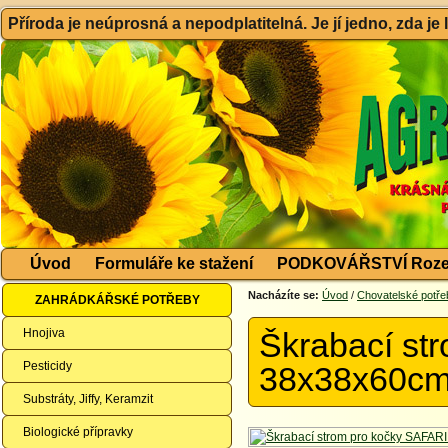
Příroda je neúprosná a nepodplatitelná. Je jí jedno, zda je
Úvod
Formuláře ke stažení
PODKOVÁŘSTVÍ Roze
Nacházíte se:
Úvod
/
Chovatelské potře
ZAHRÁDKÁŘSKÉ POTŘEBY
Hnojiva
Škrabací st
Pesticidy
38x38x60c
Substráty, Jiffy, Keramzit
Biologické přípravky