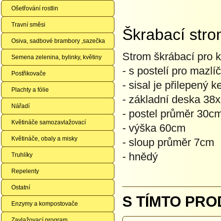
Ošetřování rostlin
Travní směsi
Škrabací str
Osiva, sadbové brambory ,sazečka
Strom škrábací pro
Semena zelenina, bylinky, květiny
- s postelí pro mazlí
Postřikovače
- sisal je přilepený 
Plachty a fólie
- základní deska 38
Nářadí
- postel průměr 30c
Květináče samozavlažovací
- výška 60cm
Květináče, obaly a misky
- sloup průměr 7cm
- hnědý
Truhlíky
Repelenty
Ostatní
S TÍMTO PRO
Enzymy a kompostovače
Zavlažovací program