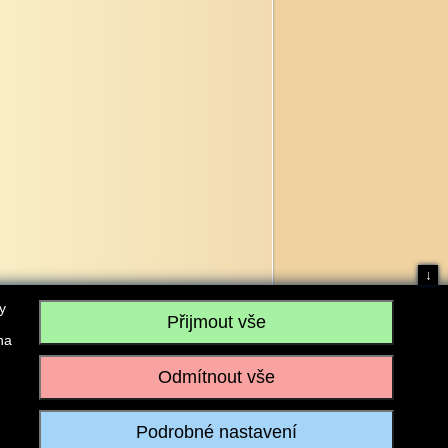
↓
y
na
, IČO: 28304845, se sídlem č.p. 17, 768 75 Loukov
u vedeném Krajským soudem v Brně, sp. zn. C 59979
iagromarket.cz
, Mobil: 603 525 615, Tel: 573 395 569
ánek je dovoleno pouze se souhlasem provozovatele.
Realizace:
w-software.com