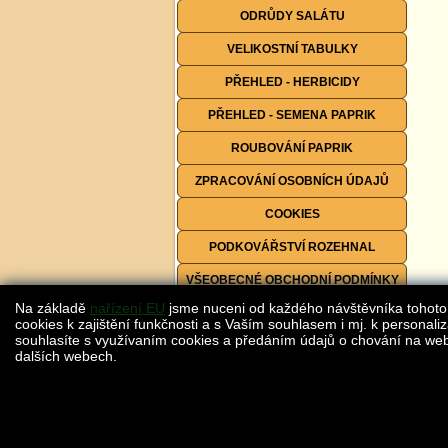
ODRŮDY SALÁTU
VELIKOSTNÍ TABULKY
PŘEHLED - HERBICIDY
PŘEHLED - SEMENA PAPRIK
ROUBOVÁNÍ PAPRIK
ZPRACOVÁNÍ OSOBNÍCH ÚDAJŮ
COOKIES
PODKOVÁŘSTVÍ ROZEHNAL
VŠEOBECNÉ OBCHODNÍ PODMÍNKY
Na základě
nařízení EU
jsme nuceni od každého návštěvníka tohoto
FORMULÁŘE KE STAŽENÍ
cookies k zajištění funkčnosti a s Vaším souhlasem i mj. k personaliz
souhlasíte s využívaním cookies a předáním údajů o chování na webu
dalších webech.