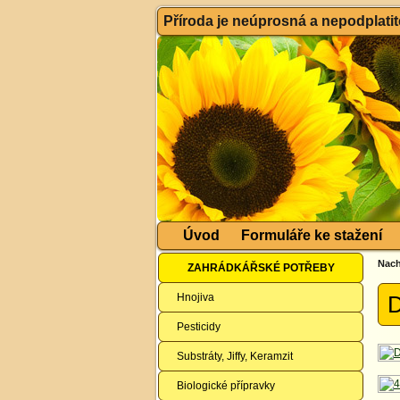
Příroda je neúprosná a nepodplatitel
Úvod
Formuláře ke stažení
Nach
ZAHRÁDKÁŘSKÉ POTŘEBY
Hnojiva
D
Pesticidy
Substráty, Jiffy, Keramzit
Biologické přípravky