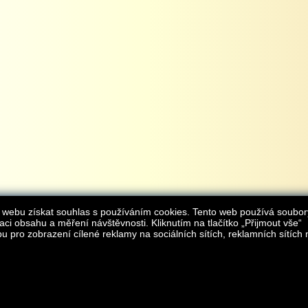
 webu získat souhlas s používáním cookies. Tento web používá soubor
aci obsahu a měření návštěvnosti. Kliknutím na tlačítko „Přijmout vše“
 pro zobrazení cílené reklamy na sociálních sítích, reklamních sítích 
Provozovatelem internetového obchodu
iAgromarket.cz
je AGROMARKET IRSI s.r.o.
zapsaná v obchodním rejstřík
Kontakt:
e-obchod@
© 2013 iAgromarket.cz - všechna práva vyhrazena, kopírování obsahu str