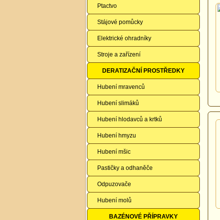
Ptactvo
Stájové pomůcky
Elektrické ohradníky
Stroje a zařízení
DERATIZAČNÍ PROSTŘEDKY
Hubení mravenců
Hubení slimáků
Hubení hlodavců a krtků
Hubení hmyzu
Hubení mšic
Pastičky a odhaněče
Odpuzovače
Hubení molů
BAZÉNOVÉ PŘÍPRAVKY