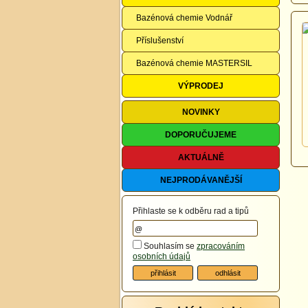
Bazénová chemie Vodnář
Příslušenství
Bazénová chemie MASTERSIL
VÝPRODEJ
NOVINKY
DOPORUČUJEME
AKTUÁLNĚ
NEJPRODÁVANĚJŠÍ
Přihlaste se k odběru rad a tipů
Souhlasím se
zpracováním
osobních údajů