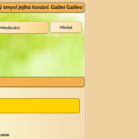
 smysl jejího konání. Galilei Galileo
atele