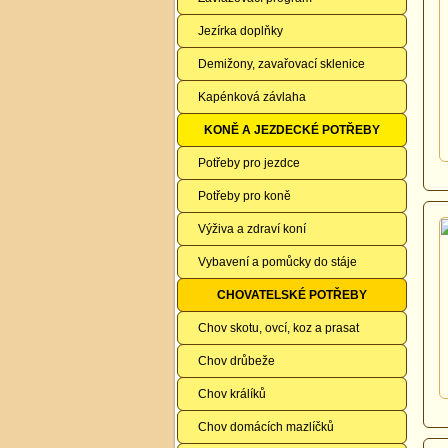
Jezírka doplňky
Demižony, zavařovací sklenice
Kapénková závlaha
KONĚ A JEZDECKÉ POTŘEBY
Potřeby pro jezdce
Potřeby pro koně
Výživa a zdraví koní
Vybavení a pomůcky do stáje
CHOVATELSKÉ POTŘEBY
Chov skotu, ovcí, koz a prasat
Chov drůbeže
Chov králíků
Chov domácích mazlíčků