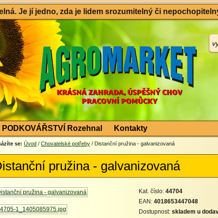
ná. Je jí jedno, zda je lidem srozumitelný či nepochopitelný
PODKOVÁŘSTVÍ Rozehnal
Kontakty
ázíte se:
Úvod
/
Chovatelské potřeby
/ Distanční pružina - galvanizovaná
istanční pružina - galvanizovaná
Kat. číslo:
44704
EAN:
4018653447048
Dostupnost:
skladem u dodav