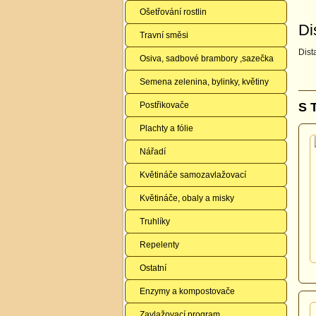
Ošetřování rostlin
Di
Travní směsi
Dist
Osiva, sadbové brambory ,sazečka
Semena zelenina, bylinky, květiny
Postřikovače
S 
Plachty a fólie
Nářadí
Květináče samozavlažovací
Květináče, obaly a misky
Truhlíky
Repelenty
Ostatní
Enzymy a kompostovače
Zavlažovací program