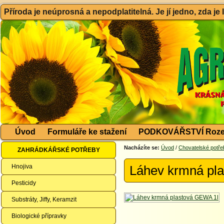
Příroda je neúprosná a nepodplatitelná. Je jí jedno, zda je
Úvod
Formuláře ke stažení
PODKOVÁŘSTVÍ Roze
Nacházíte se:
Úvod
/
Chovatelské potře
ZAHRÁDKÁŘSKÉ POTŘEBY
Hnojiva
Láhev krmná pl
Pesticidy
Substráty, Jiffy, Keramzit
Biologické přípravky