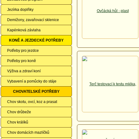
Jezírka doplňky
Demižony, zavařovací sklenice
Kapénková závlaha
KONĚ A JEZDECKÉ POTŘEBY
Potřeby pro jezdce
Potřeby pro koně
Výživa a zdraví koní
Vybavení a pomůcky do stáje
CHOVATELSKÉ POTŘEBY
Chov skotu, ovcí, koz a prasat
Chov drůbeže
Chov králíků
Chov domácích mazlíčků