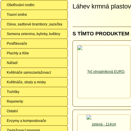
Láhev krmná plasto
Ošetřování rostlin
Travní směsi
Osiva, sadbové brambory ,sazečka
S TÍMTO PRODUKTEM 
Semena zelenina, bylinky, květiny
Postřikovače
Plachty a fólie
Nářadí
Květináče samozavlažovací
Květináče, obaly a misky
Truhlíky
Repelenty
Ostatní
Enzymy a kompostovače
Zavlažovací program