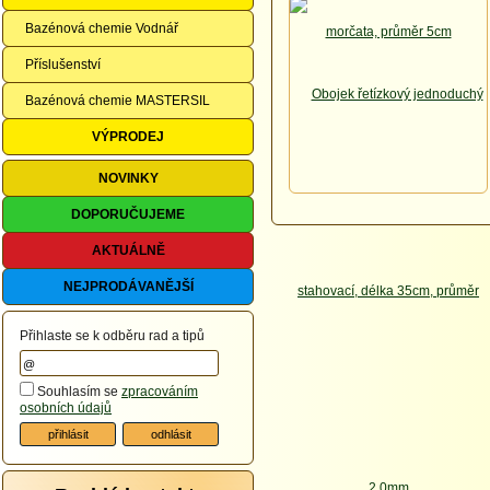
Bazénová chemie Vodnář
Příslušenství
Bazénová chemie MASTERSIL
VÝPRODEJ
NOVINKY
DOPORUČUJEME
AKTUÁLNĚ
NEJPRODÁVANĚJŠÍ
Přihlaste se k odběru rad a tipů
Souhlasím se
zpracováním
osobních údajů