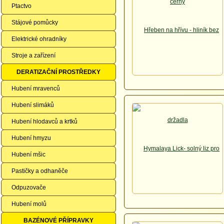
Ptactvo
Stájové pomůcky
Elektrické ohradníky
Stroje a zařízení
DERATIZAČNÍ PROSTŘEDKY
Hubení mravenců
Hubení slimáků
Hubení hlodavců a krtků
Hubení hmyzu
Hubení mšic
Pastičky a odhaněče
Odpuzovače
Hubení molů
BAZÉNOVÉ PŘÍPRAVKY