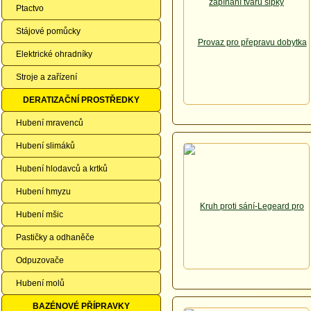
Ptactvo
Stájové pomůcky
Elektrické ohradníky
Stroje a zařízení
DERATIZAČNÍ PROSTŘEDKY
Hubení mravenců
Hubení slimáků
Hubení hlodavců a krtků
Hubení hmyzu
Hubení mšic
Pastičky a odhaněče
Odpuzovače
Hubení molů
BAZÉNOVÉ PŘÍPRAVKY