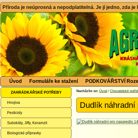
Příroda je neúprosná a nepodplatitelná. Je jí jedno, zda je
Úvod
Formuláře ke stažení
PODKOVÁŘSTVÍ Roze
Nacházíte se:
Úvod
/
Chovatelské potře
ZAHRÁDKÁŘSKÉ POTŘEBY
Hnojiva
Dudlík náhradní
Pesticidy
Substráty, Jiffy, Keramzit
Biologické přípravky