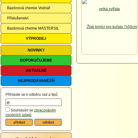
Bazénová chemie Vodnář
Příslušenství
Bazénová chemie MASTERSIL
VÝPRODEJ
NOVINKY
DOPORUČUJEME
AKTUÁLNĚ
NEJPRODÁVANĚJŠÍ
Přihlaste se k odběru rad a tipů
Souhlasím se
zpracováním
osobních údajů