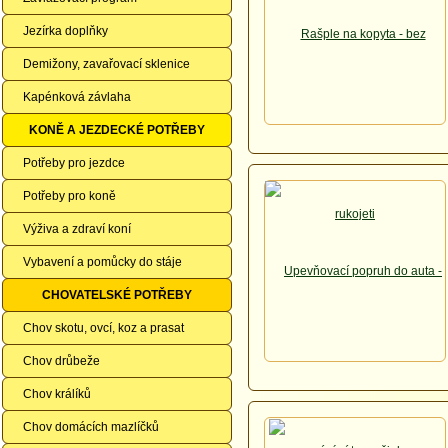
Jezírka doplňky
Demižony, zavařovací sklenice
Kapénková závlaha
KONĚ A JEZDECKÉ POTŘEBY
Potřeby pro jezdce
Potřeby pro koně
Výživa a zdraví koní
Vybavení a pomůcky do stáje
CHOVATELSKÉ POTŘEBY
Chov skotu, ovcí, koz a prasat
Chov drůbeže
Chov králíků
Chov domácích mazlíčků