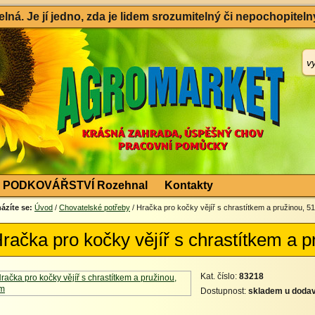
ná. Je jí jedno, zda je lidem srozumitelný či nepochopitelný
PODKOVÁŘSTVÍ Rozehnal
Kontakty
ázíte se:
Úvod
/
Chovatelské potřeby
/ Hračka pro kočky vějíř s chrastítkem a pružinou, 5
račka pro kočky vějíř s chrastítkem a 
Kat. číslo:
83218
Dostupnost:
skladem u dodav