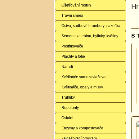
Hr
Ošetřování rostlin
Travní směsi
Osiva, sadbové brambory ,sazečka
S 
Semena zelenina, bylinky, květiny
Postřikovače
Plachty a fólie
Nářadí
Květináče samozavlažovací
Květináče, obaly a misky
Truhlíky
Repelenty
Ostatní
Enzymy a kompostovače
Zavlažovací program