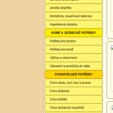
Jezírka doplňky
Demižony, zavařovací sklenice
Kapénková závlaha
KONĚ A JEZDECKÉ POTŘEBY
Potřeby pro jezdce
Potřeby pro koně
Výživa a zdraví koní
Vybavení a pomůcky do stáje
CHOVATELSKÉ POTŘEBY
Chov skotu, ovcí, koz a prasat
Chov drůbeže
Chov králíků
Chov domácích mazlíčků