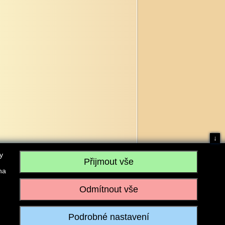
↓
y
na
, IČO: 28304845, se sídlem č.p. 17, 768 75 Loukov
u vedeném Krajským soudem v Brně, sp. zn. C 59979
iagromarket.cz
, Mobil: 603 525 615, Tel: 573 395 569
ánek je dovoleno pouze se souhlasem provozovatele.
Realizace:
w-software.com