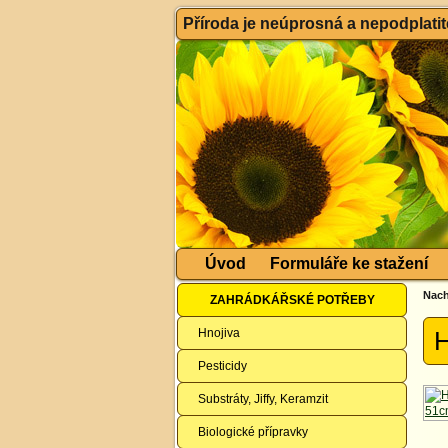
Příroda je neúprosná a nepodplatitel
Úvod
Formuláře ke stažení
Nach
ZAHRÁDKÁŘSKÉ POTŘEBY
Hnojiva
H
Pesticidy
Substráty, Jiffy, Keramzit
Biologické přípravky