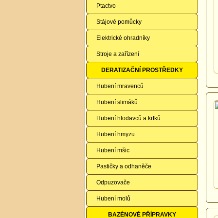
Ptactvo
Stájové pomůcky
Elektrické ohradníky
Stroje a zařízení
DERATIZAČNÍ PROSTŘEDKY
Hubení mravenců
Hubení slimáků
Hubení hlodavců a krtků
Hubení hmyzu
Hubení mšic
Pastičky a odhaněče
Odpuzovače
Hubení molů
BAZÉNOVÉ PŘÍPRAVKY