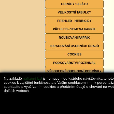
ODRŮDY SALÁTU
VELIKOSTNÍ TABULKY
PŘEHLED - HERBICIDY
PŘEHLED - SEMENA PAPRIK
ROUBOVÁNÍ PAPRIK
ZPRACOVÁNÍ OSOBNÍCH ÚDAJŮ
COOKIES
PODKOVÁŘSTVÍ ROZEHNAL
VŠEOBECNÉ OBCHODNÍ PODMÍNKY
Na základě
nařízení EU
jsme nuceni od každého návštěvníka tohoto
FORMULÁŘE KE STAŽENÍ
cookies k zajištění funkčnosti a s Vaším souhlasem i mj. k personaliz
souhlasíte s využívaním cookies a předáním údajů o chování na webu
dalších webech.