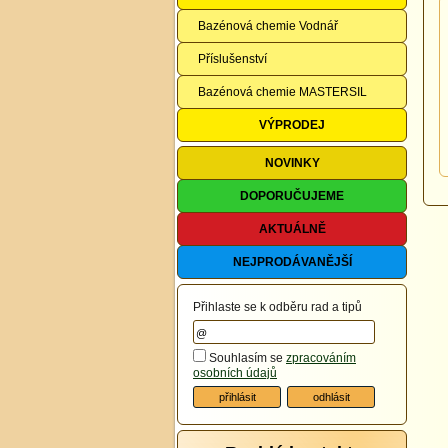
Bazénová chemie Vodnář
Příslušenství
Bazénová chemie MASTERSIL
VÝPRODEJ
NOVINKY
DOPORUČUJEME
AKTUÁLNĚ
NEJPRODÁVANĚJŠÍ
Přihlaste se k odběru rad a tipů
Souhlasím se
zpracováním
osobních údajů