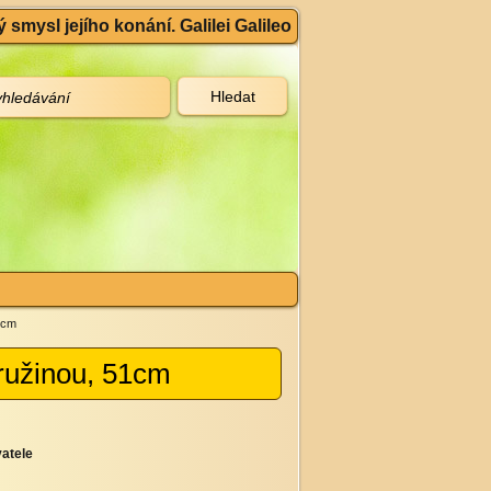
 smysl jejího konání. Galilei Galileo
1cm
pružinou, 51cm
atele