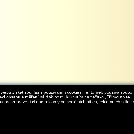
 webu získat souhlas s používáním cookies. Tento web používá soubor
aci obsahu a měření návštěvnosti. Kliknutím na tlačítko „Přijmout vše“
 pro zobrazení cílené reklamy na sociálních sítích, reklamních sítích 
Provozovatelem internetového obchodu
iAgromarket.cz
je AGROMARKET IRSI s.r.o.
zapsaná v obchodním rejstřík
Kontakt:
e-obchod@
© 2013 iAgromarket.cz - všechna práva vyhrazena, kopírování obsahu str