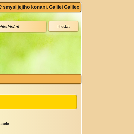
 smysl jejího konání. Galilei Galileo
atele