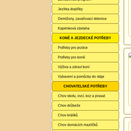
Jezírka doplňky
Demižony, zavařovací sklenice
Kapénková závlaha
KONĚ A JEZDECKÉ POTŘEBY
Potřeby pro jezdce
Potřeby pro koně
Výživa a zdraví koní
Vybavení a pomůcky do stáje
CHOVATELSKÉ POTŘEBY
Chov skotu, ovcí, koz a prasat
Chov drůbeže
Chov králíků
Chov domácích mazlíčků