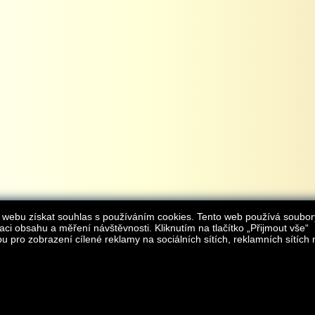
 webu získat souhlas s používáním cookies. Tento web používá soubor
aci obsahu a měření návštěvnosti. Kliknutím na tlačítko „Přijmout vše“
 pro zobrazení cílené reklamy na sociálních sítích, reklamních sítích 
Provozovatelem internetového obchodu
iAgromarket.cz
je AGROMARKET IRSI s.r.o.
zapsaná v obchodním rejstřík
Kontakt:
e-obchod@
© 2013 iAgromarket.cz - všechna práva vyhrazena, kopírování obsahu str