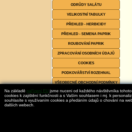
ODRŮDY SALÁTU
VELIKOSTNÍ TABULKY
PŘEHLED - HERBICIDY
PŘEHLED - SEMENA PAPRIK
ROUBOVÁNÍ PAPRIK
ZPRACOVÁNÍ OSOBNÍCH ÚDAJŮ
COOKIES
PODKOVÁŘSTVÍ ROZEHNAL
VŠEOBECNÉ OBCHODNÍ PODMÍNKY
Na základě
nařízení EU
jsme nuceni od každého návštěvníka tohoto
FORMULÁŘE KE STAŽENÍ
cookies k zajištění funkčnosti a s Vaším souhlasem i mj. k personaliz
souhlasíte s využívaním cookies a předáním údajů o chování na webu
dalších webech.