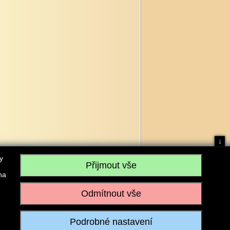
↓
y
na
, IČO: 28304845, se sídlem č.p. 17, 768 75 Loukov
u vedeném Krajským soudem v Brně, sp. zn. C 59979
iagromarket.cz
, Mobil: 603 525 615, Tel: 573 395 569
ánek je dovoleno pouze se souhlasem provozovatele.
Realizace:
w-software.com