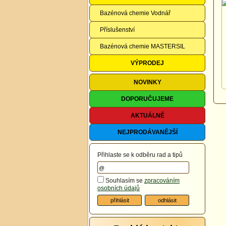
Bazénová chemie Vodnář
Příslušenství
Bazénová chemie MASTERSIL
VÝPRODEJ
NOVINKY
DOPORUČUJEME
AKTUÁLNĚ
NEJPRODÁVANĚJŠÍ
Přihlaste se k odběru rad a tipů
Souhlasím se
zpracováním
osobních údajů