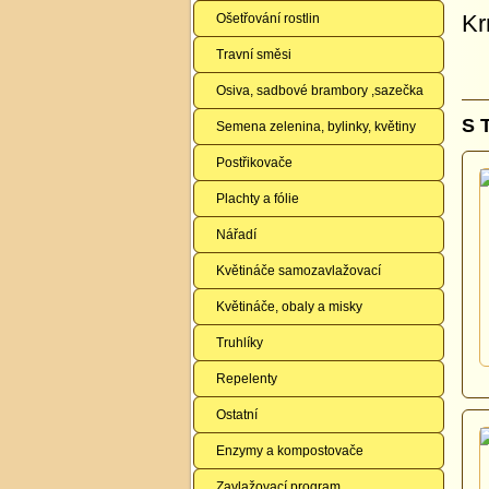
Kr
Ošetřování rostlin
Travní směsi
Osiva, sadbové brambory ,sazečka
S 
Semena zelenina, bylinky, květiny
Postřikovače
Plachty a fólie
Nářadí
Květináče samozavlažovací
Květináče, obaly a misky
Truhlíky
Repelenty
Ostatní
Enzymy a kompostovače
Zavlažovací program