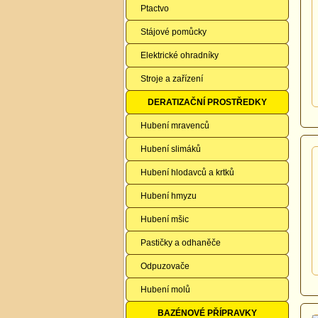
Ptactvo
Stájové pomůcky
Elektrické ohradníky
Stroje a zařízení
DERATIZAČNÍ PROSTŘEDKY
Hubení mravenců
Hubení slimáků
Hubení hlodavců a krtků
Hubení hmyzu
Hubení mšic
Pastičky a odhaněče
Odpuzovače
Hubení molů
BAZÉNOVÉ PŘÍPRAVKY