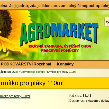
ná. Je jí jedno, zda je lidem srozumitelný či nepochopitelný
PODKOVÁŘSTVÍ Rozehnal
Kontakty
ázíte se:
Úvod
/
Chovatelské potřeby
/ Krmítko pro ptáky 110ml
rmítko pro ptáky 110ml
Kat. číslo:
83142
Dostupnost:
skladem u dodav