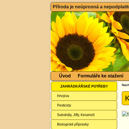
Příroda je neúprosná a nepodplatitel
Úvod
Formuláře ke stažení
Nach
ZAHRÁDKÁŘSKÉ POTŘEBY
Hnojiva
K
Pesticidy
Substráty, Jiffy, Keramzit
Biologické přípravky