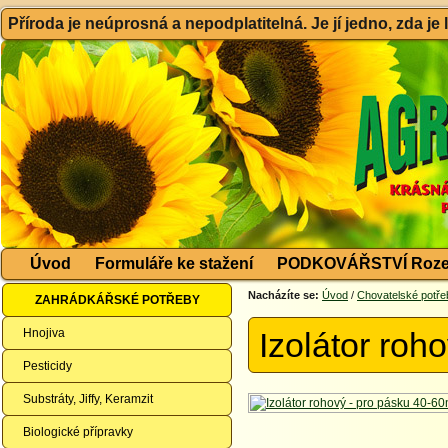
Příroda je neúprosná a nepodplatitelná. Je jí jedno, zda je
Úvod
Formuláře ke stažení
PODKOVÁŘSTVÍ Roze
Nacházíte se:
Úvod
/
Chovatelské potře
ZAHRÁDKÁŘSKÉ POTŘEBY
Hnojiva
Izolátor ro
Pesticidy
Substráty, Jiffy, Keramzit
Biologické přípravky