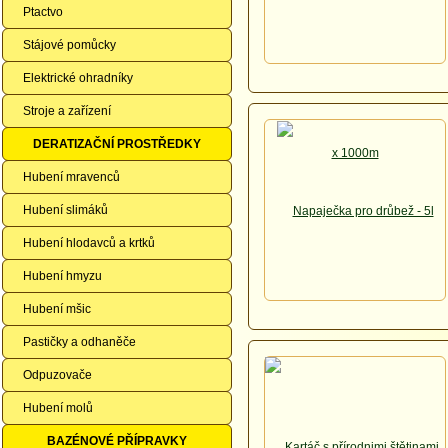
Ptactvo
Stájové pomůcky
Elektrické ohradníky
Stroje a zařízení
DERATIZAČNÍ PROSTŘEDKY
Hubení mravenců
Hubení slimáků
Hubení hlodavců a krtků
Hubení hmyzu
Hubení mšic
Pastičky a odhaněče
Odpuzovače
Hubení molů
BAZÉNOVÉ PŘÍPRAVKY