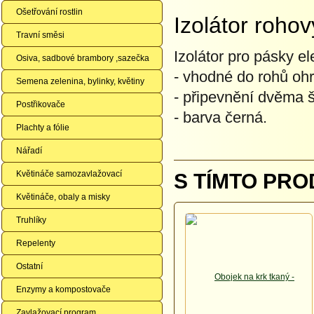
Ošetřování rostlin
Izolátor roho
Travní směsi
Izolátor pro pásky el
Osiva, sadbové brambory ,sazečka
- vhodné do rohů oh
Semena zelenina, bylinky, květiny
- připevnění dvěma š
Postřikovače
- barva černá.
Plachty a fólie
Nářadí
Květináče samozavlažovací
S TÍMTO PRO
Květináče, obaly a misky
Truhlíky
Repelenty
Ostatní
Enzymy a kompostovače
Zavlažovací program