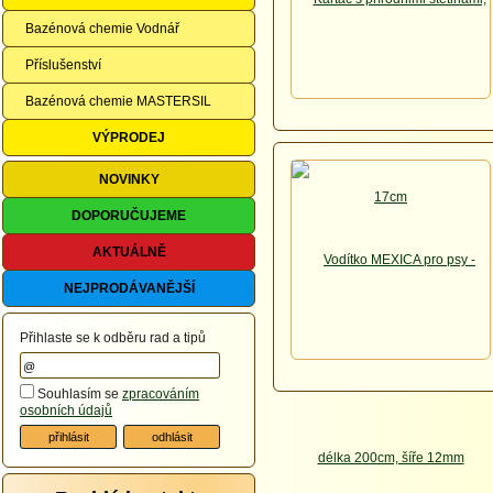
Bazénová chemie Vodnář
Příslušenství
Bazénová chemie MASTERSIL
VÝPRODEJ
NOVINKY
DOPORUČUJEME
AKTUÁLNĚ
NEJPRODÁVANĚJŠÍ
Přihlaste se k odběru rad a tipů
Souhlasím se
zpracováním
osobních údajů