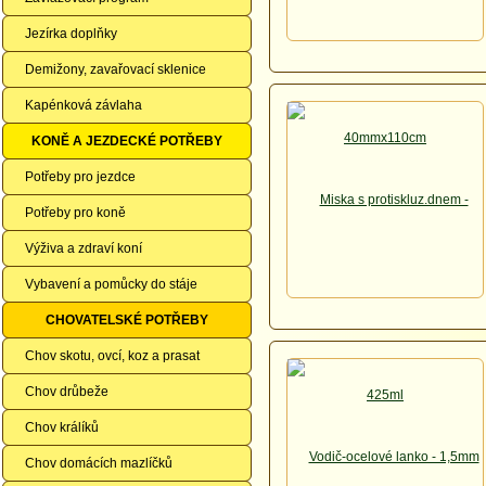
Jezírka doplňky
Demižony, zavařovací sklenice
Kapénková závlaha
KONĚ A JEZDECKÉ POTŘEBY
Potřeby pro jezdce
Potřeby pro koně
Výživa a zdraví koní
Vybavení a pomůcky do stáje
CHOVATELSKÉ POTŘEBY
Chov skotu, ovcí, koz a prasat
Chov drůbeže
Chov králíků
Chov domácích mazlíčků