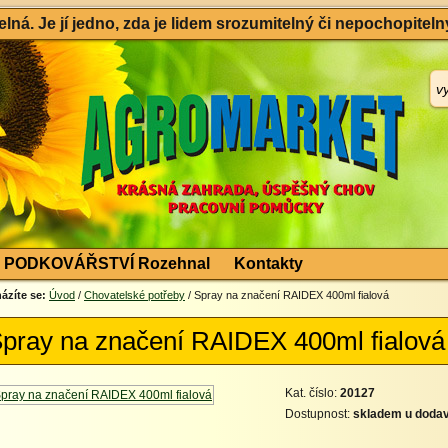
ná. Je jí jedno, zda je lidem srozumitelný či nepochopitelný
PODKOVÁŘSTVÍ Rozehnal
Kontakty
ázíte se:
Úvod
/
Chovatelské potřeby
/ Spray na značení RAIDEX 400ml fialová
pray na značení RAIDEX 400ml fialová
Kat. číslo:
20127
Dostupnost:
skladem u dodav