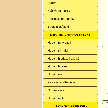
Ptactvo
Stájové pomůcky
Elektrické ohradníky
Stroje a zařízení
DERATIZAČNÍ PROSTŘEDKY
Hubení mravenců
Hubení slimáků
Hubení hlodavců a krtků
Hubení hmyzu
Hubení mšic
Pastičky a odhaněče
Odpuzovače
Hubení molů
BAZÉNOVÉ PŘÍPRAVKY