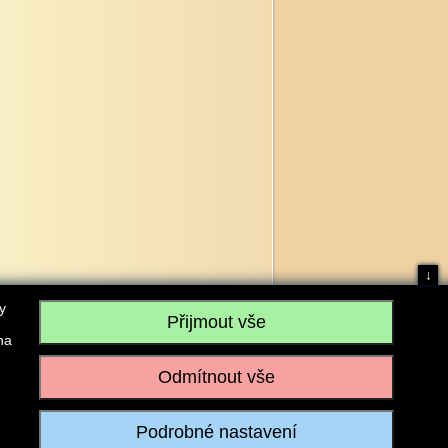
↓
y
na
, IČO: 28304845, se sídlem č.p. 17, 768 75 Loukov
u vedeném Krajským soudem v Brně, sp. zn. C 59979
iagromarket.cz
, Mobil: 603 525 615, Tel: 573 395 569
ánek je dovoleno pouze se souhlasem provozovatele.
Realizace:
w-software.com