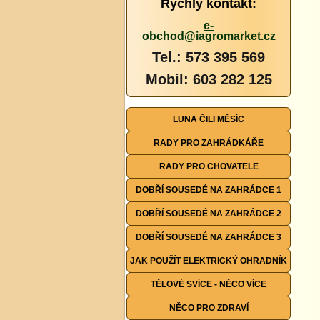
Rychlý kontakt:
e-
obchod@iagromarket.cz
Tel.: 573 395 569
Mobil: 603 282 125
LUNA ČILI MĚSÍC
RADY PRO ZAHRÁDKÁŘE
RADY PRO CHOVATELE
DOBŘÍ SOUSEDÉ NA ZAHRÁDCE 1
DOBŘÍ SOUSEDÉ NA ZAHRÁDCE 2
DOBŘÍ SOUSEDÉ NA ZAHRÁDCE 3
JAK POUŽÍT ELEKTRICKÝ OHRADNÍK
TĚLOVÉ SVÍCE - NĚCO VÍCE
NĚCO PRO ZDRAVÍ