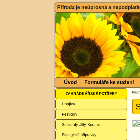
Příroda je neúprosná a nepodplatitel
Úvod
Formuláře ke stažení
Nach
ZAHRÁDKÁŘSKÉ POTŘEBY
Hnojiva
S
Pesticidy
Substráty, Jiffy, Keramzit
Biologické přípravky