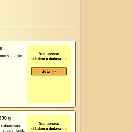
m
Dostupnost:
pona s kulatým
skladem u dodavatele
800 g
Dostupnost:
ý, extrudované
skladem u dodavatele
é, cardi, čirok,