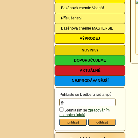
Bazénová chemie Vodnář
Příslušenství
Bazénová chemie MASTERSIL
VÝPRODEJ
NOVINKY
DOPORUČUJEME
AKTUÁLNĚ
NEJPRODÁVANĚJŠÍ
Přihlaste se k odběru rad a tipů
Souhlasím se
zpracováním
osobních údajů