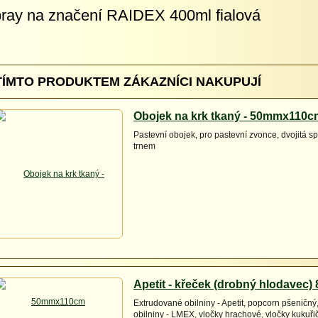
ray na značení RAIDEX 400ml fialová
TÍMTO PRODUKTEM ZÁKAZNÍCI NAKUPUJÍ
Obojek na krk tkaný - 50mmx110c
Pastevní obojek, pro pastevní zvonce, dvojitá s
trnem
Apetit - křeček (drobný hlodavec) 
Extrudované obilniny - Apetit, popcorn pšeničn
obilniny - LMEX, vločky hrachové, vločky kukuřičn