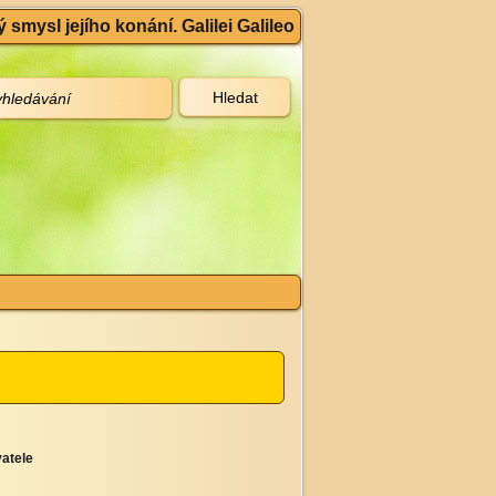
 smysl jejího konání. Galilei Galileo
atele