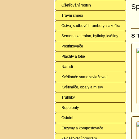
Sp
Ošetřování rostlin
Travní směsi
Osiva, sadbové brambory ,sazečka
S 
Semena zelenina, bylinky, květiny
Postřikovače
Plachty a fólie
Nářadí
Květináče samozavlažovací
Květináče, obaly a misky
Truhlíky
Repelenty
Ostatní
Enzymy a kompostovače
Zavlažovací program