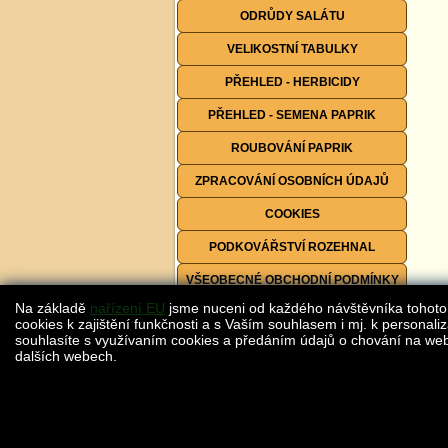
ODRŮDY SALÁTU
VELIKOSTNÍ TABULKY
PŘEHLED - HERBICIDY
PŘEHLED - SEMENA PAPRIK
ROUBOVÁNÍ PAPRIK
ZPRACOVÁNÍ OSOBNÍCH ÚDAJŮ
COOKIES
PODKOVÁŘSTVÍ ROZEHNAL
VŠEOBECNÉ OBCHODNÍ PODMÍNKY
Na základě
nařízení EU
jsme nuceni od každého návštěvníka tohoto
FORMULÁŘE KE STAŽENÍ
cookies k zajištění funkčnosti a s Vaším souhlasem i mj. k personaliz
souhlasíte s využívaním cookies a předáním údajů o chování na webu
dalších webech.