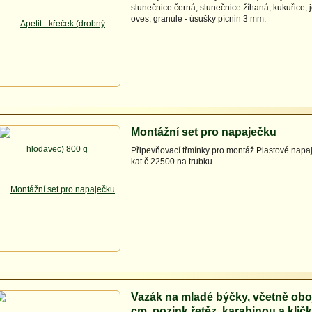
slunečnice černá, slunečnice žíhaná, kukuřice, 
oves, granule - úsušky pícnin 3 mm.
Montážní set pro napaječku
Připevňovací třmínky pro montáž Plastové napa
kat.č.22500 na trubku
Vazák na mladé býčky, včetně obo
cm, pozink.řetěz, karabinou a klič