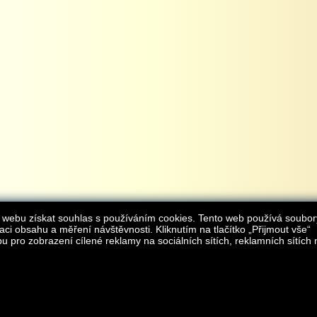
 webu získat souhlas s používáním cookies. Tento web používá soubor
aci obsahu a měření návštěvnosti. Kliknutím na tlačítko „Přijmout vše“
 pro zobrazení cílené reklamy na sociálních sítích, reklamních sítích 
Provozovatelem internetového obchodu
iAgromarket.cz
je AGROMARKET IRSI s.r.o.
zapsaná v obchodním rejstřík
Kontakt:
e-obchod@
© 2013 iAgromarket.cz - všechna práva vyhrazena, kopírování obsahu str