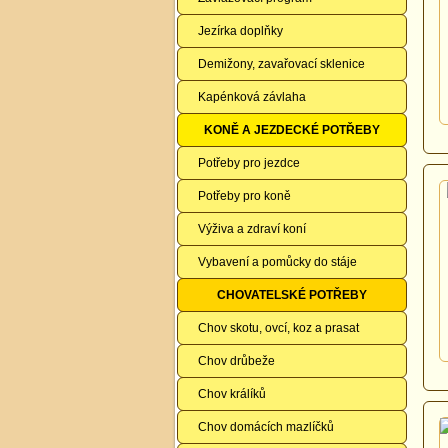
Jezírka doplňky
Demižony, zavařovací sklenice
Kapénková závlaha
KONĚ A JEZDECKÉ POTŘEBY
Potřeby pro jezdce
Potřeby pro koně
Výživa a zdraví koní
Vybavení a pomůcky do stáje
CHOVATELSKÉ POTŘEBY
Chov skotu, ovcí, koz a prasat
Chov drůbeže
Chov králíků
Chov domácích mazlíčků