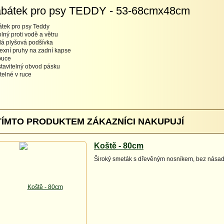
bátek pro psy TEDDY - 53-68cmx48cm
tek pro psy Teddy
olný proti vodě a větru
plá plyšová podšívka
flexní pruhy na zadní kapse
puce
stavitelný obvod pásku
atelné v ruce
TÍMTO PRODUKTEM ZÁKAZNÍCI NAKUPUJÍ
Koště - 80cm
Široký smeták s dřevěným nosníkem, bez nása