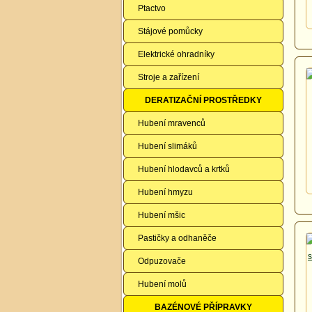
Ptactvo
Stájové pomůcky
Elektrické ohradníky
Stroje a zařízení
DERATIZAČNÍ PROSTŘEDKY
Hubení mravenců
Hubení slimáků
Hubení hlodavců a krtků
Hubení hmyzu
Hubení mšic
Pastičky a odhaněče
Odpuzovače
Hubení molů
BAZÉNOVÉ PŘÍPRAVKY