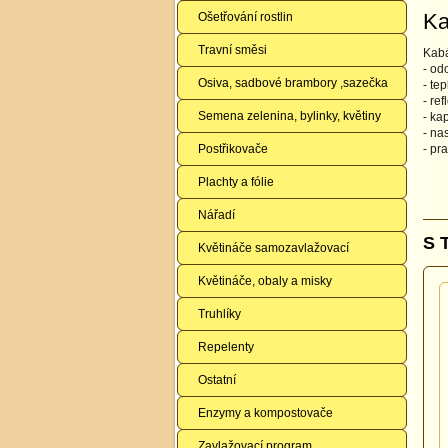
Ka
Ošetřování rostlin
Travní směsi
Kabá
- od
Osiva, sadbové brambory ,sazečka
- te
- re
Semena zelenina, bylinky, květiny
- ka
- na
Postřikovače
- pr
Plachty a fólie
Nářadí
S 
Květináče samozavlažovací
Květináče, obaly a misky
Truhlíky
Repelenty
Ostatní
Enzymy a kompostovače
Zavlažovací program