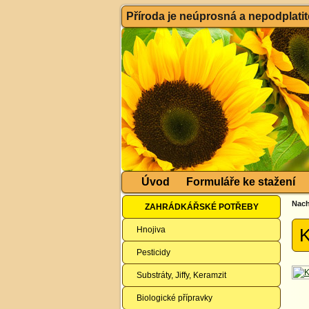
Příroda je neúprosná a nepodplatitel
Úvod
Formuláře ke stažení
Nach
ZAHRÁDKÁŘSKÉ POTŘEBY
Hnojiva
K
Pesticidy
Substráty, Jiffy, Keramzit
Biologické přípravky