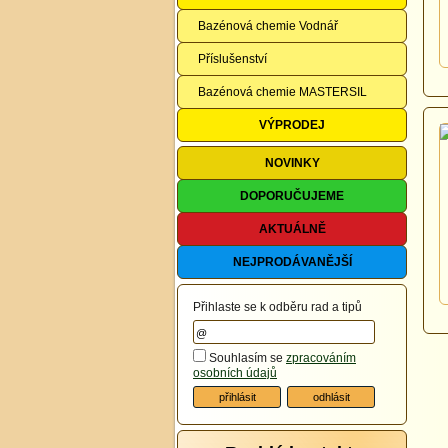
Bazénová chemie Vodnář
Příslušenství
Bazénová chemie MASTERSIL
VÝPRODEJ
NOVINKY
DOPORUČUJEME
AKTUÁLNĚ
NEJPRODÁVANĚJŠÍ
Přihlaste se k odběru rad a tipů
Souhlasím se
zpracováním
osobních údajů