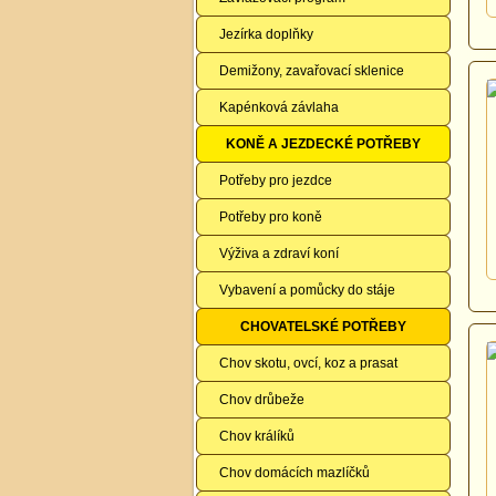
Jezírka doplňky
Demižony, zavařovací sklenice
Kapénková závlaha
KONĚ A JEZDECKÉ POTŘEBY
Potřeby pro jezdce
Potřeby pro koně
Výživa a zdraví koní
Vybavení a pomůcky do stáje
CHOVATELSKÉ POTŘEBY
Chov skotu, ovcí, koz a prasat
Chov drůbeže
Chov králíků
Chov domácích mazlíčků