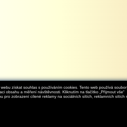
 webu získat souhlas s používáním cookies. Tento web používá soubor
aci obsahu a měření návštěvnosti. Kliknutím na tlačítko „Přijmout vše“
 pro zobrazení cílené reklamy na sociálních sítích, reklamních sítích 
Provozovatelem internetového obchodu
iAgromarket.cz
je AGROMARKET IRSI s.r.o.
zapsaná v obchodním rejstřík
Kontakt:
e-obchod@
© 2013 iAgromarket.cz - všechna práva vyhrazena, kopírování obsahu str