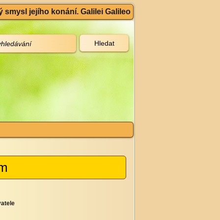
 smysl jejího konání. Galilei Galileo
cm
atele