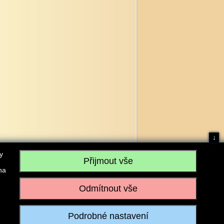
↓
y
na
, IČO: 28304845, se sídlem č.p. 17, 768 75 Loukov
u vedeném Krajským soudem v Brně, sp. zn. C 59979
iagromarket.cz
, Mobil: 603 525 615, Tel: 573 395 569
ánek je dovoleno pouze se souhlasem provozovatele.
Realizace:
w-software.com