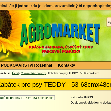
ná. Je jí jedno, zda je lidem srozumitelný či nepochopitelný
PODKOVÁŘSTVÍ Rozehnal
Kontakty
ázíte se:
Úvod
/
Chovatelské potřeby
/ Kabátek pro psy TEDDY - 53-68cmx48cm
abátek pro psy TEDDY - 53-68cmx48
Kat. číslo:
84933
Dostupnost:
skladem u dodav