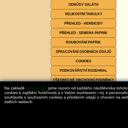
ODRŮDY SALÁTU
VELIKOSTNÍ TABULKY
PŘEHLED - HERBICIDY
PŘEHLED - SEMENA PAPRIK
ROUBOVÁNÍ PAPRIK
ZPRACOVÁNÍ OSOBNÍCH ÚDAJŮ
COOKIES
PODKOVÁŘSTVÍ ROZEHNAL
VŠEOBECNÉ OBCHODNÍ PODMÍNKY
Na základě
nařízení EU
jsme nuceni od každého návštěvníka tohoto
FORMULÁŘE KE STAŽENÍ
cookies k zajištění funkčnosti a s Vaším souhlasem i mj. k personaliz
souhlasíte s využívaním cookies a předáním údajů o chování na webu
dalších webech.