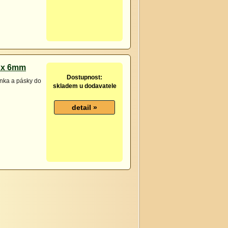
0 x 6mm
Dostupnost:
anka a pásky do
skladem u dodavatele