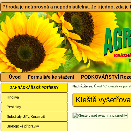
Příroda je neúprosná a nepodplatitelná. Je jí jedno, zda je
Úvod
Formuláře ke stažení
PODKOVÁŘSTVÍ Roze
Nacházíte se:
Úvod
/
Chovatelské potře
ZAHRÁDKÁŘSKÉ POTŘEBY
Hnojiva
Kleště vyšetřova
Pesticidy
Substráty, Jiffy, Keramzit
Biologické přípravky