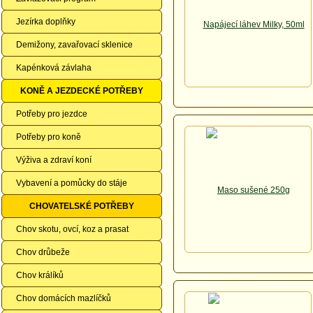
Jezírka doplňky
Demižony, zavařovací sklenice
Kapénková závlaha
KONĚ A JEZDECKÉ POTŘEBY
Potřeby pro jezdce
Potřeby pro koně
Výživa a zdraví koní
Vybavení a pomůcky do stáje
CHOVATELSKÉ POTŘEBY
Chov skotu, ovcí, koz a prasat
Chov drůbeže
Chov králíků
Chov domácích mazlíčků