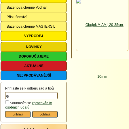
Bazénová chemie Vodnář
Příslušenství
Bazénová chemie MASTERSIL
VÝPRODEJ
NOVINKY
DOPORUČUJEME
AKTUÁLNĚ
NEJPRODÁVANĚJŠÍ
Přihlaste se k odběru rad a tipů
Souhlasím se
zpracováním
osobních údajů