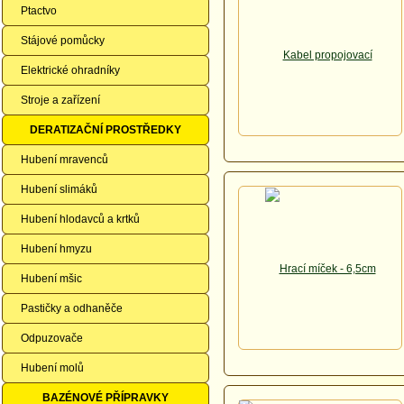
Ptactvo
Stájové pomůcky
Elektrické ohradníky
Stroje a zařízení
DERATIZAČNÍ PROSTŘEDKY
Hubení mravenců
Hubení slimáků
Hubení hlodavců a krtků
Hubení hmyzu
Hubení mšic
Pastičky a odhaněče
Odpuzovače
Hubení molů
BAZÉNOVÉ PŘÍPRAVKY