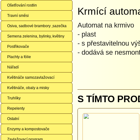
Ošetřování rostlin
Krmící automa
Travní směsi
Automat na krmivo
Osiva, sadbové brambory ,sazečka
- plast
Semena zelenina, bylinky, květiny
- s přestavitelnou vý
Postřikovače
- dodává se nesmon
Plachty a fólie
Nářadí
Květináče samozavlažovací
Květináče, obaly a misky
S TÍMTO PRO
Truhlíky
Repelenty
Ostatní
Enzymy a kompostovače
Zavlažovací program