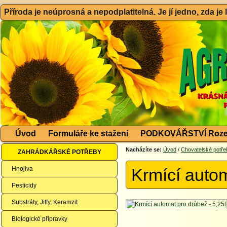
Příroda je neúprosná a nepodplatitelná. Je jí jedno, zda je
Úvod
Formuláře ke stažení
PODKOVÁŘSTVÍ Roze
Nacházíte se:
Úvod
/
Chovatelské potře
ZAHRÁDKÁŘSKÉ POTŘEBY
Hnojiva
Krmící autom
Pesticidy
Substráty, Jiffy, Keramzit
Biologické přípravky