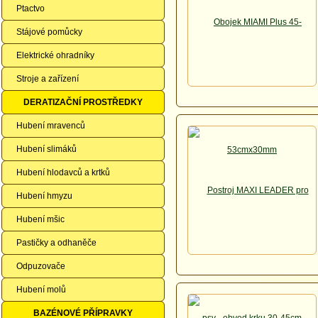
Ptactvo
Stájové pomůcky
Elektrické ohradníky
Stroje a zařízení
DERATIZAČNÍ PROSTŘEDKY
Hubení mravenců
Hubení slimáků
Hubení hlodavců a krtků
Hubení hmyzu
Hubení mšic
Pastičky a odhaněče
Odpuzovače
Hubení molů
BAZÉNOVÉ PŘÍPRAVKY