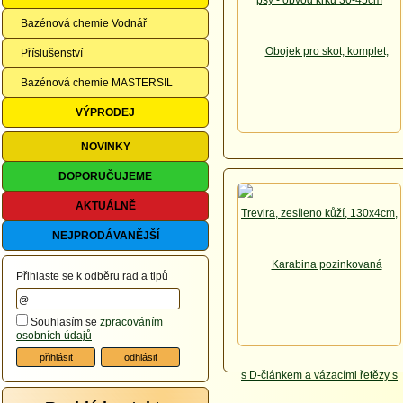
Bazénová chemie Vodnář
Příslušenství
Bazénová chemie MASTERSIL
VÝPRODEJ
NOVINKY
DOPORUČUJEME
AKTUÁLNĚ
NEJPRODÁVANĚJŠÍ
Přihlaste se k odběru rad a tipů
Souhlasím se
zpracováním
osobních údajů