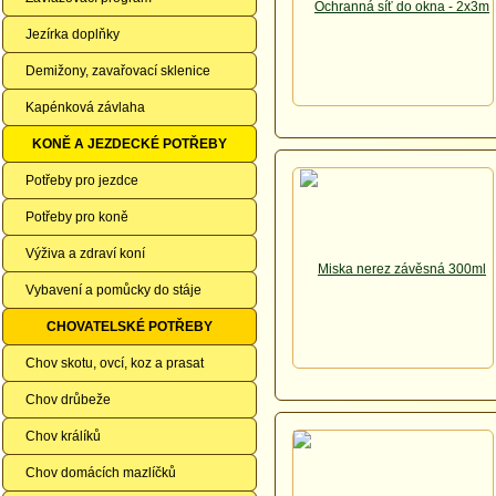
Jezírka doplňky
Demižony, zavařovací sklenice
Kapénková závlaha
KONĚ A JEZDECKÉ POTŘEBY
Potřeby pro jezdce
Potřeby pro koně
Výživa a zdraví koní
Vybavení a pomůcky do stáje
CHOVATELSKÉ POTŘEBY
Chov skotu, ovcí, koz a prasat
Chov drůbeže
Chov králíků
Chov domácích mazlíčků