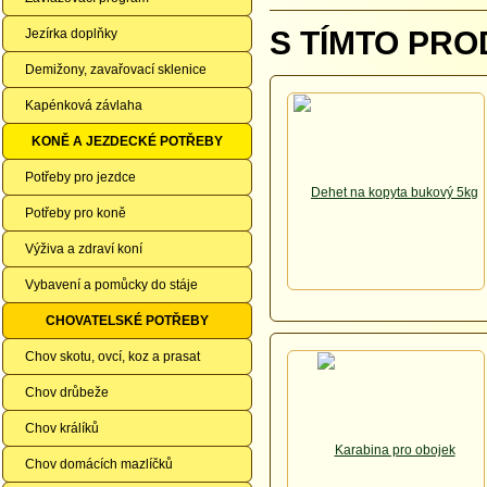
S TÍMTO PRO
Jezírka doplňky
Demižony, zavařovací sklenice
Kapénková závlaha
KONĚ A JEZDECKÉ POTŘEBY
Potřeby pro jezdce
Potřeby pro koně
Výživa a zdraví koní
Vybavení a pomůcky do stáje
CHOVATELSKÉ POTŘEBY
Chov skotu, ovcí, koz a prasat
Chov drůbeže
Chov králíků
Chov domácích mazlíčků