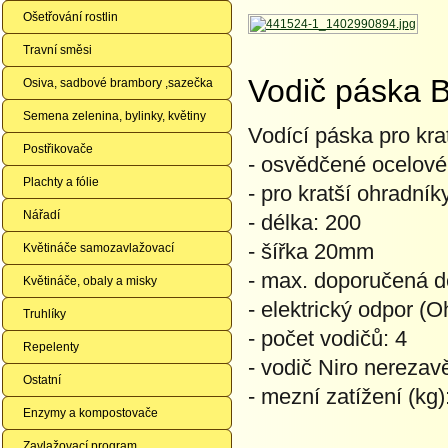
Ošetřování rostlin
Travní směsi
Vodič páska 
Osiva, sadbové brambory ,sazečka
Semena zelenina, bylinky, květiny
Vodící páska pro kra
Postřikovače
- osvědčené ocelové
Plachty a fólie
- pro kratší ohradník
Nářadí
- délka: 200
- šířka 20mm
Květináče samozavlažovací
- max. doporučená d
Květináče, obaly a misky
- elektrický odpor (
Truhlíky
- počet vodičů: 4
Repelenty
- vodič Niro nerezavě
Ostatní
- mezní zatížení (kg)
Enzymy a kompostovače
Zavlažovací program