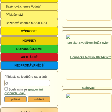
Bazénová chemie Vodnář
Příslušenství
Bazénová chemie MASTERSIL
VÝPRODEJ
NOVINKY
DOPORUČUJEME
AKTUÁLNĚ
NEJPRODÁVANĚJŠÍ
Přihlaste se k odběru rad a tipů
Souhlasím se
zpracováním
osobních údajů