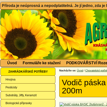
Příroda je neúprosná a nepodplatitelná. Je jí jedno, zda je
Úvod
Formuláře ke stažení
PODKOVÁŘSTVÍ Roze
Nacházíte se:
Úvod
/
Chovatelské potře
ZAHRÁDKÁŘSKÉ POTŘEBY
Hnojiva
Vodič páska
Pesticidy
200m
Substráty, Jiffy, Keramzit
Biologické přípravky