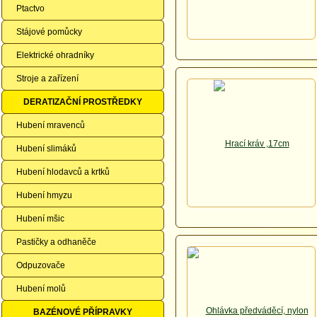
Ptactvo
Stájové pomůcky
Elektrické ohradníky
Stroje a zařízení
DERATIZAČNÍ PROSTŘEDKY
Hubení mravenců
Hubení slimáků
Hubení hlodavců a krtků
Hubení hmyzu
Hubení mšic
Pastičky a odhaněče
Odpuzovače
Hubení molů
BAZÉNOVÉ PŘÍPRAVKY