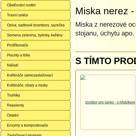
Ošetřování rostlin
Miska nerez -
Travní směsi
Miska z nerezové oce
Osiva, sadbové brambory ,sazečka
stojanu, úchytu apo.
Semena zelenina, bylinky, květiny
Postřikovače
Plachty a fólie
S TÍMTO PRO
Nářadí
Květináče samozavlažovací
Květináče, obaly a misky
Truhlíky
Repelenty
Ostatní
Enzymy a kompostovače
Zavlažovací program