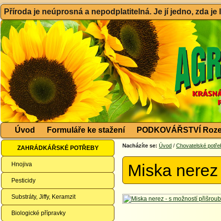
Příroda je neúprosná a nepodplatitelná. Je jí jedno, zda je
Úvod
Formuláře ke stažení
PODKOVÁŘSTVÍ Roze
Nacházíte se:
Úvod
/
Chovatelské potře
ZAHRÁDKÁŘSKÉ POTŘEBY
Hnojiva
Miska nerez 
Pesticidy
Substráty, Jiffy, Keramzit
Biologické přípravky