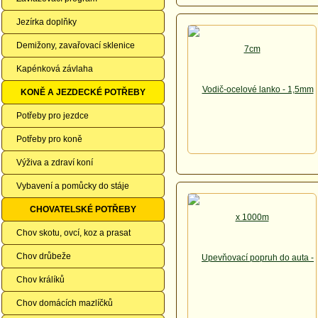
Jezírka doplňky
Demižony, zavařovací sklenice
Kapénková závlaha
KONĚ A JEZDECKÉ POTŘEBY
Potřeby pro jezdce
Potřeby pro koně
Výživa a zdraví koní
Vybavení a pomůcky do stáje
CHOVATELSKÉ POTŘEBY
Chov skotu, ovcí, koz a prasat
Chov drůbeže
Chov králíků
Chov domácích mazlíčků