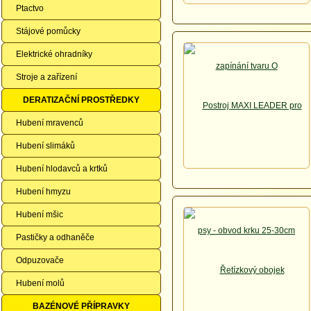
Ptactvo
Stájové pomůcky
Elektrické ohradníky
Stroje a zařízení
DERATIZAČNÍ PROSTŘEDKY
Hubení mravenců
Hubení slimáků
Hubení hlodavců a krtků
Hubení hmyzu
Hubení mšic
Pastičky a odhaněče
Odpuzovače
Hubení molů
BAZÉNOVÉ PŘÍPRAVKY