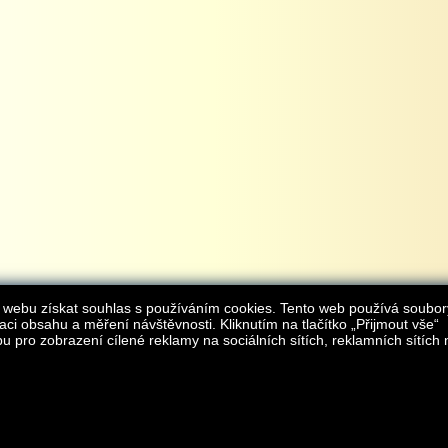
 webu získat souhlas s používáním cookies. Tento web používá soubor
aci obsahu a měření návštěvnosti. Kliknutím na tlačítko „Přijmout vše“
 pro zobrazení cílené reklamy na sociálních sítích, reklamních sítích 
Provozovatelem internetového obchodu
iAgromarket.cz
je AGROMARKET IRSI s.r.o.
zapsaná v obchodním rejstřík
Kontakt:
e-obchod@
© 2013 iAgromarket.cz - všechna práva vyhrazena, kopírování obsahu str