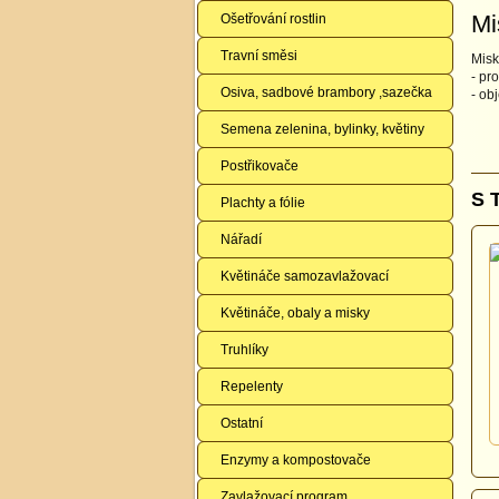
Mi
Ošetřování rostlin
Travní směsi
Misk
- pr
Osiva, sadbové brambory ,sazečka
- ob
Semena zelenina, bylinky, květiny
Postřikovače
S 
Plachty a fólie
Nářadí
Květináče samozavlažovací
Květináče, obaly a misky
Truhlíky
Repelenty
Ostatní
Enzymy a kompostovače
Zavlažovací program