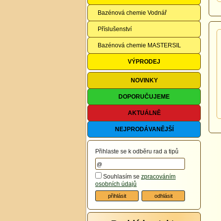
Bazénová chemie Vodnář
Příslušenství
Bazénová chemie MASTERSIL
VÝPRODEJ
NOVINKY
DOPORUČUJEME
AKTUÁLNĚ
NEJPRODÁVANĚJŠÍ
Přihlaste se k odběru rad a tipů
Souhlasím se
zpracováním
osobních údajů