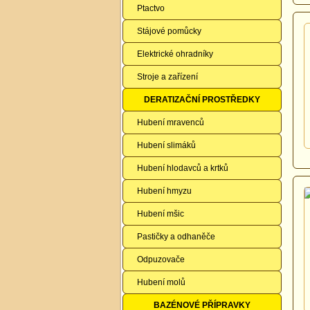
Ptactvo
Stájové pomůcky
Elektrické ohradníky
Stroje a zařízení
DERATIZAČNÍ PROSTŘEDKY
Hubení mravenců
Hubení slimáků
Hubení hlodavců a krtků
Hubení hmyzu
Hubení mšic
Pastičky a odhaněče
Odpuzovače
Hubení molů
BAZÉNOVÉ PŘÍPRAVKY