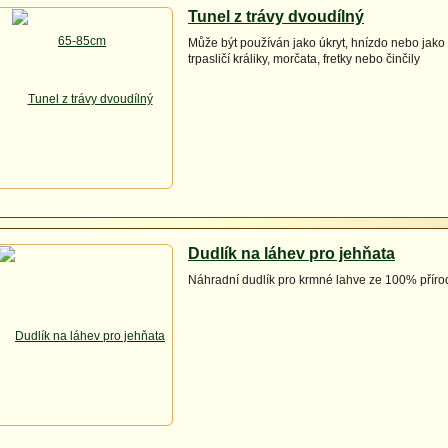
Tunel z trávy dvoudílný
Může být používán jako úkryt, hnízdo nebo jako 
trpasličí králiky, morčata, fretky nebo činčily
Dudlík na láhev pro jehňata
Náhradní dudlík pro krmné lahve ze 100% přír