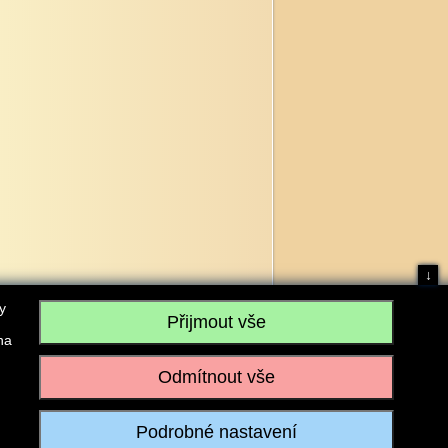
↓
y
na
, IČO: 28304845, se sídlem č.p. 17, 768 75 Loukov
u vedeném Krajským soudem v Brně, sp. zn. C 59979
iagromarket.cz
, Mobil: 603 525 615, Tel: 573 395 569
ánek je dovoleno pouze se souhlasem provozovatele.
Realizace:
w-software.com