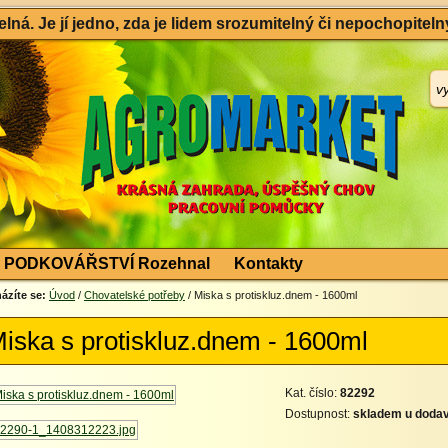
ná. Je jí jedno, zda je lidem srozumitelný či nepochopitelný
PODKOVÁŘSTVÍ Rozehnal
Kontakty
ázíte se:
Úvod
/
Chovatelské potřeby
/ Miska s protiskluz.dnem - 1600ml
iska s protiskluz.dnem - 1600ml
Kat. číslo:
82292
Dostupnost:
skladem u dodav