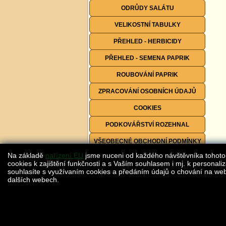
ODRŮDY SALÁTU
VELIKOSTNÍ TABULKY
PŘEHLED - HERBICIDY
PŘEHLED - SEMENA PAPRIK
ROUBOVÁNÍ PAPRIK
ZPRACOVÁNÍ OSOBNÍCH ÚDAJŮ
COOKIES
PODKOVÁŘSTVÍ ROZEHNAL
VŠEOBECNÉ OBCHODNÍ PODMÍNKY
Na základě
nařízení EU
jsme nuceni od každého návštěvníka tohoto
FORMULÁŘE KE STAŽENÍ
cookies k zajištění funkčnosti a s Vaším souhlasem i mj. k personaliz
souhlasíte s využívaním cookies a předáním údajů o chování na webu
dalších webech.