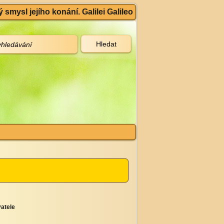
 smysl jejího konání. Galilei Galileo
atele