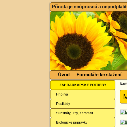
Příroda je neúprosná a nepodplatitel
Úvod
Formuláře ke stažení
Nach
ZAHRÁDKÁŘSKÉ POTŘEBY
Hnojiva
M
Pesticidy
Substráty, Jiffy, Keramzit
Biologické přípravky