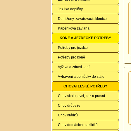
Jezírka doplňky
Demižony, zavařovací sklenice
Kapénková závlaha
KONĚ A JEZDECKÉ POTŘEBY
Potřeby pro jezdce
Potřeby pro koně
Výživa a zdraví koní
Vybavení a pomůcky do stáje
CHOVATELSKÉ POTŘEBY
Chov skotu, ovcí, koz a prasat
Chov drůbeže
Chov králíků
Chov domácích mazlíčků