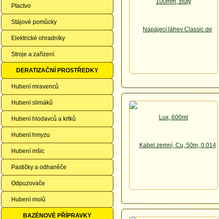
Ptactvo
Stájové pomůcky
Elektrické ohradníky
Stroje a zařízení
DERATIZAČNÍ PROSTŘEDKY
Hubení mravenců
Hubení slimáků
Hubení hlodavců a krtků
Hubení hmyzu
Hubení mšic
Pastičky a odhaněče
Odpuzovače
Hubení molů
BAZÉNOVÉ PŘÍPRAVKY