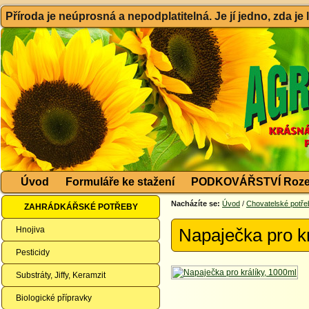
Příroda je neúprosná a nepodplatitelná. Je jí jedno, zda je
Úvod
Formuláře ke stažení
PODKOVÁŘSTVÍ Roze
Nacházíte se:
Úvod
/
Chovatelské potře
ZAHRÁDKÁŘSKÉ POTŘEBY
Hnojiva
Napaječka pro k
Pesticidy
Substráty, Jiffy, Keramzit
Biologické přípravky