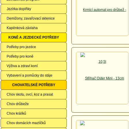
Jezírka doplňky
Demižony, zavařovací sklenice
Kapénková závlaha
KONĚ A JEZDECKÉ POTŘEBY
Potřeby pro jezdce
Potřeby pro koně
Výživa a zdraví koní
Vybavení a pomůcky do stáje
CHOVATELSKÉ POTŘEBY
Chov skotu, ovcí, koz a prasat
Chov drůbeže
Chov králíků
Chov domácích mazlíčků