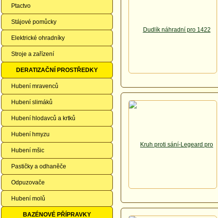
Ptactvo
Stájové pomůcky
Elektrické ohradníky
Stroje a zařízení
DERATIZAČNÍ PROSTŘEDKY
Hubení mravenců
Hubení slimáků
Hubení hlodavců a krtků
Hubení hmyzu
Hubení mšic
Pastičky a odhaněče
Odpuzovače
Hubení molů
BAZÉNOVÉ PŘÍPRAVKY