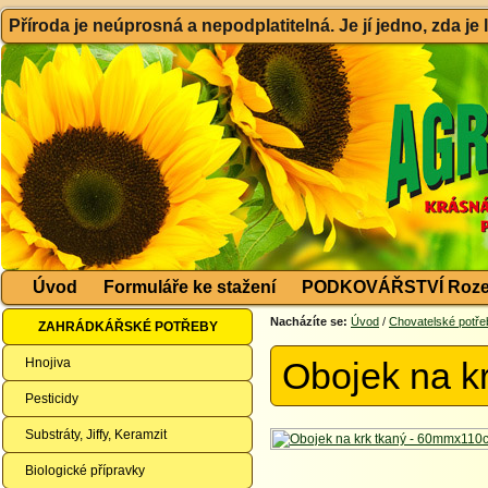
Příroda je neúprosná a nepodplatitelná. Je jí jedno, zda je
Úvod
Formuláře ke stažení
PODKOVÁŘSTVÍ Roze
Nacházíte se:
Úvod
/
Chovatelské potře
ZAHRÁDKÁŘSKÉ POTŘEBY
Hnojiva
Obojek na k
Pesticidy
Substráty, Jiffy, Keramzit
Biologické přípravky