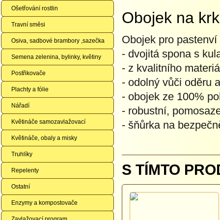
Ošetřování rostlin
Obojek na kr
Travní směsi
Obojek pro pastenví
Osiva, sadbové brambory ,sazečka
- dvojitá spona s ku
Semena zelenina, bylinky, květiny
- z kvalitního materi
Postřikovače
- odolný vůči oděru
Plachty a fólie
- obojek ze 100% po
Nářadí
- robustní, pomosaz
Květináče samozavlažovací
- šňůrka na bezpečn
Květináče, obaly a misky
Truhlíky
S TÍMTO PRO
Repelenty
Ostatní
Enzymy a kompostovače
Zavlažovací program