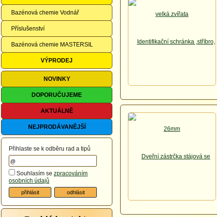
Bazénová chemie Vodnář
Příslušenství
Bazénová chemie MASTERSIL
VÝPRODEJ
NOVINKY
DOPORUČUJEME
AKTUÁLNĚ
NEJPRODÁVANĚJŠÍ
Přihlaste se k odběru rad a tipů
Souhlasím se
zpracováním
osobních údajů