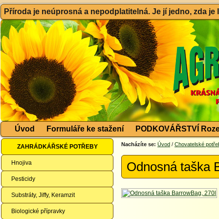
Příroda je neúprosná a nepodplatitelná. Je jí jedno, zda je
Úvod
Formuláře ke stažení
PODKOVÁŘSTVÍ Roze
Nacházíte se:
Úvod
/
Chovatelské potře
ZAHRÁDKÁŘSKÉ POTŘEBY
Hnojiva
Odnosná taška 
Pesticidy
Substráty, Jiffy, Keramzit
Biologické přípravky