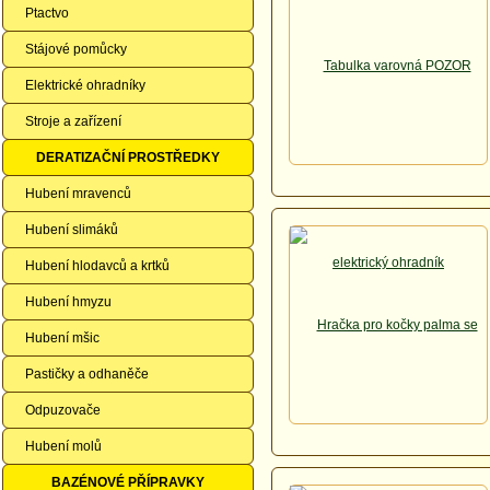
Ptactvo
Stájové pomůcky
Elektrické ohradníky
Stroje a zařízení
DERATIZAČNÍ PROSTŘEDKY
Hubení mravenců
Hubení slimáků
Hubení hlodavců a krtků
Hubení hmyzu
Hubení mšic
Pastičky a odhaněče
Odpuzovače
Hubení molů
BAZÉNOVÉ PŘÍPRAVKY