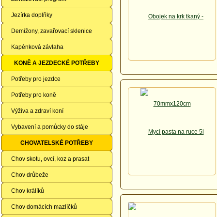
Jezírka doplňky
Demižony, zavařovací sklenice
Kapénková závlaha
KONĚ A JEZDECKÉ POTŘEBY
Potřeby pro jezdce
Potřeby pro koně
Výživa a zdraví koní
Vybavení a pomůcky do stáje
CHOVATELSKÉ POTŘEBY
Chov skotu, ovcí, koz a prasat
Chov drůbeže
Chov králíků
Chov domácích mazlíčků