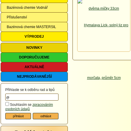
Bazénová chemie Vodnář
Příslušenství
Bazénová chemie MASTERSIL
VÝPRODEJ
NOVINKY
DOPORUČUJEME
AKTUÁLNĚ
NEJPRODÁVANĚJŠÍ
Přihlaste se k odběru rad a tipů
Souhlasím se
zpracováním
osobních údajů