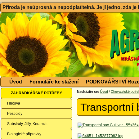
Příroda je neúprosná a nepodplatitelná. Je jí jedno, zda je
Úvod
Formuláře ke stažení
PODKOVÁŘSTVÍ Roze
Nacházíte se:
Úvod
/
Chovatelské potře
ZAHRÁDKÁŘSKÉ POTŘEBY
Hnojiva
Transportní
Pesticidy
Substráty, Jiffy, Keramzit
Biologické přípravky