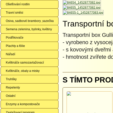
Ošetřování rostlin
Travní směsi
Osiva, sadbové brambory ,sazečka
Transportní b
Semena zelenina, bylinky, květiny
Transportní box Gull
Postřikovače
- vyrobeno z vysocej
Plachty a fólie
- s kovovými dveřmi
Nářadí
- hmotnost zvířete d
Květináče samozavlažovací
Květináče, obaly a misky
S TÍMTO PRO
Truhlíky
Repelenty
Ostatní
Enzymy a kompostovače
Zavlažovací program