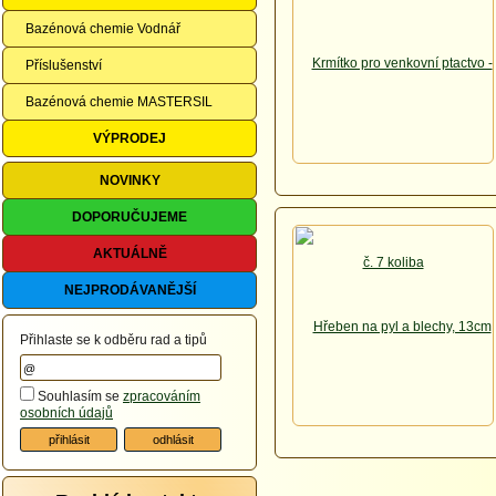
Bazénová chemie Vodnář
Příslušenství
Bazénová chemie MASTERSIL
VÝPRODEJ
NOVINKY
DOPORUČUJEME
AKTUÁLNĚ
NEJPRODÁVANĚJŠÍ
Přihlaste se k odběru rad a tipů
Souhlasím se
zpracováním
osobních údajů