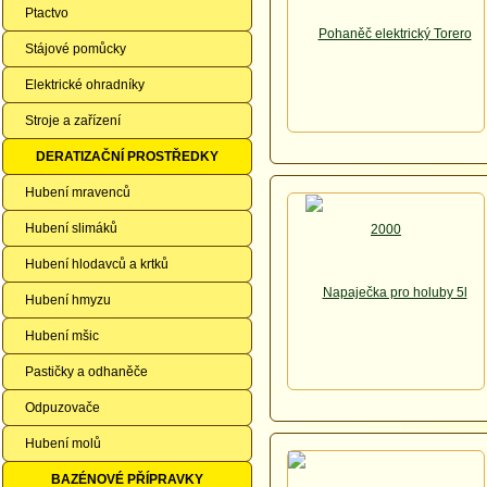
Ptactvo
Stájové pomůcky
Elektrické ohradníky
Stroje a zařízení
DERATIZAČNÍ PROSTŘEDKY
Hubení mravenců
Hubení slimáků
Hubení hlodavců a krtků
Hubení hmyzu
Hubení mšic
Pastičky a odhaněče
Odpuzovače
Hubení molů
BAZÉNOVÉ PŘÍPRAVKY