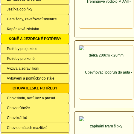
Jezírka doplňky
Demižony, zavařovací sklenice
Kapénková závlaha
KONĚ A JEZDECKÉ POTŘEBY
Potřeby pro jezdce
Potřeby pro koně
Výživa a zdraví koní
Vybavení a pomůcky do stáje
CHOVATELSKÉ POTŘEBY
Chov skotu, ovcí, koz a prasat
Chov drůbeže
Chov králíků
Chov domácích mazlíčků