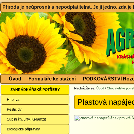
Příroda je neúprosná a nepodplatitelná. Je jí jedno, zda je
Úvod
Formuláře ke stažení
PODKOVÁŘSTVÍ Roze
Nacházíte se:
Úvod
/
Chovatelské potře
ZAHRÁDKÁŘSKÉ POTŘEBY
Hnojiva
Plastová napájec
Pesticidy
Substráty, Jiffy, Keramzit
Biologické přípravky