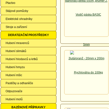
Ptactvo
Stájové pomůcky
Elektrické ohradníky
Stroje a zařízení
DERATIZAČNÍ PROSTŘEDKY
Hubení mravenců
Hubení slimáků
Hubení hlodavců a krtků
Hubení hmyzu
Hubení mšic
Pastičky a odhaněče
Odpuzovače
Hubení molů
BAZÉNOVÉ PŘÍPRAVKY