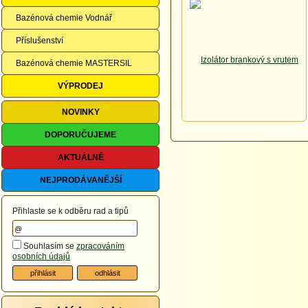
Bazénová chemie Vodnář
Příslušenství
Bazénová chemie MASTERSIL
VÝPRODEJ
NOVINKY
DOPORUČUJEME
AKTUÁLNĚ
NEJPRODÁVANĚJŠÍ
Přihlaste se k odběru rad a tipů
Souhlasím se
zpracováním
osobních údajů