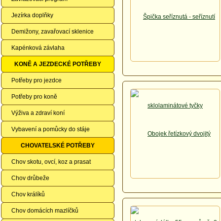
Jezírka doplňky
Demižony, zavařovací sklenice
Kapénková závlaha
KONĚ A JEZDECKÉ POTŘEBY
Potřeby pro jezdce
Potřeby pro koně
Výživa a zdraví koní
Vybavení a pomůcky do stáje
CHOVATELSKÉ POTŘEBY
Chov skotu, ovcí, koz a prasat
Chov drůbeže
Chov králíků
Chov domácích mazlíčků