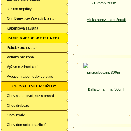
Jezírka doplňky
Demižony, zavařovací sklenice
Kapénková závlaha
KONĚ A JEZDECKÉ POTŘEBY
Potřeby pro jezdce
Potřeby pro koně
Výživa a zdraví koní
Vybavení a pomůcky do stáje
CHOVATELSKÉ POTŘEBY
Chov skotu, ovcí, koz a prasat
Chov drůbeže
Chov králíků
Chov domácích mazlíčků