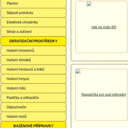
Ptactvo
Stájové pomůcky
Elektrické ohradníky
Stroje a zařízení
DERATIZAČNÍ PROSTŘEDKY
Hubení mravenců
Hubení slimáků
Hubení hlodavců a krtků
Hubení hmyzu
Hubení mšic
Pastičky a odhaněče
Odpuzovače
Hubení molů
BAZÉNOVÉ PŘÍPRAVKY