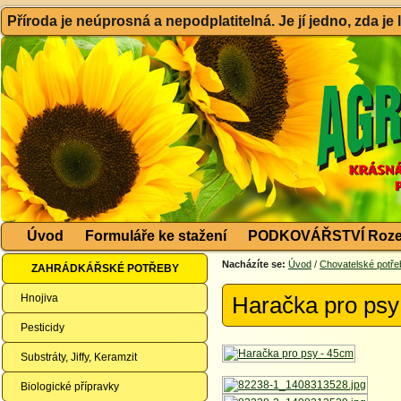
Příroda je neúprosná a nepodplatitelná. Je jí jedno, zda je
Úvod
Formuláře ke stažení
PODKOVÁŘSTVÍ Roze
Nacházíte se:
Úvod
/
Chovatelské potře
ZAHRÁDKÁŘSKÉ POTŘEBY
Hnojiva
Haračka pro psy
Pesticidy
Substráty, Jiffy, Keramzit
Biologické přípravky