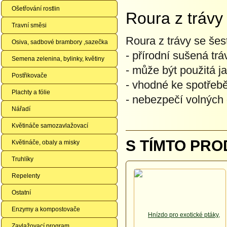
Ošetřování rostlin
Roura z trávy
Travní směsi
Roura z trávy se šest
Osiva, sadbové brambory ,sazečka
- přírodní sušená trá
Semena zelenina, bylinky, květiny
- může být použitá j
Postřikovače
- vhodné ke spotřeb
Plachty a fólie
- nebezpečí volných 
Nářadí
Květináče samozavlažovací
S TÍMTO PRO
Květináče, obaly a misky
Truhlíky
Repelenty
Ostatní
Enzymy a kompostovače
Zavlažovací program