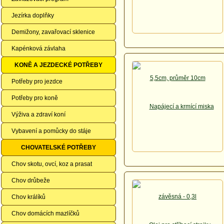
Jezírka doplňky
Demižony, zavařovací sklenice
Kapénková závlaha
KONĚ A JEZDECKÉ POTŘEBY
Potřeby pro jezdce
Potřeby pro koně
Výživa a zdraví koní
Vybavení a pomůcky do stáje
CHOVATELSKÉ POTŘEBY
Chov skotu, ovcí, koz a prasat
Chov drůbeže
Chov králíků
Chov domácích mazlíčků