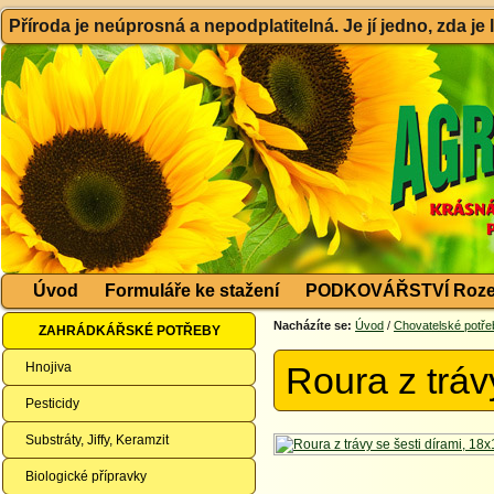
Příroda je neúprosná a nepodplatitelná. Je jí jedno, zda je
Úvod
Formuláře ke stažení
PODKOVÁŘSTVÍ Roze
Nacházíte se:
Úvod
/
Chovatelské potře
ZAHRÁDKÁŘSKÉ POTŘEBY
Hnojiva
Roura z tráv
Pesticidy
Substráty, Jiffy, Keramzit
Biologické přípravky