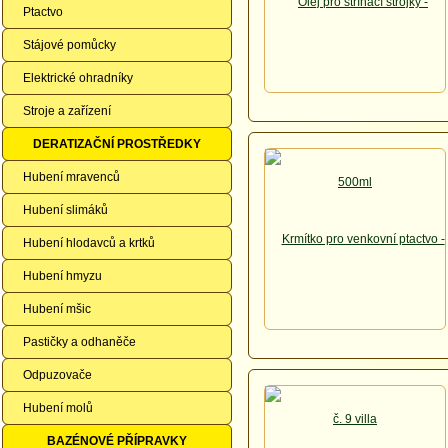
Ptactvo
Stájové pomůcky
Elektrické ohradníky
Stroje a zařízení
DERATIZAČNÍ PROSTŘEDKY
Hubení mravenců
Hubení slimáků
Hubení hlodavců a krtků
Hubení hmyzu
Hubení mšic
Pastičky a odhaněče
Odpuzovače
Hubení molů
BAZÉNOVÉ PŘÍPRAVKY