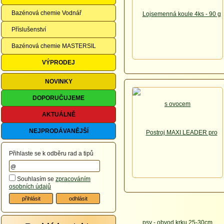
Bazénová chemie Vodnář
Příslušenství
Bazénová chemie MASTERSIL
VÝPRODEJ
NOVINKY
DOPORUČUJEME
AKTUÁLNĚ
NEJPRODÁVANĚJŠÍ
Přihlaste se k odběru rad a tipů
Souhlasím se
zpracováním
osobních údajů