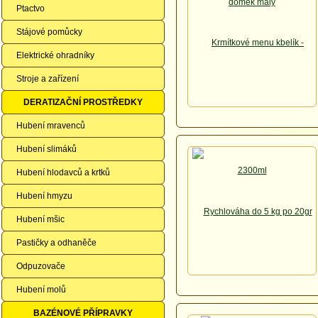
Ptactvo
Stájové pomůcky
Elektrické ohradníky
Stroje a zařízení
DERATIZAČNÍ PROSTŘEDKY
Hubení mravenců
Hubení slimáků
Hubení hlodavců a krtků
Hubení hmyzu
Hubení mšic
Pastičky a odhaněče
Odpuzovače
Hubení molů
BAZÉNOVÉ PŘÍPRAVKY