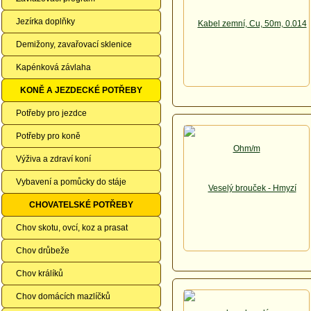
Jezírka doplňky
Demižony, zavařovací sklenice
Kapénková závlaha
KONĚ A JEZDECKÉ POTŘEBY
Potřeby pro jezdce
Potřeby pro koně
Výživa a zdraví koní
Vybavení a pomůcky do stáje
CHOVATELSKÉ POTŘEBY
Chov skotu, ovcí, koz a prasat
Chov drůbeže
Chov králíků
Chov domácích mazlíčků