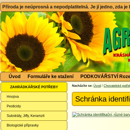
Příroda je neúprosná a nepodplatitelná. Je jí jedno, zda je
Úvod
Formuláře ke stažení
PODKOVÁŘSTVÍ Roze
Nacházíte se:
Úvod
/
Chovatelské potře
ZAHRÁDKÁŘSKÉ POTŘEBY
Hnojiva
Schránka identi
Pesticidy
Substráty, Jiffy, Keramzit
Biologické přípravky