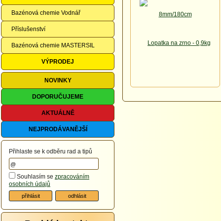
Bazénová chemie Vodnář
Příslušenství
Bazénová chemie MASTERSIL
VÝPRODEJ
NOVINKY
DOPORUČUJEME
AKTUÁLNĚ
NEJPRODÁVANĚJŠÍ
Přihlaste se k odběru rad a tipů
Souhlasím se
zpracováním
osobních údajů