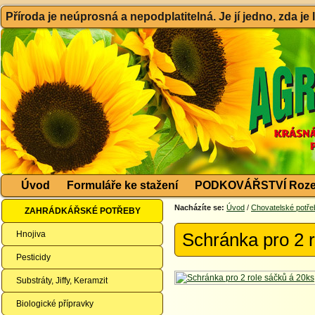
Příroda je neúprosná a nepodplatitelná. Je jí jedno, zda je
Úvod
Formuláře ke stažení
PODKOVÁŘSTVÍ Roze
Nacházíte se:
Úvod
/
Chovatelské potře
ZAHRÁDKÁŘSKÉ POTŘEBY
Hnojiva
Schránka pro 2 
Pesticidy
Substráty, Jiffy, Keramzit
Biologické přípravky