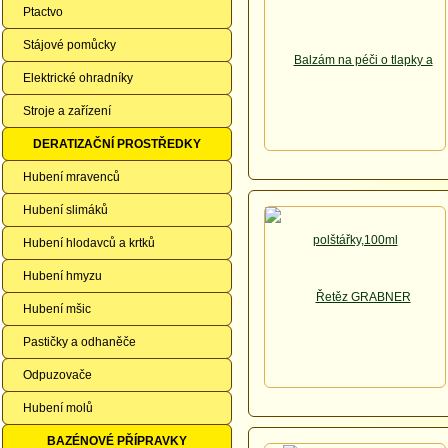
Ptactvo
Stájové pomůcky
Elektrické ohradníky
Stroje a zařízení
DERATIZAČNÍ PROSTŘEDKY
Hubení mravenců
Hubení slimáků
Hubení hlodavců a krtků
Hubení hmyzu
Hubení mšic
Pastičky a odhaněče
Odpuzovače
Hubení molů
BAZÉNOVÉ PŘÍPRAVKY