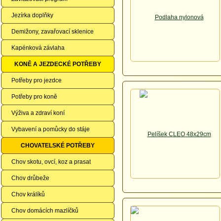
Jezírka doplňky
Demižony, zavařovací sklenice
Kapénková závlaha
KONĚ A JEZDECKÉ POTŘEBY
Potřeby pro jezdce
Potřeby pro koně
Výživa a zdraví koní
Vybavení a pomůcky do stáje
CHOVATELSKÉ POTŘEBY
Chov skotu, ovcí, koz a prasat
Chov drůbeže
Chov králíků
Chov domácích mazlíčků