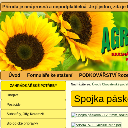
Příroda je neúprosná a nepodplatitelná. Je jí jedno, zda je
Úvod
Formuláře ke stažení
PODKOVÁŘSTVÍ Roze
Nacházíte se:
Úvod
/
Chovatelské potře
ZAHRÁDKÁŘSKÉ POTŘEBY
Hnojiva
Spojka pásk
Pesticidy
Substráty, Jiffy, Keramzit
Biologické přípravky