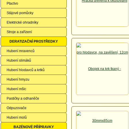
Ptactvo
Stájové pomůcky
Elektrické ohradníky
Stroje a zařízení
DERATIZAČNÍ PROSTŘEDKY
Hubení mravenců
Hubení slimáků
Hubení hlodavců a krtků
Hubení hmyzu
Hubení mšic
Pastičky a odhaněče
Odpuzovače
Hubení molů
BAZÉNOVÉ PŘÍPRAVKY