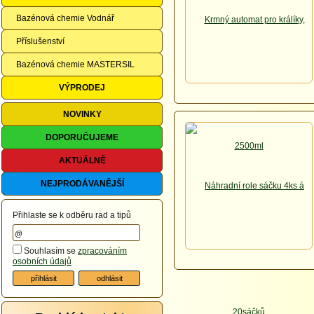
Bazénová chemie Vodnář
Příslušenství
Bazénová chemie MASTERSIL
VÝPRODEJ
NOVINKY
DOPORUČUJEME
AKTUÁLNĚ
NEJPRODÁVANĚJŠÍ
Přihlaste se k odběru rad a tipů
Souhlasím se
zpracováním
osobních údajů