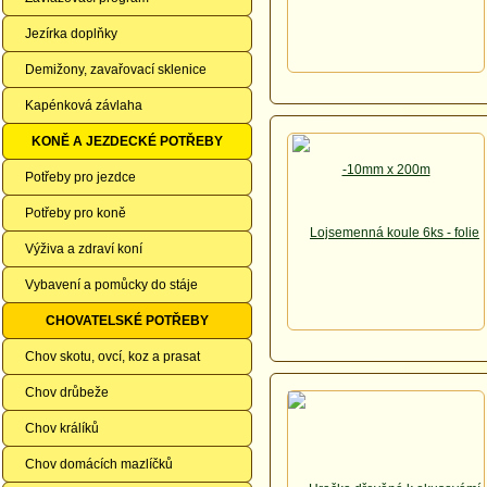
Jezírka doplňky
Demižony, zavařovací sklenice
Kapénková závlaha
KONĚ A JEZDECKÉ POTŘEBY
Potřeby pro jezdce
Potřeby pro koně
Výživa a zdraví koní
Vybavení a pomůcky do stáje
CHOVATELSKÉ POTŘEBY
Chov skotu, ovcí, koz a prasat
Chov drůbeže
Chov králíků
Chov domácích mazlíčků