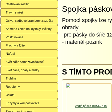
Ošetřování rostlin
Spojka pásko
Travní směsi
Pomocí spojky lze ry
Osiva, sadbové brambory ,sazečka
ohrady.
Semena zelenina, bylinky, květiny
-pro pásky do šíře 
Postřikovače
- materiál-pozink
Plachty a fólie
Nářadí
Květináče samozavlažovací
S TÍMTO PRO
Květináče, obaly a misky
Truhlíky
Repelenty
Ostatní
Enzymy a kompostovače
Zavlažovací program