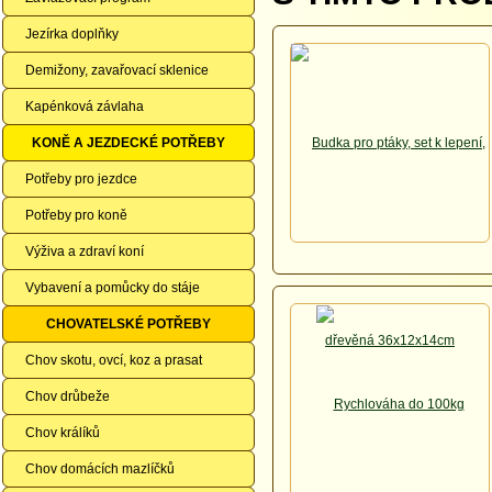
Jezírka doplňky
Demižony, zavařovací sklenice
Kapénková závlaha
KONĚ A JEZDECKÉ POTŘEBY
Potřeby pro jezdce
Potřeby pro koně
Výživa a zdraví koní
Vybavení a pomůcky do stáje
CHOVATELSKÉ POTŘEBY
Chov skotu, ovcí, koz a prasat
Chov drůbeže
Chov králíků
Chov domácích mazlíčků