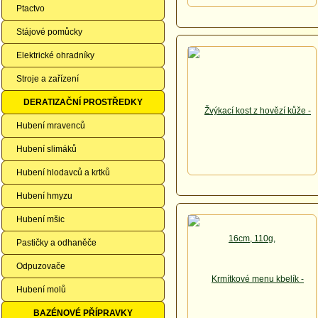
Ptactvo
Stájové pomůcky
Elektrické ohradníky
Stroje a zařízení
DERATIZAČNÍ PROSTŘEDKY
Hubení mravenců
Hubení slimáků
Hubení hlodavců a krtků
Hubení hmyzu
Hubení mšic
Pastičky a odhaněče
Odpuzovače
Hubení molů
BAZÉNOVÉ PŘÍPRAVKY