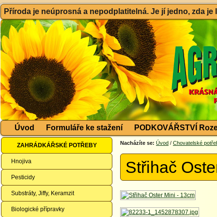
Příroda je neúprosná a nepodplatitelná. Je jí jedno, zda je
Úvod
Formuláře ke stažení
PODKOVÁŘSTVÍ Roze
Nacházíte se:
Úvod
/
Chovatelské potře
ZAHRÁDKÁŘSKÉ POTŘEBY
Hnojiva
Střihač Oste
Pesticidy
Substráty, Jiffy, Keramzit
Biologické přípravky