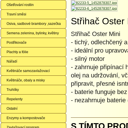
Ošetřování rostlin
Travní směsi
Střihač Oster
Osiva, sadbové brambory ,sazečka
Střihač Oster Mini
Semena zelenina, bylinky, květiny
- tichý, odlechčený 
Postřikovače
- ideální pro upravov
Plachty a fólie
- silný motor
Nářadí
- zahrnuje připínací h
Květináče samozavlažovací
olej na udržování, vč
Květináče, obaly a misky
připravit, přesné isn
Truhlíky
- baterie funguje bez
- nezahrnuje bateri
Repelenty
Ostatní
Enzymy a kompostovače
S TÍMTO PRO
Zavlažovací program