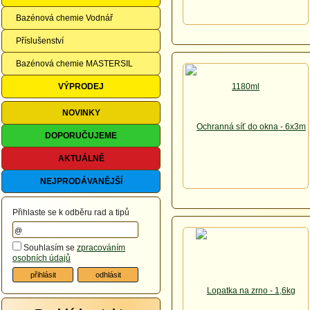
Bazénová chemie Vodnář
Příslušenství
Bazénová chemie MASTERSIL
VÝPRODEJ
NOVINKY
DOPORUČUJEME
AKTUÁLNĚ
NEJPRODÁVANĚJŠÍ
Přihlaste se k odběru rad a tipů
Souhlasím se
zpracováním
osobních údajů