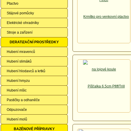
Ptactvo
Stájové pomůcky
Elektrické ohradníky
Stroje a zařízení
DERATIZAČNÍ PROSTŘEDKY
Hubení mravenců
Hubení slimáků
Hubení hlodavců a krtků
Hubení hmyzu
Hubení mšic
Pastičky a odhaněče
Odpuzovače
Hubení molů
BAZÉNOVÉ PŘÍPRAVKY