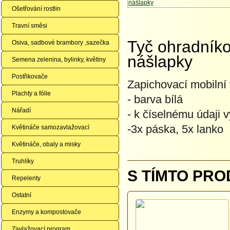
Ošetřování rostlin
Travní směsi
Tyč ohradník
Osiva, sadbové brambory ,sazečka
nášlapky
Semena zelenina, bylinky, květiny
Postřikovače
Zapichovací mobilní 
Plachty a fólie
- barva bílá
Nářadí
- k číselnému údaji 
-3x páska, 5x lanko
Květináče samozavlažovací
Květináče, obaly a misky
Truhlíky
S TÍMTO PRO
Repelenty
Ostatní
Enzymy a kompostovače
Zavlažovací program