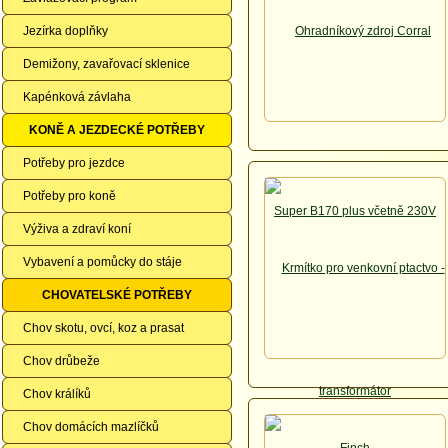
Jezírka doplňky
Demižony, zavařovací sklenice
Kapénková závlaha
KONĚ A JEZDECKÉ POTŘEBY
Potřeby pro jezdce
Potřeby pro koně
Výživa a zdraví koní
Vybavení a pomůcky do stáje
CHOVATELSKÉ POTŘEBY
Chov skotu, ovcí, koz a prasat
Chov drůbeže
Chov králíků
Chov domácích mazlíčků