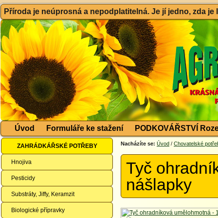
Příroda je neúprosná a nepodplatitelná. Je jí jedno, zda je
Úvod
Formuláře ke stažení
PODKOVÁŘSTVÍ Roze
Nacházíte se:
Úvod
/
Chovatelské potře
ZAHRÁDKÁŘSKÉ POTŘEBY
Hnojiva
Tyč ohradní
Pesticidy
nášlapky
Substráty, Jiffy, Keramzit
Biologické přípravky