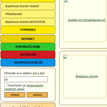
Bazénová chemie Vodnář
Příslušenství
Bazénová chemie MASTERSIL
VÝPRODEJ
NOVINKY
DOPORUČUJEME
AKTUÁLNĚ
NEJPRODÁVANĚJŠÍ
Přihlaste se k odběru rad a tipů
Souhlasím se
zpracováním
osobních údajů